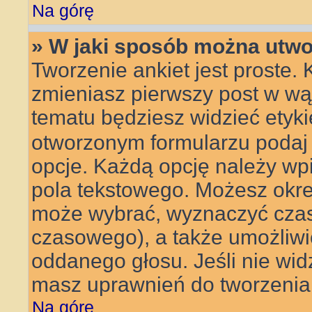
Na górę
» W jaki sposób można utwo
Tworzenie ankiet jest proste.
zmieniasz pierwszy post w wą
tematu będziesz widzieć etyk
otworzonym formularzu podaj t
opcje. Każdą opcję należy w
pola tekstowego. Możesz określ
może wybrać, wyznaczyć czas t
czasowego), a także umożliw
oddanego głosu. Jeśli nie wid
masz uprawnień do tworzenia 
Na górę