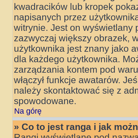
kwadracików lub kropek pokaz
napisanych przez użytkownika l
witrynie. Jest on wyświetlany
zazwyczaj większy obrazek, 
użytkownika jest znany jako aw
dla każdego użytkownika. Mo
zarządzania kontem pod warun
włączył funkcje awatarów. Je
należy skontaktować się z adm
spowodowane.
Na górę
» Co to jest ranga i jak moż
Rangi wyświetlane pod nazwa