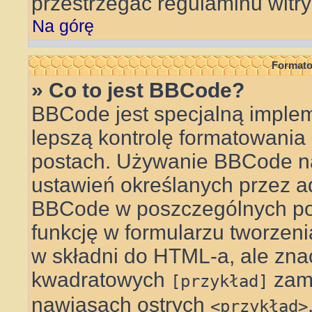
przestrzegać regulaminu witry
Na górę
Formato
» Co to jest BBCode?
BBCode jest specjalną implem
lepszą kontrolę formatowani
postach. Używanie BBCode na
ustawień określanych przez a
BBCode w poszczególnych po
funkcję w formularzu tworzen
w składni do HTML-a, ale zna
kwadratowych
zam
[przykład]
nawiasach ostrych
<przykład>