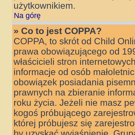
użytkownikiem.
Na górę
» Co to jest COPPA?
COPPA, to skrót od Child Onli
prawa obowiązującego od 199
właścicieli stron internetowyc
informacje od osób małoletnic
obowiązek posiadania pisemn
prawnych na zbieranie inform
roku życia. Jeżeli nie masz pe
kogoś próbującego zarejestrow
której próbujesz się zarejestr
by uzyskać wyjaśnienie. Gru