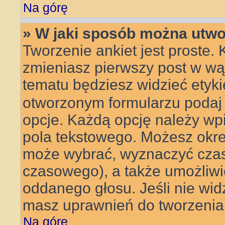
Na górę
» W jaki sposób można utwo
Tworzenie ankiet jest proste.
zmieniasz pierwszy post w wą
tematu będziesz widzieć etyk
otworzonym formularzu podaj t
opcje. Każdą opcję należy w
pola tekstowego. Możesz określ
może wybrać, wyznaczyć czas t
czasowego), a także umożliw
oddanego głosu. Jeśli nie wid
masz uprawnień do tworzenia 
Na górę