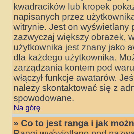
kwadracików lub kropek pokaz
napisanych przez użytkownika l
witrynie. Jest on wyświetlany
zazwyczaj większy obrazek, 
użytkownika jest znany jako aw
dla każdego użytkownika. Mo
zarządzania kontem pod warun
włączył funkcje awatarów. Je
należy skontaktować się z adm
spowodowane.
Na górę
» Co to jest ranga i jak moż
Rangi wyświetlane pod nazwa