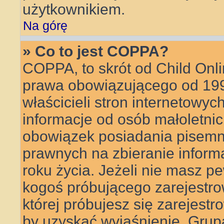
użytkownikiem.
Na górę
» Co to jest COPPA?
COPPA, to skrót od Child Onli
prawa obowiązującego od 199
właścicieli stron internetowyc
informacje od osób małoletnic
obowiązek posiadania pisemn
prawnych na zbieranie inform
roku życia. Jeżeli nie masz pe
kogoś próbującego zarejestrow
której próbujesz się zarejestr
by uzyskać wyjaśnienie. Gru