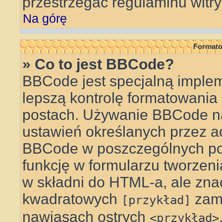
przestrzegać regulaminu witry
Na górę
Formato
» Co to jest BBCode?
BBCode jest specjalną implem
lepszą kontrolę formatowani
postach. Używanie BBCode na
ustawień określanych przez a
BBCode w poszczególnych po
funkcję w formularzu tworzen
w składni do HTML-a, ale zna
kwadratowych
zam
[przykład]
nawiasach ostrych
<przykład>