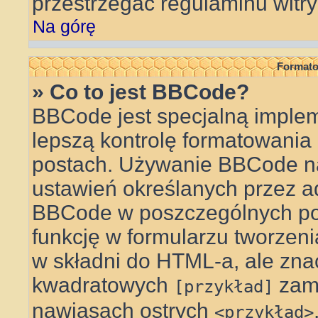
przestrzegać regulaminu witry
Na górę
Formato
» Co to jest BBCode?
BBCode jest specjalną implem
lepszą kontrolę formatowani
postach. Używanie BBCode na
ustawień określanych przez a
BBCode w poszczególnych po
funkcję w formularzu tworzen
w składni do HTML-a, ale zna
kwadratowych
zam
[przykład]
nawiasach ostrych
<przykład>