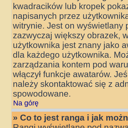
kwadracików lub kropek pokaz
napisanych przez użytkownika l
witrynie. Jest on wyświetlany
zazwyczaj większy obrazek, 
użytkownika jest znany jako aw
dla każdego użytkownika. Mo
zarządzania kontem pod warun
włączył funkcje awatarów. Je
należy skontaktować się z adm
spowodowane.
Na górę
» Co to jest ranga i jak moż
Rangi wyświetlane pod nazwa