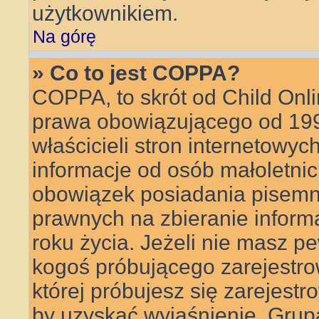
użytkownikiem.
Na górę
» Co to jest COPPA?
COPPA, to skrót od Child Onli
prawa obowiązującego od 199
właścicieli stron internetowyc
informacje od osób małoletnic
obowiązek posiadania pisemn
prawnych na zbieranie inform
roku życia. Jeżeli nie masz pe
kogoś próbującego zarejestrow
której próbujesz się zarejestr
by uzyskać wyjaśnienie. Gru