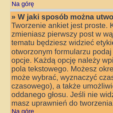
Na górę
» W jaki sposób można utwo
Tworzenie ankiet jest proste.
zmieniasz pierwszy post w wą
tematu będziesz widzieć etyk
otworzonym formularzu podaj t
opcje. Każdą opcję należy w
pola tekstowego. Możesz określ
może wybrać, wyznaczyć czas t
czasowego), a także umożliw
oddanego głosu. Jeśli nie wid
masz uprawnień do tworzenia 
Na górę