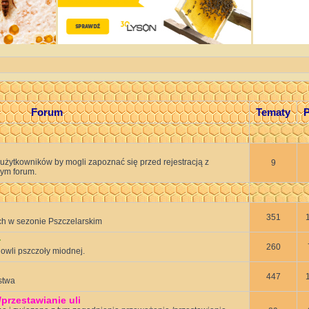
Forum
Tematy
P
 użytkowników by mogli zapoznać się przed rejestracją z
9
ym forum.
351
h w sezonie Pszczelarskim
ł
260
wli pszczoły miodnej.
447
stwa
rzestawianie uli