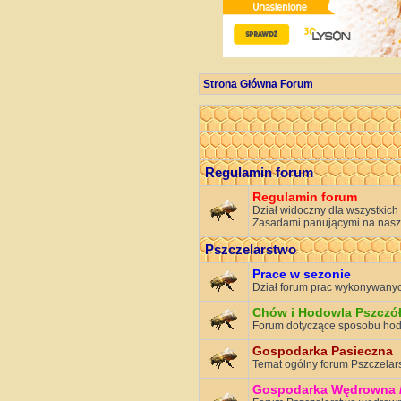
Strona Główna Forum
Regulamin forum
Regulamin forum
Dział widoczny dla wszystkich
Zasadami panującymi na nasz
Pszczelarstwo
Prace w sezonie
Dział forum prac wykonywanyc
Chów i Hodowla Pszczó
Forum dotyczące sposobu hodo
Gospodarka Pasieczna
Temat ogólny forum Pszczelar
Gospodarka Wędrowna /p