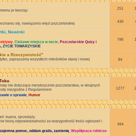
251
memu je tworząc
430
znaniu się, nawiązaniu więzi pszczelarskiej
tki, Nowinki
786
rektywy
,
Ciekawe miejsca w necie
,
Pszczelarskie Quizy i
A, ŻYCIE TOWARZYSKIE
skie a Rzeczywistość"
tylko, zapraszamy wszystkich miłośników starej i nowej
84
Toku
maty nie dotyczące merytorycznie pszczelarstwa, w skrajnych
1277
osty niezgodne z Regulaminem
kawie o sprawie
,
Humor
eń: kupna, sprzedaży.
nie biorą odpowiedzialności za wiarygodność treści ogłoszeń i
494
zajemna pomoc, oddam gratis, zamienię
,
Współpraca rolniczo-