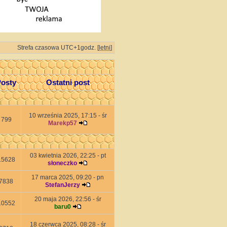
Strefa czasowa UTC+1godz. [
letni
]
osty
Ostatni post
10 września 2025, 17:15 - śr
799
Marekp57
03 kwietnia 2026, 22:25 - pt
15628
słoneczko
17 marca 2025, 09:20 - pn
7838
StefanJerzy
20 maja 2026, 22:56 - śr
10552
baru0
18 czerwca 2025, 08:28 - śr