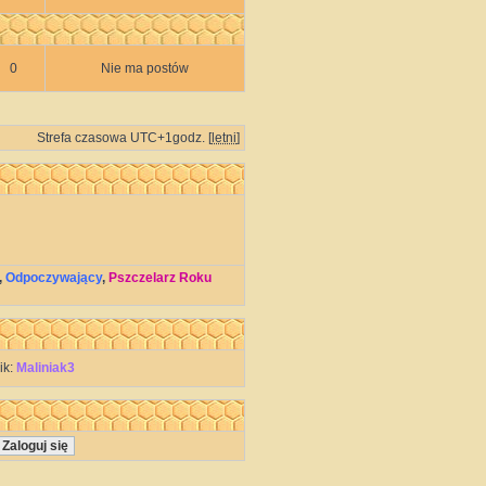
0
Nie ma postów
Strefa czasowa UTC+1godz. [
letni
]
,
Odpoczywający
,
Pszczelarz Roku
ik:
Maliniak3