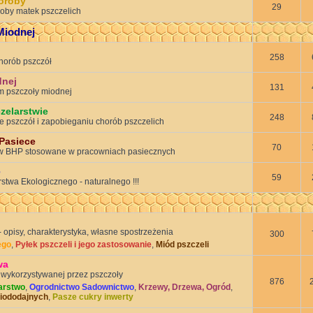
oroby
29
oroby matek pszczelich
Miodnej
258
horób pszczół
dnej
131
 pszczoły miodnej
zelarstwie
248
e pszczół i zapobieganiu chorób pszczelich
 Pasiece
70
w BHP stosowane w pracowniach pasiecznych
e
59
stwa Ekologicznego - naturalnego !!!
 opisy, charakterystyka, własne spostrzeżenia
300
ego
,
Pyłek pszczeli i jego zastosowanie
,
Miód pszczeli
wa
 wykorzystywanej przez pszczoły
876
arstwo
,
Ogrodnictwo Sadownictwo
,
Krzewy, Drzewa, Ogród
,
miododajnych
,
Pasze cukry inwerty