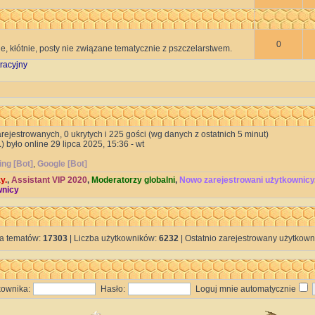
0
e, kłótnie, posty nie związane tematycznie z pszczelarstwem.
racyjny
arejestrowanych, 0 ukrytych i 225 gości (wg danych z ostatnich 5 minut)
1
) było online 29 lipca 2025, 15:36 - wt
ing [Bot]
,
Google [Bot]
y.
,
Assistant VIP 2020
,
Moderatorzy globalni
,
Nowo zarejestrowani użytkownicy
wnicy
ba tematów:
17303
| Liczba użytkowników:
6232
| Ostatnio zarejestrowany użytkown
ownika:
Hasło:
Loguj mnie automatycznie