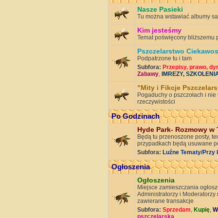
Nasze Pasieki
Tu można wstawiać albumy sa
Kim jesteśmy
Temat poświęcony bliższemu po
Pszczelarstwo Ciekawos
Podpatrzone tu i tam
Subfora:
Przepisy, prawo, dy
Zabawy
,
IMREZY, SZKOLENI
"Mity i Fikcje Pszczelar
Pogaduchy o pszczołach i nie 
rzeczywistości
Po Godzinach
Hyde Park- Rozmowy w 
Będą tu przenoszone posty, te
przypadkach będą usuwane p
Subfora:
Luźne Tematy/Przy 
Ogłoszenia
Ogłoszenia
Miejsce zamieszczania ogłosz
Administratorzy i Moderatorzy 
zawierane transakcje
Subfora:
Sprzedam
,
Kupię
,
W
pszczelarska