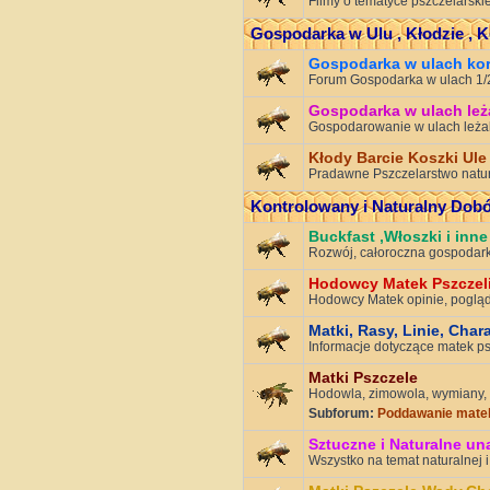
Filmy o tematyce pszczelarskie
Gospodarka w Ulu , Kłodzie , K
Gospodarka w ulach k
Forum Gospodarka w ulach 1/2D
Gospodarka w ulach le
Gospodarowanie w ulach leża
Kłody Barcie Koszki Ule
Pradawne Pszczelarstwo natur
Kontrolowany i Naturalny Dobó
Buckfast ,Włoszki i inne
Rozwój, całoroczna gospodark
Hodowcy Matek Pszczel
Hodowcy Matek opinie, poglądy
Matki, Rasy, Linie, Char
Informacje dotyczące matek p
Matki Pszczele
Hodowla, zimowola, wymiany, 
Subforum:
Poddawanie matek
Sztuczne i Naturalne un
Wszystko na temat naturalnej i 