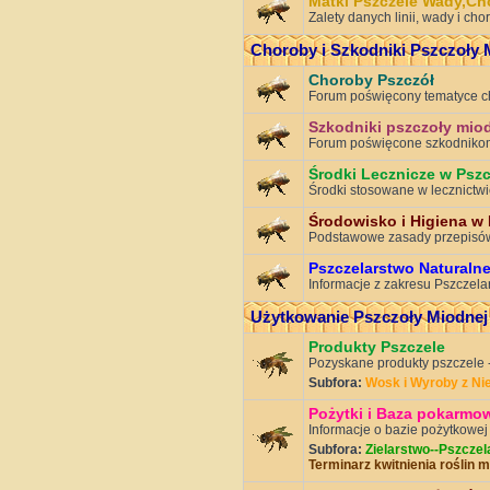
Matki Pszczele Wady,Ch
Zalety danych linii, wady i ch
Choroby i Szkodniki Pszczoły 
Choroby Pszczół
Forum poświęcony tematyce c
Szkodniki pszczoły mio
Forum poświęcone szkodnikom
Środki Lecznicze w Pszc
Środki stosowane w lecznictwi
Środowisko i Higiena w
Podstawowe zasady przepisó
Pszczelarstwo Naturaln
Informacje z zakresu Pszczelar
Użytkowanie Pszczoły Miodnej
Produkty Pszczele
Pozyskane produkty pszczele -
Subfora:
Wosk i Wyroby z Ni
Pożytki i Baza pokarmo
Informacje o bazie pożytkowej
Subfora:
Zielarstwo--Pszczel
Terminarz kwitnienia roślin 