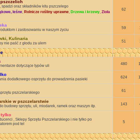
pszczelich
, spadzi oraz składników kitu pszczelego
62
ąkowe, leśne
,
Rolnicze rośliny uprawne
,
Drzewa i krzewy
,
Zioła
teka
59
roduktom i zastosowaniu w naszym życiu
ki, Kulinaria
51
by nie paść z głodu za ulem
ie
a
480
omentarze dotyczące typów uli
ylko
624
nia dodatkowego osprzętu do prowadzenia pasieki
61
 sprzętu pszczelarskiego
arskie w pszczelarstwie
143
o budowy sprzętu, uli, miodarek, ramek oraz maszyn itp.
 tylko
enci , Sklepy Sprzętu Pszczelarskiego i nie tylko po
5
ratorem pod tel