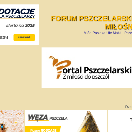
FORUM PSZCZELARSKI
MIŁOŚ
Miód Pasieka Ule Matki - Pszc
Dzis