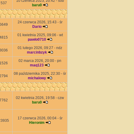
10 czerwca 2023, 20:42 - sob
537
baru0
24 czerwca 2026, 15:43 - śr
6649
Dario
01 kwietnia 2025, 09:06 - wt
4815
pawlo0710
01 lutego 2026, 09:27 - ndz
8036
marcinbzyk
02 marca 2026, 20:00 - pn
1526
maq123
08 października 2025, 22:30 - śr
2794
michalowy
02 kwietnia 2026, 19:58 - czw
7762
baru0
17 czerwca 2026, 00:04 - śr
23935
Hieronim