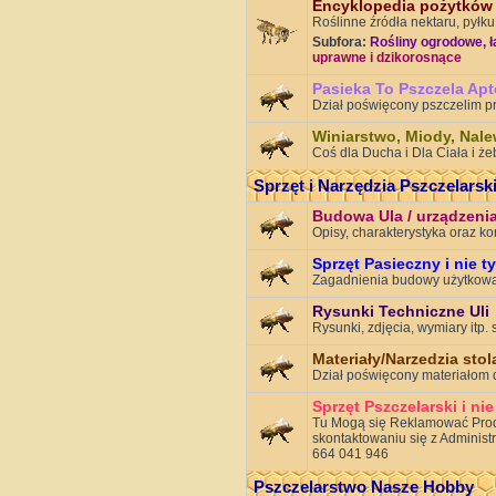
Encyklopedia pożytków 
Roślinne źródła nektaru, pyłku
Subfora:
Rośliny ogrodowe, ł
uprawne i dzikorosnące
Pasieka To Pszczela Ap
Dział poświęcony pszczelim p
Winiarstwo, Miody, Nalew
Coś dla Ducha i Dla Ciała i że
Sprzęt i Narzędzia Pszczelarsk
Budowa Ula / urządzeni
Opisy, charakterystyka oraz k
Sprzęt Pasieczny i nie t
Zagadnienia budowy użytkowa
Rysunki Techniczne Uli
Rysunki, zdjęcia, wymiary itp.
Materiały/Narzedzia stol
Dział poświęcony materiałom d
Sprzęt Pszczelarski i nie
Tu Mogą się Reklamować Produc
skontaktowaniu się z Administ
664 041 946
Pszczelarstwo Nasze Hobby