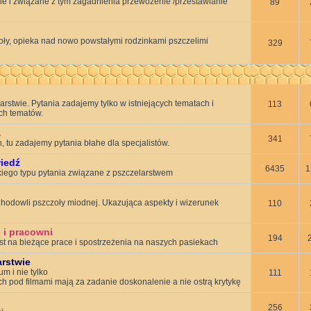
 i związane z tym zagadnienia przewożenie /przestawianie
89
oły, opieka nad nowo powstałymi rodzinkami pszczelimi
329
rstwie. Pytania zadajemy tylko w istniejących tematach i
113
ch tematów.
a
341
, tu zadajemy pytania błahe dla specjalistów.
wiedź
6435
1
ego typu pytania związane z pszczelarstwem
hodowli pszczoły miodnej. Ukazująca aspekty i wizerunek
110
 i pracowni
194
st na bieżące prace i spostrzeżenia na naszych pasiekach
arstwie
um i nie tylko
111
 pod filmami mają za zadanie doskonalenie a nie ostrą krytykę
256