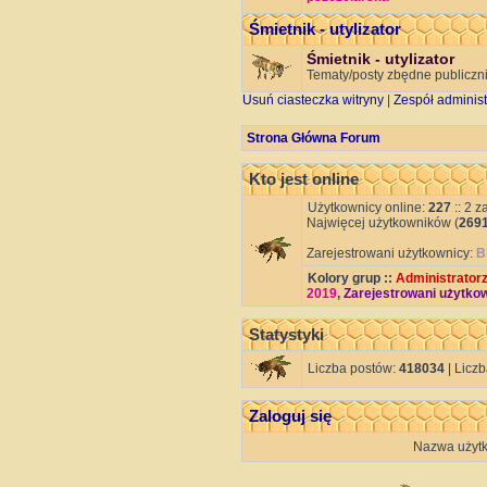
Śmietnik - utylizator
Śmietnik - utylizator
Tematy/posty zbędne publiczni
Usuń ciasteczka witryny
|
Zespół administ
Strona Główna Forum
Kto jest online
Użytkownicy online:
227
:: 2 z
Najwięcej użytkowników (
269
Zarejestrowani użytkownicy:
B
Kolory grup ::
Administratorz
2019
,
Zarejestrowani użytko
Statystyki
Liczba postów:
418034
| Licz
Zaloguj się
Nazwa użytk