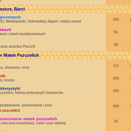
j
oszce, Barci
orpusowych
290
, Wielkopolski, Ostrowskiej, Apipol i niskiej ramce
żakach
91
kach i ulach kombinowanych
58
alna siedziba Pszczół
r Matek Pszczelich
121
a, zimowola i inne
ich
209
, relacje
akterystyki
195
szczelich, Adresy polecanych hodowców
poddawanie, unasienianie i inne
409
 pszczelich
asiennianie matek pszczelich
78
sztucznej inseminacji, zalet i wad selekcji