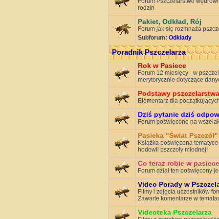
Forum Pszczelarstwo wędrowne
rodzin
Pakiet, Odkład, Rój
Forum jak się rozmnaża pszcz
Subforum:
Odkłady
Poradnik Pszczelarza
Rok w Pasiece
Forum 12 miesięcy - w pszczela
merytorycznie dotyczące dany
Podstawy pszczelarstw
Elementarz dla początkujących
Dziś pytanie dziś odpo
Forum poświęcone na wszelaki
Pasieka "Świat Pszczół"
Książka poświęcona tematyce 
hodowli pszczoły miodnej!
Co teraz robie w pasiece
Forum dział ten poświęcony je
Video Porady w Pszczel
Filmy i zdjęcia uczestników for
Zawarte komentarze w tematach
Videoteka Pszczelarza