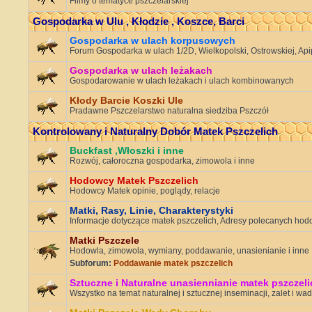
Filmy o tematyce pszczelarskiej
Gospodarka w Ulu , Kłodzie , Koszce, Barci
Gospodarka w ulach korpusowych
Forum Gospodarka w ulach 1/2D, Wielkopolski, Ostrowskiej, Apip
Gospodarka w ulach leżakach
Gospodarowanie w ulach leżakach i ulach kombinowanych
Kłody Barcie Koszki Ule
Pradawne Pszczelarstwo naturalna siedziba Pszczół
Kontrolowany i Naturalny Dobór Matek Pszczelich
Buckfast ,Włoszki i inne
Rozwój, całoroczna gospodarka, zimowola i inne
Hodowcy Matek Pszczelich
Hodowcy Matek opinie, poglądy, relacje
Matki, Rasy, Linie, Charakterystyki
Informacje dotyczące matek pszczelich, Adresy polecanych ho
Matki Pszczele
Hodowla, zimowola, wymiany, poddawanie, unasienianie i inne
Subforum:
Poddawanie matek pszczelich
Sztuczne i Naturalne unasiennianie matek pszczeli
Wszystko na temat naturalnej i sztucznej inseminacji, zalet i wad