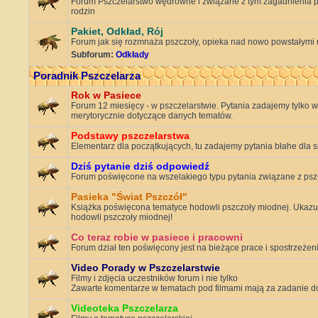
Forum Pszczelarstwo wędrowne i związane z tym zagadnienia p
rodzin
Pakiet, Odkład, Rój
Forum jak się rozmnaża pszczoły, opieka nad nowo powstałymi 
Subforum:
Odkłady
Poradnik Pszczelarza
Rok w Pasiece
Forum 12 miesięcy - w pszczelarstwie. Pytania zadajemy tylko w 
merytorycznie dotyczące danych tematów.
Podstawy pszczelarstwa
Elementarz dla początkujących, tu zadajemy pytania błahe dla s
Dziś pytanie dziś odpowiedź
Forum poświęcone na wszelakiego typu pytania związane z ps
Pasieka "Świat Pszczół"
Książka poświęcona tematyce hodowli pszczoły miodnej. Ukazuj
hodowli pszczoły miodnej!
Co teraz robie w pasiece i pracowni
Forum dział ten poświęcony jest na bieżące prace i spostrzeże
Video Porady w Pszczelarstwie
Filmy i zdjęcia uczestników forum i nie tylko
Zawarte komentarze w tematach pod filmami mają za zadanie dos
Videoteka Pszczelarza