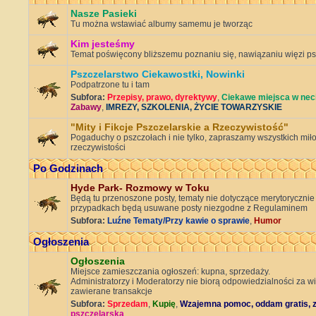
Nasze Pasieki
Tu można wstawiać albumy samemu je tworząc
Kim jesteśmy
Temat poświęcony bliższemu poznaniu się, nawiązaniu więzi ps
Pszczelarstwo Ciekawostki, Nowinki
Podpatrzone tu i tam
Subfora:
Przepisy, prawo, dyrektywy
,
Ciekawe miejsca w nec
Zabawy
,
IMREZY, SZKOLENIA, ŻYCIE TOWARZYSKIE
"Mity i Fikcje Pszczelarskie a Rzeczywistość"
Pogaduchy o pszczołach i nie tylko, zapraszamy wszystkich miło
rzeczywistości
Po Godzinach
Hyde Park- Rozmowy w Toku
Będą tu przenoszone posty, tematy nie dotyczące merytorycznie
przypadkach będą usuwane posty niezgodne z Regulaminem
Subfora:
Luźne Tematy/Przy kawie o sprawie
,
Humor
Ogłoszenia
Ogłoszenia
Miejsce zamieszczania ogłoszeń: kupna, sprzedaży.
Administratorzy i Moderatorzy nie biorą odpowiedzialności za w
zawierane transakcje
Subfora:
Sprzedam
,
Kupię
,
Wzajemna pomoc, oddam gratis, 
pszczelarska