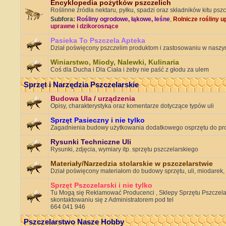
Encyklopedia pożytków pszczelich
Roślinne źródła nektaru, pyłku, spadzi oraz składników kitu psz
Subfora:
Rośliny ogrodowe, łąkowe, leśne
,
Rolnicze rośliny 
uprawne i dzikorosnące
Pasieka To Pszczela Apteka
Dział poświęcony pszczelim produktom i zastosowaniu w naszy
Winiarstwo, Miody, Nalewki, Kulinaria
Coś dla Ducha i Dla Ciała i żeby nie paść z głodu za ulem
Sprzęt i Narzędzia Pszczelarskie
Budowa Ula / urządzenia
Opisy, charakterystyka oraz komentarze dotyczące typów uli
Sprzęt Pasieczny i nie tylko
Zagadnienia budowy użytkowania dodatkowego osprzętu do pr
Rysunki Techniczne Uli
Rysunki, zdjęcia, wymiary itp. sprzętu pszczelarskiego
Materiały/Narzedzia stolarskie w pszczelarstwie
Dział poświęcony materiałom do budowy sprzętu, uli, miodarek,
Sprzęt Pszczelarski i nie tylko
Tu Mogą się Reklamować Producenci , Sklepy Sprzętu Pszczelars
skontaktowaniu się z Administratorem pod tel
664 041 946
Pszczelarstwo Nasze Hobby