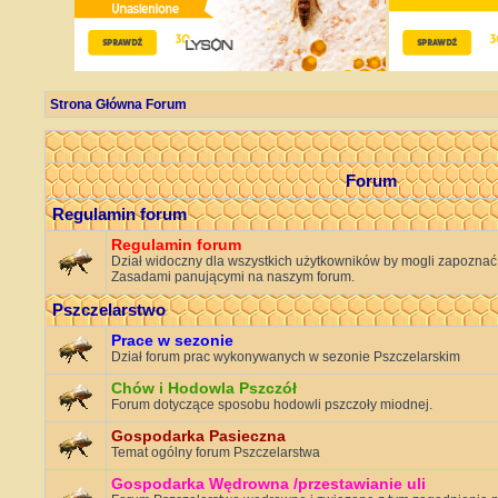
Strona Główna Forum
Forum
Regulamin forum
Regulamin forum
Dział widoczny dla wszystkich użytkowników by mogli zapoznać s
Zasadami panującymi na naszym forum.
Pszczelarstwo
Prace w sezonie
Dział forum prac wykonywanych w sezonie Pszczelarskim
Chów i Hodowla Pszczół
Forum dotyczące sposobu hodowli pszczoły miodnej.
Gospodarka Pasieczna
Temat ogólny forum Pszczelarstwa
Gospodarka Wędrowna /przestawianie uli