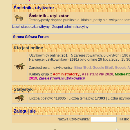
Śmietnik - utylizator
Śmietnik - utylizator
Tematy/posty zbędne publicznie, kłótnie, posty nie związane te
Usuń ciasteczka witryny
|
Zespół administracyjny
Strona Główna Forum
Kto jest online
Użytkownicy online:
201
:: 5 zarejestrowanych, 0 ukrytych i 196
Najwięcej użytkowników (
2691
) było online 29 lipca 2025, 15:36
Zarejestrowani użytkownicy:
Bing [Bot]
,
Google [Bot]
,
Google A
Kolory grup ::
Administratorzy.
,
Assistant VIP 2020
,
Moderato
2019
,
Zarejestrowani użytkownicy
Statystyki
Liczba postów:
418035
| Liczba tematów:
17303
| Liczba użytk
Zaloguj się
Nazwa użytkownika:
Hasło: