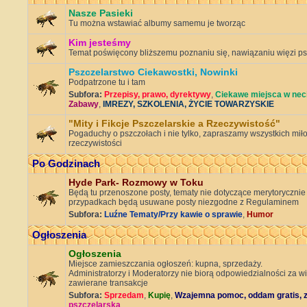
Nasze Pasieki
Tu można wstawiać albumy samemu je tworząc
Kim jesteśmy
Temat poświęcony bliższemu poznaniu się, nawiązaniu więzi ps
Pszczelarstwo Ciekawostki, Nowinki
Podpatrzone tu i tam
Subfora:
Przepisy, prawo, dyrektywy
,
Ciekawe miejsca w nec
Zabawy
,
IMREZY, SZKOLENIA, ŻYCIE TOWARZYSKIE
"Mity i Fikcje Pszczelarskie a Rzeczywistość"
Pogaduchy o pszczołach i nie tylko, zapraszamy wszystkich miło
rzeczywistości
Po Godzinach
Hyde Park- Rozmowy w Toku
Będą tu przenoszone posty, tematy nie dotyczące merytorycznie
przypadkach będą usuwane posty niezgodne z Regulaminem
Subfora:
Luźne Tematy/Przy kawie o sprawie
,
Humor
Ogłoszenia
Ogłoszenia
Miejsce zamieszczania ogłoszeń: kupna, sprzedaży.
Administratorzy i Moderatorzy nie biorą odpowiedzialności za w
zawierane transakcje
Subfora:
Sprzedam
,
Kupię
,
Wzajemna pomoc, oddam gratis, 
pszczelarska