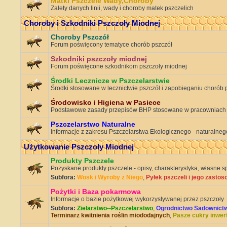
Matki Pszczele Wady,Choroby
Zalety danych linii, wady i choroby matek pszczelich
Choroby i Szkodniki Pszczoły Miodnej
Choroby Pszczół
Forum poświęcony tematyce chorób pszczół
Szkodniki pszczoły miodnej
Forum poświęcone szkodnikom pszczoły miodnej
Środki Lecznicze w Pszczelarstwie
Środki stosowane w lecznictwie pszczół i zapobieganiu chorób 
Środowisko i Higiena w Pasiece
Podstawowe zasady przepisów BHP stosowane w pracowniach
Pszczelarstwo Naturalne
Informacje z zakresu Pszczelarstwa Ekologicznego - naturalnego
Użytkowanie Pszczoły Miodnej
Produkty Pszczele
Pozyskane produkty pszczele - opisy, charakterystyka, własne s
Subfora:
Wosk i Wyroby z Niego
,
Pyłek pszczeli i jego zasto
Pożytki i Baza pokarmowa
Informacje o bazie pożytkowej wykorzystywanej przez pszczoły
Subfora:
Zielarstwo--Pszczelarstwo
,
Ogrodnictwo Sadownict
Terminarz kwitnienia roślin miododajnych
,
Pasze cukry inwer