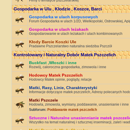
Filmy o tematyce pszczelarskiej
Gospodarka w Ulu , Kłodzie , Koszce, Barci
Gospodarka w ulach korpusowych
Forum Gospodarka w ulach 1/2D, Wielkopolski, Ostrowskiej, Apip
Gospodarka w ulach leżakach
Gospodarowanie w ulach leżakach i ulach kombinowanych
Kłody Barcie Koszki Ule
Pradawne Pszczelarstwo naturalna siedziba Pszczół
Kontrolowany i Naturalny Dobór Matek Pszczelich
Buckfast ,Włoszki i inne
Rozwój, całoroczna gospodarka, zimowola i inne
Hodowcy Matek Pszczelich
Hodowcy Matek opinie, poglądy, relacje
Matki, Rasy, Linie, Charakterystyki
Informacje dotyczące matek pszczelich, Adresy polecanych ho
Matki Pszczele
Hodowla, zimowola, wymiany, poddawanie, unasienianie i inne
Subforum:
Poddawanie matek pszczelich
Sztuczne i Naturalne unasiennianie matek pszczeli
Wszystko na temat naturalnej i sztucznej inseminacji, zalet i wad