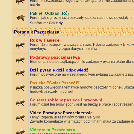
Forum Pszczelarstwo wędrowne i związane z tym zagadnienia p
rodzin
Pakiet, Odkład, Rój
Forum jak się rozmnaża pszczoły, opieka nad nowo powstałymi 
Subforum:
Odkłady
Poradnik Pszczelarza
Rok w Pasiece
Forum 12 miesięcy - w pszczelarstwie. Pytania zadajemy tylko w 
merytorycznie dotyczące danych tematów.
Podstawy pszczelarstwa
Elementarz dla początkujących, tu zadajemy pytania błahe dla s
Dziś pytanie dziś odpowiedź
Forum poświęcone na wszelakiego typu pytania związane z ps
Pasieka "Świat Pszczół"
Książka poświęcona tematyce hodowli pszczoły miodnej. Ukazuj
hodowli pszczoły miodnej!
Co teraz robie w pasiece i pracowni
Forum dział ten poświęcony jest na bieżące prace i spostrzeże
Video Porady w Pszczelarstwie
Filmy i zdjęcia uczestników forum i nie tylko
Zawarte komentarze w tematach pod filmami mają za zadanie dos
Videoteka Pszczelarza