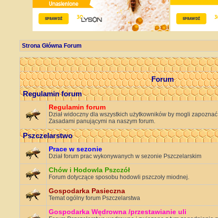
Strona Główna Forum
Forum
Regulamin forum
Regulamin forum
Dział widoczny dla wszystkich użytkowników by mogli zapoznać s
Zasadami panującymi na naszym forum.
Pszczelarstwo
Prace w sezonie
Dział forum prac wykonywanych w sezonie Pszczelarskim
Chów i Hodowla Pszczół
Forum dotyczące sposobu hodowli pszczoły miodnej.
Gospodarka Pasieczna
Temat ogólny forum Pszczelarstwa
Gospodarka Wędrowna /przestawianie uli