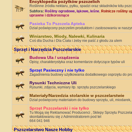
Encyklopedia pożytków pszczelich
Roślinne źródła nektaru, pyłku, spadzi oraz składników kitu psz
Subfora:
Rośliny ogrodowe, łąkowe, leśne
,
Rolnicze rośliny 
uprawne i dzikorosnące
Pasieka To Pszczela Apteka
Dział poświęcony pszczelim produktom i zastosowaniu w naszy
Winiarstwo, Miody, Nalewki, Kulinaria
Coś dla Ducha i Dla Ciała i żeby nie paść z głodu za ulem
Sprzęt i Narzędzia Pszczelarskie
Budowa Ula / urządzenia
Opisy, charakterystyka oraz komentarze dotyczące typów uli
Sprzęt Pasieczny i nie tylko
Zagadnienia budowy użytkowania dodatkowego osprzętu do pr
Rysunki Techniczne Uli
Rysunki, zdjęcia, wymiary itp. sprzętu pszczelarskiego
Materiały/Narzedzia stolarskie w pszczelarstwie
Dział poświęcony materiałom do budowy sprzętu, uli, miodarek,
Sprzęt Pszczelarski i nie tylko
Tu Mogą się Reklamować Producenci , Sklepy Sprzętu Pszczelars
skontaktowaniu się z Administratorem pod tel
664 041 946
Pszczelarstwo Nasze Hobby