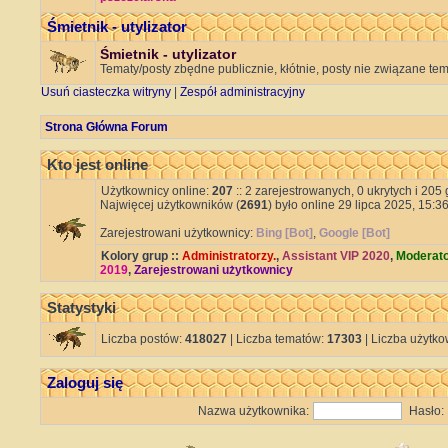
Śmietnik - utylizator
Śmietnik - utylizator
Tematy/posty zbędne publicznie, kłótnie, posty nie związane te
Usuń ciasteczka witryny
|
Zespół administracyjny
Strona Główna Forum
Kto jest online
Użytkownicy online:
207
:: 2 zarejestrowanych, 0 ukrytych i 205
Najwięcej użytkowników (
2691
) było online 29 lipca 2025, 15:36
Zarejestrowani użytkownicy:
Bing [Bot]
,
Google [Bot]
Kolory grup ::
Administratorzy.
,
Assistant VIP 2020
,
Moderato
2019
,
Zarejestrowani użytkownicy
Statystyki
Liczba postów:
418027
| Liczba tematów:
17303
| Liczba użytk
Zaloguj się
Nazwa użytkownika:
Hasło: