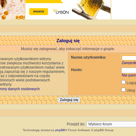
Zaloguj się
Musisz się zalogować, aby zobaczyć informacje o grupie.
Nazwa użytkownika:
rowanym użytkownikiem witryny.
Zarejestr
znie zwiększa możliwości korzystania z
rejestrowanym użytkownikom nadać wiele
Hasło:
cją zapoznaj się z naszym regulaminem,
Nie pam
az z odpowiedziami na często
jaśnionych wiele podstawowych
Loguj
itryny.
rony danych osobowych
Ukryj
Przejdź do:
Technologię dostarcza
phpBB
® Forum Software © phpBB Group