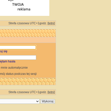
Strefa czasowa UTC+1godz. [
letni
]
uj się
iętam hasła
 mnie automatycznie
 mój status podczas tej sesji
Strefa czasowa UTC+1godz. [
letni
]