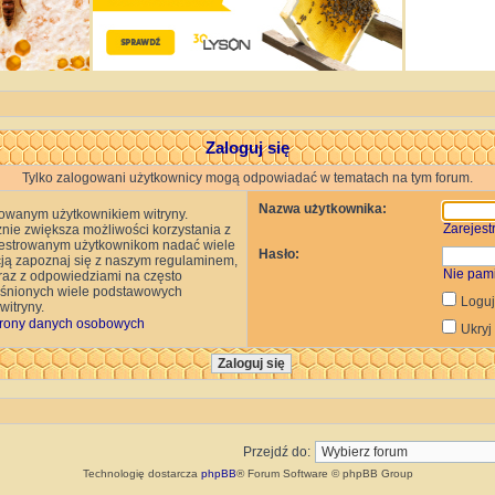
Zaloguj się
Tylko zalogowani użytkownicy mogą odpowiadać w tematach na tym forum.
Nazwa użytkownika:
rowanym użytkownikiem witryny.
Zarejestr
znie zwiększa możliwości korzystania z
rejestrowanym użytkownikom nadać wiele
Hasło:
cją zapoznaj się z naszym regulaminem,
Nie pam
az z odpowiedziami na często
jaśnionych wiele podstawowych
Loguj
itryny.
rony danych osobowych
Ukryj
Przejdź do:
Technologię dostarcza
phpBB
® Forum Software © phpBB Group