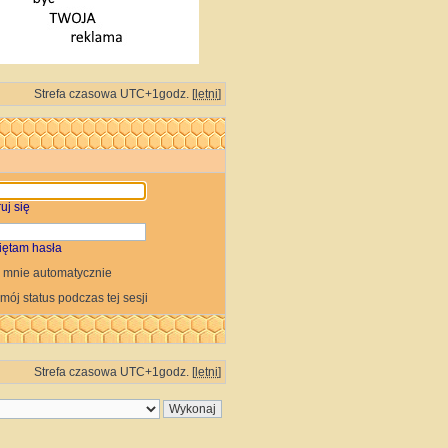
Strefa czasowa UTC+1godz. [
letni
]
uj się
iętam hasła
 mnie automatycznie
 mój status podczas tej sesji
Strefa czasowa UTC+1godz. [
letni
]