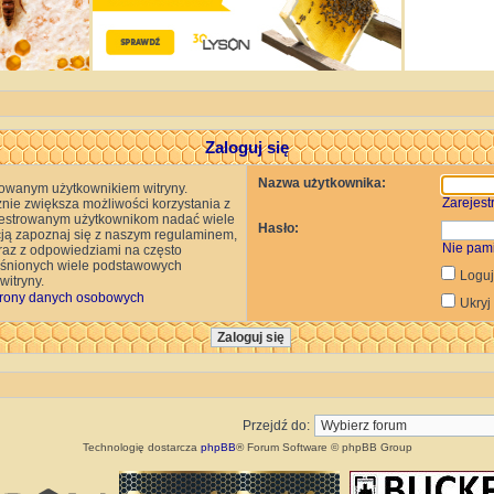
Zaloguj się
Nazwa użytkownika:
rowanym użytkownikiem witryny.
Zarejestr
znie zwiększa możliwości korzystania z
rejestrowanym użytkownikom nadać wiele
Hasło:
cją zapoznaj się z naszym regulaminem,
Nie pam
az z odpowiedziami na często
jaśnionych wiele podstawowych
Loguj
itryny.
rony danych osobowych
Ukryj
Przejdź do:
Technologię dostarcza
phpBB
® Forum Software © phpBB Group