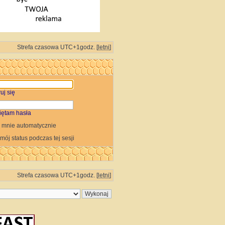
Strefa czasowa UTC+1godz. [
letni
]
uj się
iętam hasła
 mnie automatycznie
 mój status podczas tej sesji
Strefa czasowa UTC+1godz. [
letni
]