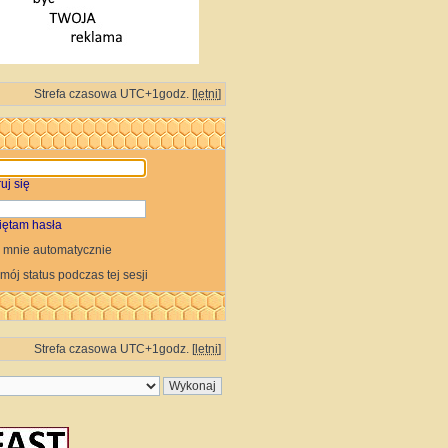
Strefa czasowa UTC+1godz. [
letni
]
uj się
iętam hasła
 mnie automatycznie
 mój status podczas tej sesji
Strefa czasowa UTC+1godz. [
letni
]