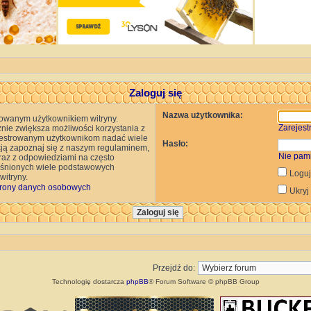
Zaloguj się
Nazwa użytkownika:
rowanym użytkownikiem witryny.
Zarejestr
znie zwiększa możliwości korzystania z
rejestrowanym użytkownikom nadać wiele
Hasło:
cją zapoznaj się z naszym regulaminem,
Nie pam
az z odpowiedziami na często
jaśnionych wiele podstawowych
Loguj
itryny.
rony danych osobowych
Ukryj
Przejdź do:
Technologię dostarcza
phpBB
® Forum Software © phpBB Group