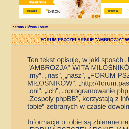
Strona Główna Forum
FORUM PSZCZELARSKIE "AMBROZJA" WITA
Ten tekst opisuje, w jaki spo
"AMBROZJA" WITA MIŁOŚNIKÓW” 
„my”, „nas”, „nasz”, „FORUM
MIŁOŚNIKÓW”, „http://forum.pasi
„oni”, „ich”, „oprogramowanie p
„Zespoły phpBB”, korzystają z in
tobie” zebranych w czasie dowolne
Informacje o tobie są zbierane n