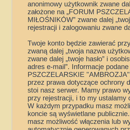
anonimowy użytkownik zwane dal
założone na „FORUM PSZCZE
MIŁOŚNIKÓW” zwane dalej „twoje 
rejestracji i zalogowaniu zwane da
Twoje konto będzie zawierać przy
zwaną dalej „twoja nazwa użytko
zwane dalej „twoje hasło” i osobi
adres e-mail”. Informacje podan
PSZCZELARSKIE "AMBROZJA" W
przez prawa dotyczące ochrony 
stoi nasz serwer. Mamy prawo w
przy rejestracji, i to my ustalamy
W każdym przypadku masz możliw
koncie są wyświetlane publicznie
masz możliwość włączenia lub wy
automatycznie generowanych prz