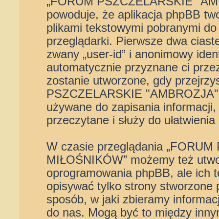
„FORUM PSZCZELARSKIE "AM
powoduje, że aplikacja phpBB two
plikami tekstowymi pobranymi do
przeglądarki. Pierwsze dwa ciast
zwany „user-id” i anonimowy ident
automatycznie przyznane ci przez
zostanie utworzone, gdy przejrz
PSZCZELARSKIE "AMBROZJA" 
używane do zapisania informacji, 
przeczytane i służy do ułatwienia 
W czasie przeglądania „FOR
MIŁOŚNIKÓW” możemy też utworz
oprogramowania phpBB, ale ich t
opisywać tylko strony stworzone
sposób, w jaki zbieramy informacj
do nas. Mogą być to między innym