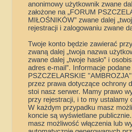
anonimowy użytkownik zwane dal
założone na „FORUM PSZCZE
MIŁOŚNIKÓW” zwane dalej „twoje 
rejestracji i zalogowaniu zwane da
Twoje konto będzie zawierać przy
zwaną dalej „twoja nazwa użytko
zwane dalej „twoje hasło” i osobi
adres e-mail”. Informacje podan
PSZCZELARSKIE "AMBROZJA" W
przez prawa dotyczące ochrony 
stoi nasz serwer. Mamy prawo w
przy rejestracji, i to my ustalamy
W każdym przypadku masz możliw
koncie są wyświetlane publicznie
masz możliwość włączenia lub wy
automatycznie generowanych prz