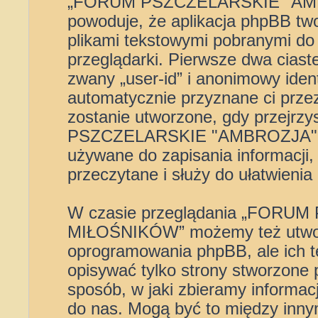
„FORUM PSZCZELARSKIE "AM
powoduje, że aplikacja phpBB two
plikami tekstowymi pobranymi do
przeglądarki. Pierwsze dwa ciast
zwany „user-id” i anonimowy ident
automatycznie przyznane ci przez
zostanie utworzone, gdy przejrz
PSZCZELARSKIE "AMBROZJA" 
używane do zapisania informacji, 
przeczytane i służy do ułatwienia 
W czasie przeglądania „FOR
MIŁOŚNIKÓW” możemy też utworz
oprogramowania phpBB, ale ich t
opisywać tylko strony stworzone
sposób, w jaki zbieramy informacj
do nas. Mogą być to między innym