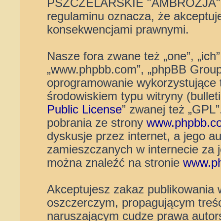
PSZCZELARSKIE "AMBROZJA" 
regulaminu oznacza, że akceptuj
konsekwencjami prawnymi.
Nasze fora zwane też „one”, „ich”
„www.phpbb.com”, „phpBB Group”
oprogramowanie wykorzystujące t
środowiskiem typu witryny (bulleti
Public License
” zwanej też „GPL
pobrania ze strony
www.phpbb.c
dyskusje przez internet, a jego au
zamieszczanych w internecie za 
można znaleźć na stronie
www.p
Akceptujesz zakaz publikowania 
oszczerczym, propagującym treśc
naruszającym cudze prawa autors