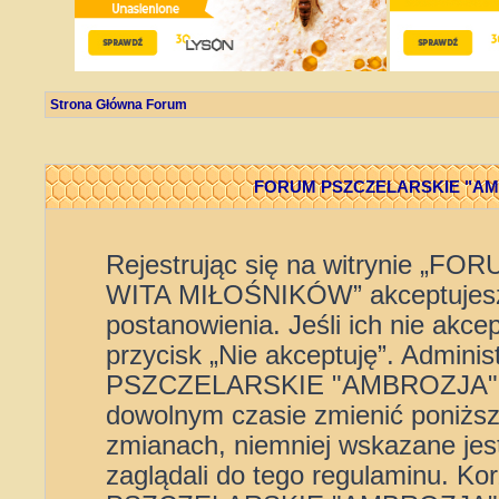
Strona Główna Forum
FORUM PSZCZELARSKIE "AMBR
Rejestrując się na witrynie 
WITA MIŁOŚNIKÓW” akceptujesz 
postanowienia. Jeśli ich nie akce
przycisk „Nie akceptuję”. Admini
PSZCZELARSKIE "AMBROZJA" 
dowolnym czasie zmienić poniższe
zmianach, niemniej wskazane jest
zaglądali do tego regulaminu. K