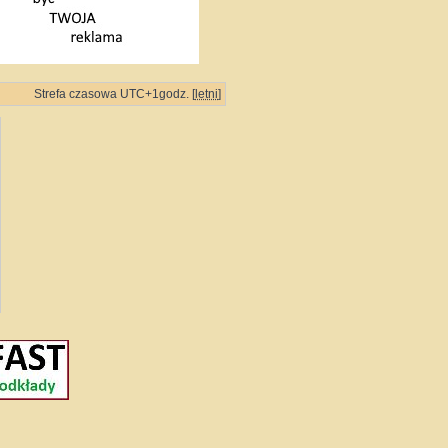
Strefa czasowa UTC+1godz. [
letni
]