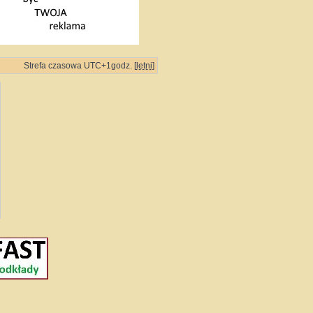
Strefa czasowa UTC+1godz. [
letni
]