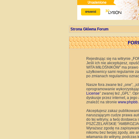
Strona Główna Forum
FORU
Rejestrując się na witrynie
Jeśli ich nie akceptujesz, op
WITA MIŁOŚNIKÓW” ma prawo w d
użytkownicy sami regularnie 
po zmianach regulaminu oznacz
Nasze fora zwane też „one”, „i
oprogramowanie wykorzystujące 
License
” zwanej też „GPL”. Op
dyskusje przez internet, a jeg
znaleźć na stronie
www.phpbb.
Akceptujesz zakaz publikowani
naruszającym cudze prawa auto
do tej witryny, a twój dostaw
PSZCZELARSKIE "AMBROZJA" WIT
Wyrażasz zgodę na zapisywanie
nikomu bez twojej zgody, al
włamania do witryny, podczas 