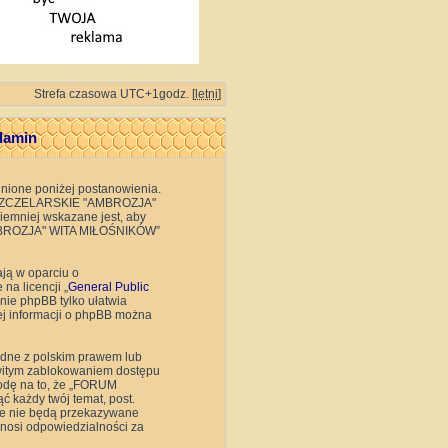
Strefa czasowa UTC+1godz. [
letni
]
lamin
ione poniżej postanowienia.
RUM PSZCZELARSKIE "AMBROZJA"
emniej wskazane jest, aby
"AMBROZJA" WITA MIŁOŚNIKÓW”
ają w oparciu o
na licencji „
General Public
ie phpBB tylko ułatwia
cej informacji o phpBB można
odne z polskim prawem lub
owitym zablokowaniem dostępu
godę na to, że „FORUM
każdy twój temat, post.
 te nie będą przekazywane
osi odpowiedzialności za