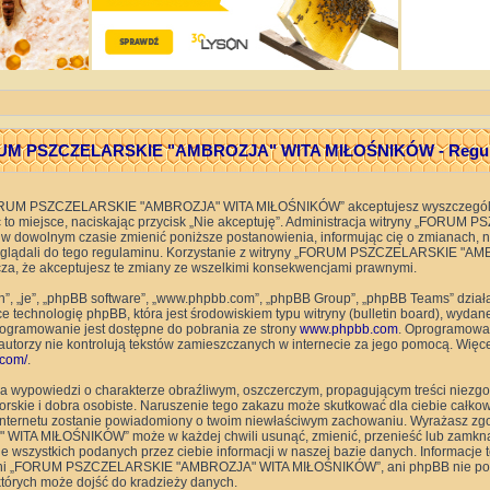
M PSZCZELARSKIE "AMBROZJA" WITA MIŁOŚNIKÓW - Regu
 „FORUM PSZCZELARSKIE "AMBROZJA" WITA MIŁOŚNIKÓW” akceptujesz wyszczególn
uść to miejsce, naciskając przycisk „Nie akceptuję”. Administracja witryny „FO
owolnym czasie zmienić poniższe postanowienia, informując cię o zmianach, ni
zaglądali do tego regulaminu. Korzystanie z witryny „FORUM PSZCZELARSKIE 
a, że akceptujesz te zmiany ze wszelkimi konsekwencjami prawnymi.
ch”, „je”, „phpBB software”, „www.phpbb.com”, „phpBB Group”, „phpBB Teams” dział
technologię phpBB, która jest środowiskiem typu witryny (bulletin board), wydane 
rogramowanie jest dostępne do pobrania ze strony
www.phpbb.com
. Oprogramowan
o autorzy nie kontrolują tekstów zamieszczanych w internecie za jego pomocą. Wię
com/
.
a wypowiedzi o charakterze obraźliwym, oszczerczym, propagującym treści niezg
rskie i dobra osobiste. Naruszenie tego zakazu może skutkować dla ciebie całk
ca internetu zostanie powiadomiony o twoim niewłaściwym zachowaniu. Wyrażasz z
A MIŁOŚNIKÓW” może w każdej chwili usunąć, zmienić, przenieść lub zamknąć 
 wszystkich podanych przez ciebie informacji w naszej bazie danych. Informacje
e ani „FORUM PSZCZELARSKIE "AMBROZJA" WITA MIŁOŚNIKÓW”, ani phpBB nie pon
których może dojść do kradzieży danych.