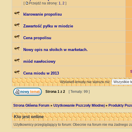
[
Przejdź na stronę:
1
,
2
]
klarowanie propolisu
Zawartość pyłku w miodzie
Cena propolisu
Nowy opis na słoikch w marketach.
miód nawłociowy
Cena miodu w 2013
Wyświetl tematy nie starsze niż:
Strona
1
z
2
[ Tematy: 99 ]
Strona Główna Forum
»
Użytkowanie Pszczoły Miodnej
»
Produkty Psz
Kto jest online
Użytkownicy przeglądający to forum: Obecnie na forum nie ma żadnego za