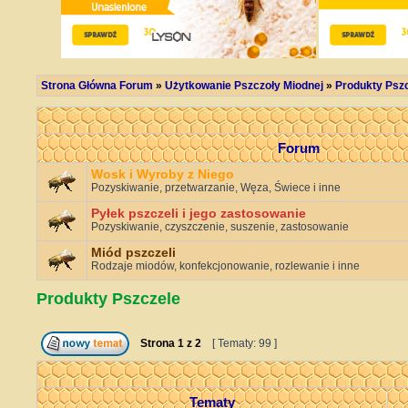
Strona Główna Forum
»
Użytkowanie Pszczoły Miodnej
»
Produkty Psz
Forum
Wosk i Wyroby z Niego
Pozyskiwanie, przetwarzanie, Węza, Świece i inne
Pyłek pszczeli i jego zastosowanie
Pozyskiwanie, czyszczenie, suszenie, zastosowanie
Miód pszczeli
Rodzaje miodów, konfekcjonowanie, rozlewanie i inne
Produkty Pszczele
Strona
1
z
2
[ Tematy: 99 ]
Tematy