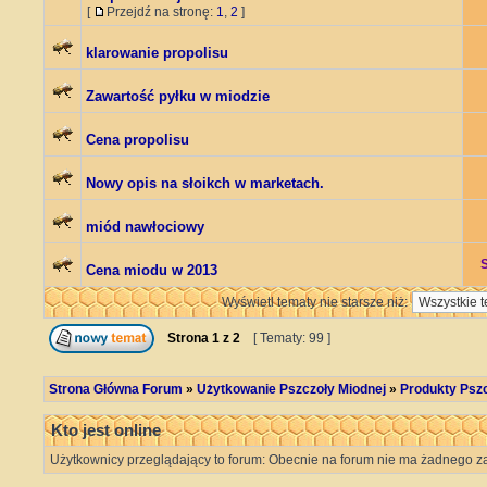
[
Przejdź na stronę:
1
,
2
]
klarowanie propolisu
Zawartość pyłku w miodzie
Cena propolisu
Nowy opis na słoikch w marketach.
miód nawłociowy
Cena miodu w 2013
Wyświetl tematy nie starsze niż:
Strona
1
z
2
[ Tematy: 99 ]
Strona Główna Forum
»
Użytkowanie Pszczoły Miodnej
»
Produkty Psz
Kto jest online
Użytkownicy przeglądający to forum: Obecnie na forum nie ma żadnego za