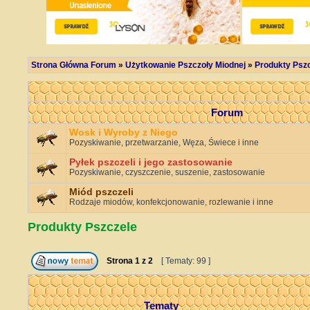
Strona Główna Forum
»
Użytkowanie Pszczoły Miodnej
»
Produkty Psz
Forum
Wosk i Wyroby z Niego
Pozyskiwanie, przetwarzanie, Węza, Świece i inne
Pyłek pszczeli i jego zastosowanie
Pozyskiwanie, czyszczenie, suszenie, zastosowanie
Miód pszczeli
Rodzaje miodów, konfekcjonowanie, rozlewanie i inne
Produkty Pszczele
Strona
1
z
2
[ Tematy: 99 ]
Tematy