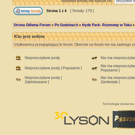
Wyświetl tematy nie starsze niż:
Strona
1
z
4
[ Tematy: 179 ]
Strona Główna Forum
»
Po Godzinach
»
Hyde Park- Rozmowy w Toku
Kto jest online
Użytkownicy przeglądający to forum: Obecnie na forum nie ma żadnego za
Nieprzeczytane posty
Nie ma nieprzeczyta
Nie ma nieprzeczyta
Nieprzeczytane posty [ Popularne ]
Popularne ]
Nieprzeczytane posty [
Nie ma nieprzeczyta
Zablokowane ]
Zamknięte ]
Technologię dostarcza