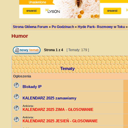
Strona Główna Forum
»
Po Godzinach
»
Hyde Park- Rozmowy w Toku
Humor
Strona
1
z
4
[ Tematy: 179 ]
Tematy
Ogłoszenia
Blokady IP
KALENDARZ 2025 zamawiamy
Ankieta:
KALENDARZ 2025 ZIMA - GŁOSOWANIE
Ankieta:
KALENDARZ 2025 JESIEŃ - GŁOSOWANIE