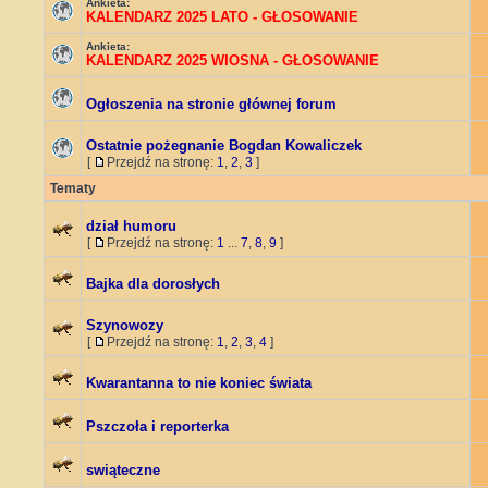
Ankieta:
KALENDARZ 2025 LATO - GŁOSOWANIE
Ankieta:
KALENDARZ 2025 WIOSNA - GŁOSOWANIE
Ogłoszenia na stronie głównej forum
Ostatnie pożegnanie Bogdan Kowaliczek
[
Przejdź na stronę:
1
,
2
,
3
]
Tematy
dział humoru
[
Przejdź na stronę:
1
...
7
,
8
,
9
]
Bajka dla dorosłych
Szynowozy
[
Przejdź na stronę:
1
,
2
,
3
,
4
]
Kwarantanna to nie koniec świata
Pszczoła i reporterka
swiąteczne