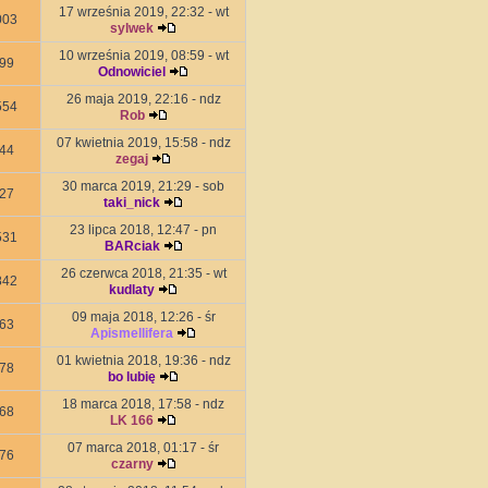
17 września 2019, 22:32 - wt
003
sylwek
10 września 2019, 08:59 - wt
99
Odnowiciel
26 maja 2019, 22:16 - ndz
554
Rob
07 kwietnia 2019, 15:58 - ndz
44
zegaj
30 marca 2019, 21:29 - sob
27
taki_nick
23 lipca 2018, 12:47 - pn
531
BARciak
26 czerwca 2018, 21:35 - wt
842
kudlaty
09 maja 2018, 12:26 - śr
63
Apismellifera
01 kwietnia 2018, 19:36 - ndz
78
bo lubię
18 marca 2018, 17:58 - ndz
68
LK 166
07 marca 2018, 01:17 - śr
76
czarny