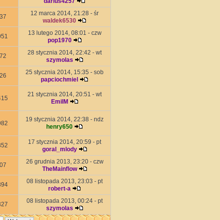
darius4257
12 marca 2014, 21:28 - śr
37
waldek6530
13 lutego 2014, 08:01 - czw
051
pop1970
28 stycznia 2014, 22:42 - wt
72
szymolas
25 stycznia 2014, 15:35 - sob
26
papciochmiel
21 stycznia 2014, 20:51 - wt
415
EmilM
19 stycznia 2014, 22:38 - ndz
982
henry650
17 stycznia 2014, 20:59 - pt
852
goral_mlody
26 grudnia 2013, 23:20 - czw
07
TheMainflow
08 listopada 2013, 23:03 - pt
894
robert-a
08 listopada 2013, 00:24 - pt
327
szymolas