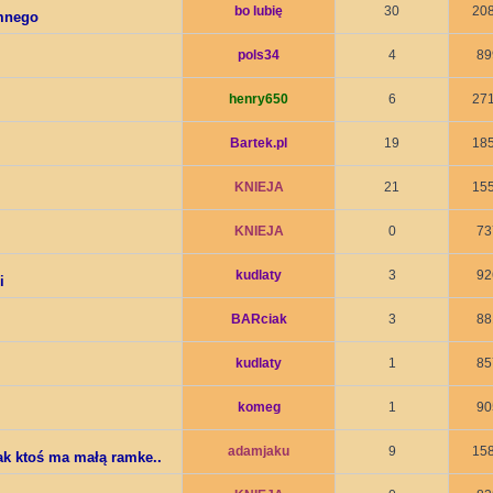
bo lubię
30
20
mnego
pols34
4
89
henry650
6
27
Bartek.pl
19
18
KNIEJA
21
15
KNIEJA
0
73
kudlaty
3
92
i
BARciak
3
88
kudlaty
1
85
komeg
1
90
adamjaku
9
15
ak ktoś ma małą ramke..