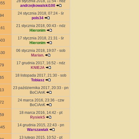
28 stycznia 2018, 11:54 - ndz
855
andrzejkowalski100
24 stycznia 2018, 07:24 - śr
94
pols34
21 stycznia 2018, 00:43 - ndz
161
Hieronim
17 stycznia 2018, 21:31 - śr
503
Hieronim
06 stycznia 2018, 19:07 - sob
530
Marian.
17 grudnia 2017, 16:52 - ndz
79
KNIEJA
18 listopada 2017, 21:30 - sob
65
Tobiasz
23 października 2017, 20:33 - pn
13
BoCiAnK
24 marca 2016, 23:36 - czw
72
BoCiAnK
18 marca 2016, 14:42 - pt
59
RysiekS
14 grudnia 2015, 22:43 - pn
845
Warszawiak
13 lutego 2015, 10:52 - pt