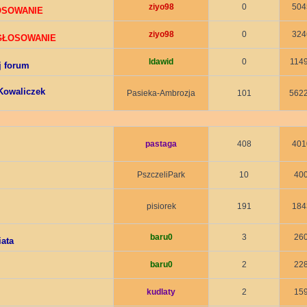
ziyo98
0
504
ŁOSOWANIE
ziyo98
0
324
 GŁOSOWANIE
ldawid
0
114
j forum
Kowaliczek
Pasieka-Ambrozja
101
562
pastaga
408
401
PszczeliPark
10
40
pisiorek
191
184
baru0
3
26
iata
baru0
2
22
kudlaty
2
15