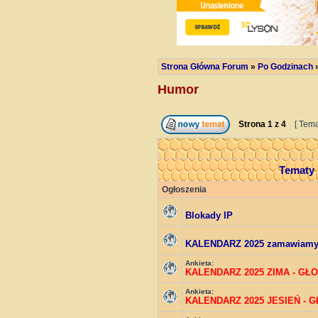
Strona Główna Forum
»
Po Godzinach
Humor
Strona
1
z
4
[ Tema
Tematy
Ogłoszenia
Blokady IP
KALENDARZ 2025 zamawiam
Ankieta:
KALENDARZ 2025 ZIMA - GŁ
Ankieta:
KALENDARZ 2025 JESIEŃ - 