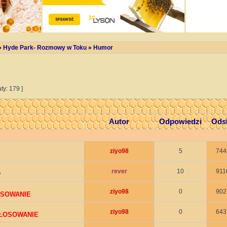
»
Hyde Park- Rozmowy w Toku
»
Humor
ty: 179 ]
Autor
Odpowiedzi
Ods
ziyo98
5
744
rever
10
911
y
ziyo98
0
902
OSOWANIE
ziyo98
0
643
GŁOSOWANIE