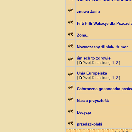
znowu Jasiu
Fifti Fifti Wakacje dla Pszczel
Żona...
Nowoczesny śliniak- Humor
śmiech to zdrowie
[
Przejdź na stronę:
1
,
2
]
Unia Europejska
[
Przejdź na stronę:
1
,
2
]
Całoroczna gospodarka pasie
Nasza przyszłość
Decyzja
przedszkolaki