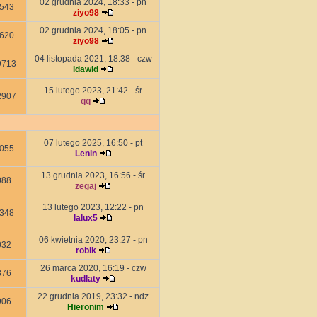
02 grudnia 2024, 18:33 - pn
543
ziyo98
02 grudnia 2024, 18:05 - pn
620
ziyo98
04 listopada 2021, 18:38 - czw
9713
ldawid
15 lutego 2023, 21:42 - śr
2907
qq
07 lutego 2025, 16:50 - pt
055
Lenin
13 grudnia 2023, 16:56 - śr
088
zegaj
13 lutego 2023, 12:22 - pn
348
lalux5
06 kwietnia 2020, 23:27 - pn
032
robik
26 marca 2020, 16:19 - czw
876
kudlaty
22 grudnia 2019, 23:32 - ndz
906
Hieronim