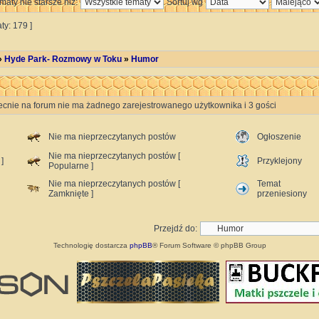
maty nie starsze niż:
Sortuj wg
ty: 179 ]
»
Hyde Park- Rozmowy w Toku
»
Humor
ecnie na forum nie ma żadnego zarejestrowanego użytkownika i 3 gości
Nie ma nieprzeczytanych postów
Ogłoszenie
Nie ma nieprzeczytanych postów [
]
Przyklejony
Popularne ]
Nie ma nieprzeczytanych postów [
Temat
Zamknięte ]
przeniesiony
Przejdź do:
Technologię dostarcza
phpBB
® Forum Software © phpBB Group