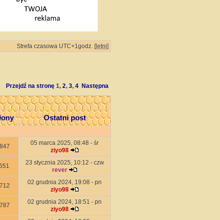
Strefa czasowa UTC+1godz. [
letni
]
Przejdź na stronę
1
,
2
,
3
,
4
Następna
łony
Ostatni post
05 marca 2025, 08:48 - śr
847
ziyo98
23 stycznia 2025, 10:12 - czw
651
rever
02 grudnia 2024, 19:08 - pn
712
ziyo98
02 grudnia 2024, 18:51 - pn
787
ziyo98