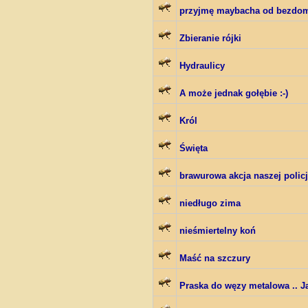
przyjmę maybacha od bezdo
Zbieranie rójki
Hydraulicy
A może jednak gołębie :-)
Król
Święta
brawurowa akcja naszej policj
niedługo zima
nieśmiertelny koń
Maść na szczury
Praska do węzy metalowa .. J