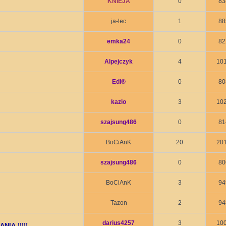
KNIEJA
0
83
ja-lec
1
88
emka24
0
82
Alpejczyk
4
10
Edi®
0
80
kazio
3
10
szajsung486
0
81
BoCiAnK
20
20
szajsung486
0
80
BoCiAnK
3
94
Tazon
2
94
darius4257
3
10
IA !!!!!