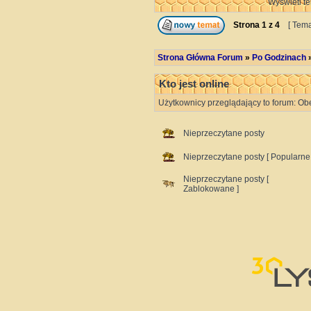
Wyświetl te
Strona
1
z
4
[ Tema
Strona Główna Forum
»
Po Godzinach
Kto jest online
Użytkownicy przeglądający to forum: Ob
Nieprzeczytane posty
Nieprzeczytane posty [ Popularne 
Nieprzeczytane posty [
Zablokowane ]