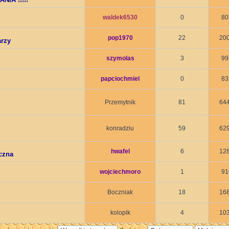
waldek6530
0
80
pop1970
22
20
arzy
szymolas
3
99
papciochmiel
0
83
Przemytnik
81
64
konradziu
59
62
hwafel
6
12
czna
wojciechmoro
1
91
Boczniak
18
16
kolopik
4
10