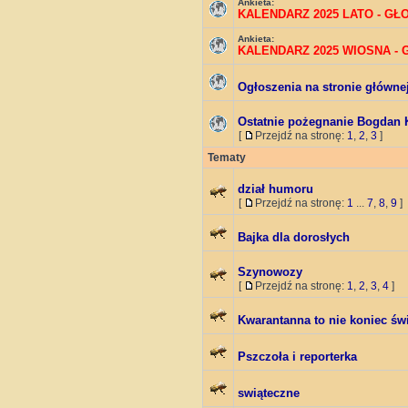
Ankieta:
KALENDARZ 2025 LATO - G
Ankieta:
KALENDARZ 2025 WIOSNA -
Ogłoszenia na stronie główne
Ostatnie pożegnanie Bogdan 
[
Przejdź na stronę:
1
,
2
,
3
]
Tematy
dział humoru
[
Przejdź na stronę:
1
...
7
,
8
,
9
]
Bajka dla dorosłych
Szynowozy
[
Przejdź na stronę:
1
,
2
,
3
,
4
]
Kwarantanna to nie koniec św
Pszczoła i reporterka
swiąteczne