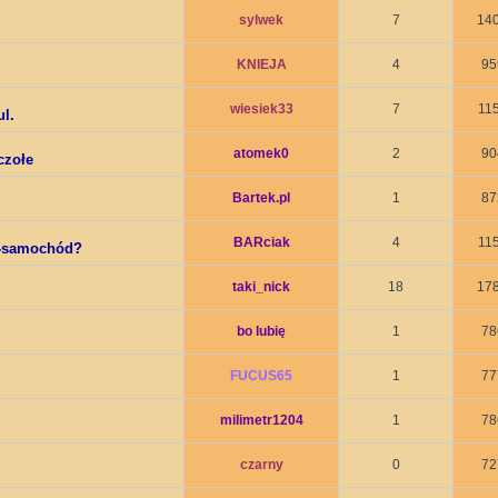
sylwek
7
14
KNIEJA
4
95
wiesiek33
7
11
ul.
atomek0
2
90
czołe
Bartek.pl
1
87
BARciak
4
11
g-samochód?
taki_nick
18
17
bo lubię
1
78
FUCUS65
1
77
milimetr1204
1
78
czarny
0
72