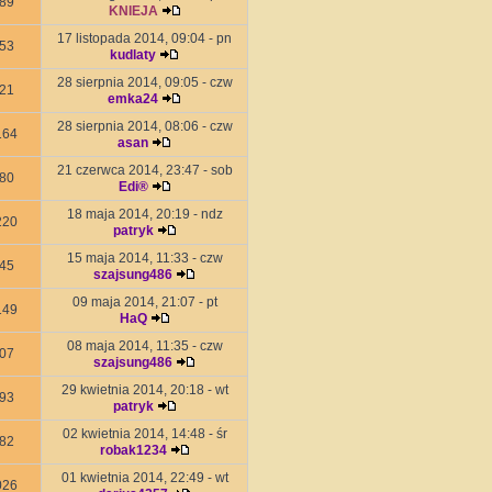
89
KNIEJA
17 listopada 2014, 09:04 - pn
53
kudlaty
28 sierpnia 2014, 09:05 - czw
21
emka24
28 sierpnia 2014, 08:06 - czw
164
asan
21 czerwca 2014, 23:47 - sob
80
Edi®
18 maja 2014, 20:19 - ndz
220
patryk
15 maja 2014, 11:33 - czw
45
szajsung486
09 maja 2014, 21:07 - pt
149
HaQ
08 maja 2014, 11:35 - czw
07
szajsung486
29 kwietnia 2014, 20:18 - wt
93
patryk
02 kwietnia 2014, 14:48 - śr
82
robak1234
01 kwietnia 2014, 22:49 - wt
026