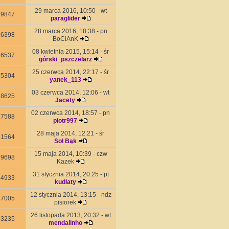
29 marca 2016, 10:50 - wt
19847
paraglider
28 marca 2016, 18:38 - pn
16398
BoCiAnK
08 kwietnia 2015, 15:14 - śr
16537
górski_pszczelarz
25 czerwca 2014, 22:17 - śr
15304
yanek_113
03 czerwca 2014, 12:06 - wt
18625
Jacety
02 czerwca 2014, 18:57 - pn
17588
piotr997
28 maja 2014, 12:21 - śr
41564
Sol Bąk
15 maja 2014, 10:39 - czw
29698
Kazek
31 stycznia 2014, 20:25 - pt
34933
kudlaty
12 stycznia 2014, 13:15 - ndz
47005
pisiorek
26 listopada 2013, 20:32 - wt
53235
mendalinho