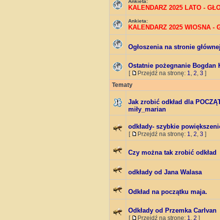
Ankieta:
KALENDARZ 2025 LATO - G
Ankieta:
KALENDARZ 2025 WIOSNA -
Ogłoszenia na stronie główne
Ostatnie pożegnanie Bogdan 
[
Przejdź na stronę:
1
,
2
,
3
]
Tematy
Jak zrobić odkład dla POCZ
miły_marian
odkłady- szybkie powiększeni
[
Przejdź na stronę:
1
,
2
,
3
]
Czy można tak zrobić odkład
odkłady od Jana Walasa
Odkład na początku maja.
Odkłady od Przemka CarIvan
[
Przejdź na stronę:
1
,
2
]