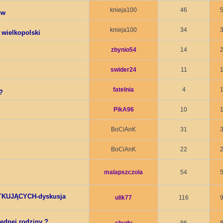
knieja100
46
ow
knieja100
34
 wielkopolski
zbynio54
14
swider24
11
fatelnia
4
?
PikA96
10
BoCiAnK
31
BoCiAnK
22
malapszczola
54
ĄTKUJĄCYCH-dyskusja
ulik77
116
jednej rodziny ?