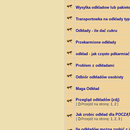
Wysylka odkladow lub pakiet
Transportowka na odklady typ
Odkłady - ile dać cukru
Przekarmione odkłady
odkład - jak często pdkarmiać
Problem z odkładami
Odbiór odkładów osobisty
Maga Odkład
Przegląd odkładów (zdj)
[
Przejdź na stronę:
1
,
2
]
Jak zrobic odkład dla POCZ
[
Przejdź na stronę:
1
,
2
,
3
]
Ile odkładów można zrobić z 