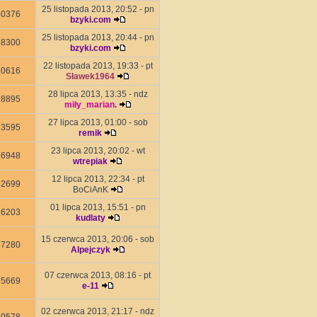
25 listopada 2013, 20:52 - pn
50376
bzyki.com
25 listopada 2013, 20:44 - pn
38300
bzyki.com
22 listopada 2013, 19:33 - pt
20616
Sławek1964
28 lipca 2013, 13:35 - ndz
18895
miły_marian.
27 lipca 2013, 01:00 - sob
13595
remik
23 lipca 2013, 20:02 - wt
16948
wtrepiak
12 lipca 2013, 22:34 - pt
32699
BoCiAnK
01 lipca 2013, 15:51 - pn
26203
kudlaty
15 czerwca 2013, 20:06 - sob
57280
Alpejczyk
07 czerwca 2013, 08:16 - pt
95669
e-11
02 czerwca 2013, 21:17 - ndz