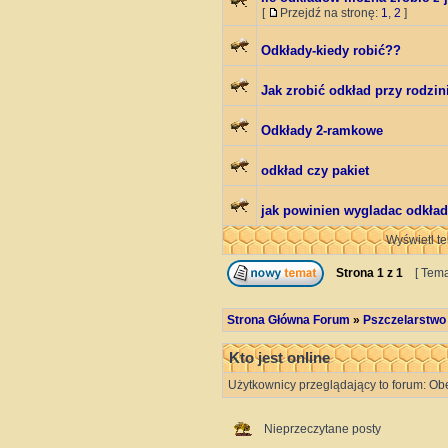
[
Przejdź na stronę:
1
,
2
]
Odkłady-kiedy robić??
Jak zrobić odkład przy rodzin
Odkłady 2-ramkowe
odkład czy pakiet
jak powinien wygladac odkład
Wyświetl te
Strona
1
z
1
[ Tema
Strona Główna Forum
»
Pszczelarstwo
Kto jest online
Użytkownicy przeglądający to forum: Ob
Nieprzeczytane posty