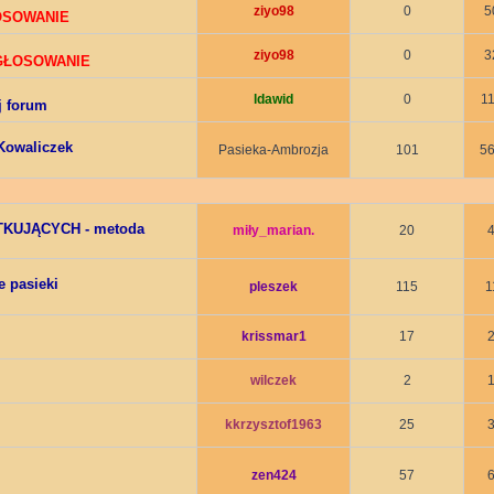
ziyo98
0
5
ŁOSOWANIE
ziyo98
0
3
 GŁOSOWANIE
ldawid
0
1
j forum
Kowaliczek
Pasieka-Ambrozja
101
5
ĄTKUJĄCYCH - metoda
miły_marian.
20
e pasieki
pleszek
115
1
krissmar1
17
wilczek
2
kkrzysztof1963
25
zen424
57