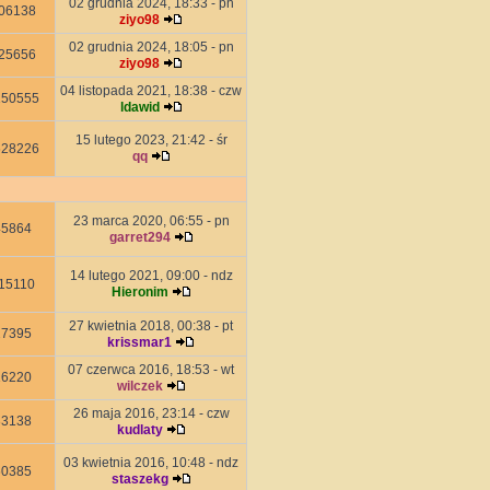
02 grudnia 2024, 18:33 - pn
06138
ziyo98
02 grudnia 2024, 18:05 - pn
25656
ziyo98
04 listopada 2021, 18:38 - czw
150555
ldawid
15 lutego 2023, 21:42 - śr
628226
qq
23 marca 2020, 06:55 - pn
45864
garret294
14 lutego 2021, 09:00 - ndz
15110
Hieronim
27 kwietnia 2018, 00:38 - pt
27395
krissmar1
07 czerwca 2016, 18:53 - wt
16220
wilczek
26 maja 2016, 23:14 - czw
33138
kudlaty
03 kwietnia 2016, 10:48 - ndz
60385
staszekg