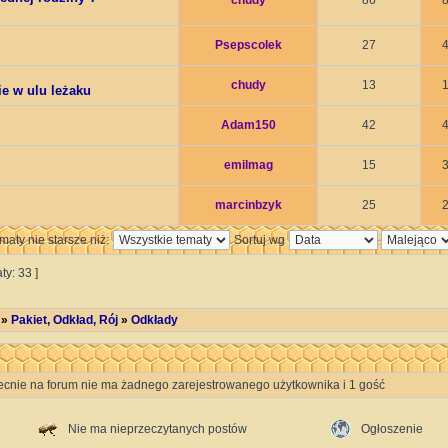
chudy
86
Psepscolek
27
chudy
13
ie w ulu leżaku
Adam150
42
emilmag
15
marcinbzyk
25
maty nie starsze niż:
Sortuj wg
ty: 33 ]
»
Pakiet, Odkład, Rój
»
Odkłady
ecnie na forum nie ma żadnego zarejestrowanego użytkownika i 1 gość
Nie ma nieprzeczytanych postów
Ogłoszenie