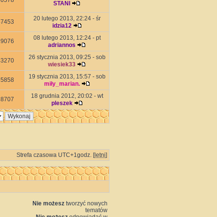
80578
STANI
20 lutego 2013, 22:24 - śr
47453
idzia12
08 lutego 2013, 12:24 - pt
19076
adriannos
26 stycznia 2013, 09:25 - sob
43270
wiesiek33
19 stycznia 2013, 15:57 - sob
35858
miły_marian.
18 grudnia 2012, 20:02 - wt
28707
pleszek
Strefa czasowa UTC+1godz. [
letni
]
Nie możesz
tworzyć nowych
tematów