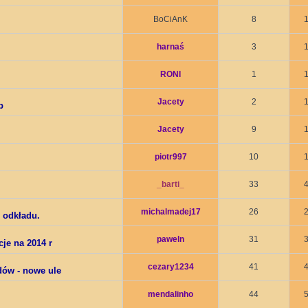
BoCiAnK
8
harnaś
3
RONI
1
Jacety
2
p
Jacety
9
piotr997
10
_barti_
33
michalmadej17
26
 odkładu.
paweln
31
je na 2014 r
cezary1234
41
dów - nowe ule
mendalinho
44