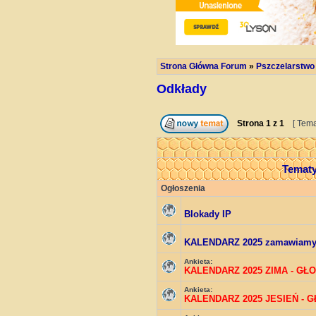
Strona Główna Forum
»
Pszczelarstwo
Odkłady
Strona
1
z
1
[ Tema
Temat
Ogłoszenia
Blokady IP
KALENDARZ 2025 zamawiam
Ankieta:
KALENDARZ 2025 ZIMA - GŁ
Ankieta:
KALENDARZ 2025 JESIEŃ - 