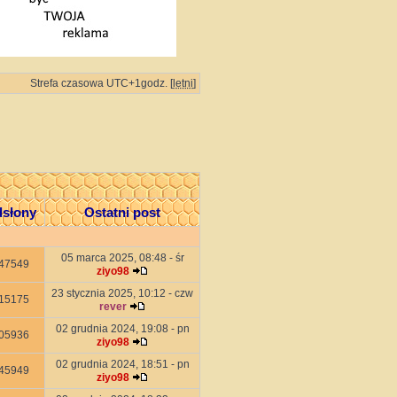
Strefa czasowa UTC+1godz. [
letni
]
słony
Ostatni post
05 marca 2025, 08:48 - śr
47549
ziyo98
23 stycznia 2025, 10:12 - czw
15175
rever
02 grudnia 2024, 19:08 - pn
05936
ziyo98
02 grudnia 2024, 18:51 - pn
45949
ziyo98