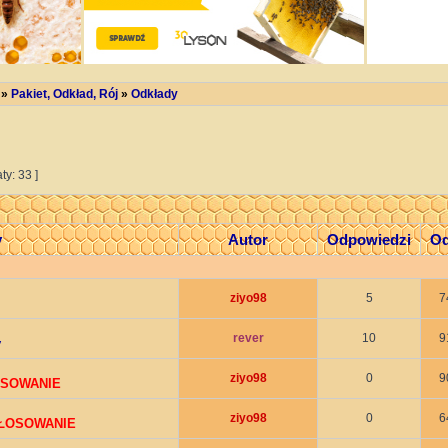
»
Pakiet, Odkład, Rój
»
Odkłady
ty: 33 ]
y
Autor
Odpowiedzi
Od
ziyo98
5
7
rever
10
9
y
ziyo98
0
9
OSOWANIE
ziyo98
0
6
GŁOSOWANIE