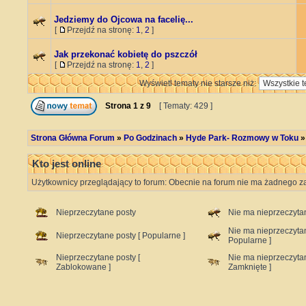
Jedziemy do Ojcowa na facelię...
[
Przejdź na stronę:
1
,
2
]
Jak przekonać kobietę do pszczół
[
Przejdź na stronę:
1
,
2
]
Wyświetl tematy nie starsze niż:
Strona
1
z
9
[ Tematy: 429 ]
Strona Główna Forum
»
Po Godzinach
»
Hyde Park- Rozmowy w Toku
Kto jest online
Użytkownicy przeglądający to forum: Obecnie na forum nie ma żadnego za
Nieprzeczytane posty
Nie ma nieprzeczyta
Nie ma nieprzeczyta
Nieprzeczytane posty [ Popularne ]
Popularne ]
Nieprzeczytane posty [
Nie ma nieprzeczyta
Zablokowane ]
Zamknięte ]