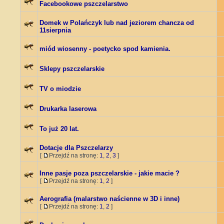
Facebookowe pszczelarstwo
Domek w Polańczyk lub nad jeziorem chancza od
11sierpnia
miód wiosenny - poetycko spod kamienia.
Sklepy pszczelarskie
TV o miodzie
Drukarka laserowa
To już 20 lat.
Dotacje dla Pszczelarzy
[
Przejdź na stronę:
1
,
2
,
3
]
Inne pasje poza pszczelarskie - jakie macie ?
[
Przejdź na stronę:
1
,
2
]
Aerografia (malarstwo naścienne w 3D i inne)
[
Przejdź na stronę:
1
,
2
]