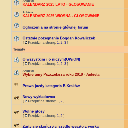
Ankieta:
KALENDARZ 2025 LATO - GŁOSOWANIE
Ankieta:
KALENDARZ 2025 WIOSNA - GŁOSOWANIE
Ogłoszenia na stronie głównej forum
Ostatnie pożegnanie Bogdan Kowaliczek
[
Przejdź na stronę:
1
,
2
,
3
]
Tematy
O wszystkim i o niczym(OWiON)
[
Przejdź na stronę:
1
,
2
,
3
]
Ankieta:
Wybieramy Pszczelarza roku 2019 - Ankieta
Prawo jazdy kategoria B Kraków
Nowy wykładowca
[
Przejdź na stronę:
1
,
2
]
Wolne głosy
[
Przejdź na stronę:
1
,
2
]
Zarty się skończyły, szydło wyszło z worka