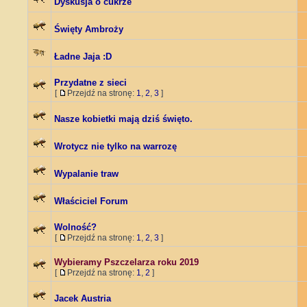
Dyskusja o cukrze
Święty Ambroży
Ładne Jaja :D
Przydatne z sieci
[
Przejdź na stronę:
1
,
2
,
3
]
Nasze kobietki mają dziś święto.
Wrotycz nie tylko na warrozę
Wypalanie traw
Właściciel Forum
Wolność?
[
Przejdź na stronę:
1
,
2
,
3
]
Wybieramy Pszczelarza roku 2019
[
Przejdź na stronę:
1
,
2
]
Jacek Austria