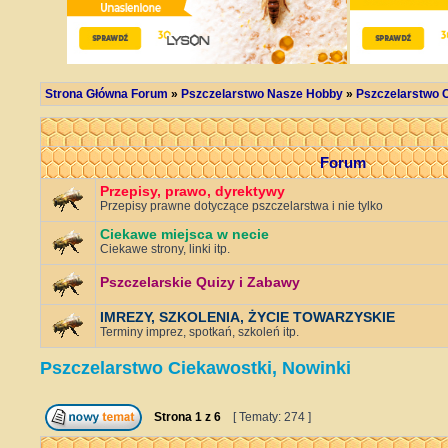
Strona Główna Forum
»
Pszczelarstwo Nasze Hobby
»
Pszczelarstwo C
Forum
Przepisy, prawo, dyrektywy
Przepisy prawne dotyczące pszczelarstwa i nie tylko
Ciekawe miejsca w necie
Ciekawe strony, linki itp.
Pszczelarskie Quizy i Zabawy
IMREZY, SZKOLENIA, ŻYCIE TOWARZYSKIE
Terminy imprez, spotkań, szkoleń itp.
Pszczelarstwo Ciekawostki, Nowinki
Strona
1
z
6
[ Tematy: 274 ]