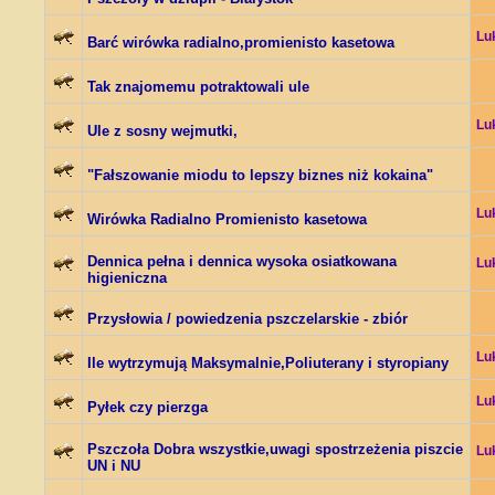
Lu
Barć wirówka radialno,promienisto kasetowa
Tak znajomemu potraktowali ule
Lu
Ule z sosny wejmutki,
"Fałszowanie miodu to lepszy biznes niż kokaina"
Lu
Wirówka Radialno Promienisto kasetowa
Dennica pełna i dennica wysoka osiatkowana
Lu
higieniczna
Przysłowia / powiedzenia pszczelarskie - zbiór
Lu
Ile wytrzymują Maksymalnie,Poliuterany i styropiany
Lu
Pyłek czy pierzga
Pszczoła Dobra wszystkie,uwagi spostrzeżenia piszcie
Lu
UN i NU