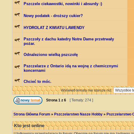
Pszczele ciekawostki, nowinki i absurdy :)
Nowy podatek - droższy cukier?
HYDROLAT Z KWIATU LAWENDY
Pszczoły z dachu katedry Notre Dame przetrwały
pożar.
Odnaleziono wielką pszczołę
Pszczelarze z Ontario idą na wojnę z chemicznymi
koncernami
Chcieć to móc.
Wyświetl tematy nie starsze niż:
Strona
1
z
6
[ Tematy: 274 ]
Strona Główna Forum
»
Pszczelarstwo Nasze Hobby
»
Pszczelarstwo C
Kto jest online
Użytkownicy przeglądający to forum: Obecnie na forum nie ma żadnego za