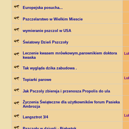
Europejska posucha...
Pszczelarstwo w Wielkim Miescie
wymieranie pszczol w USA
Światowy Dzień Pszczoły
Leczenie kwasem mrówkowym,parownikiem doktora
Lu
kwaska
Tak wygląda dzika zabudowa .
Lu
Topiarki parowe
Jak Psczoly zbiereja i przenosza Propolis do ula
Życzenia Świąteczne dla użytkowników forum Pasieka
Ambrozja
Lu
Langsztrot 3/4
Pszczoły w dziupli - Białystok