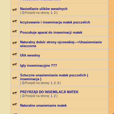
Nasiedlanie ulików weselnych
[
Przejdź na stronę:
1
,
2
]
krzyżowanie i inseminacja matek pszczelich
Poszukuje aparat do inseminacji matek
Naturalny dobór strony ojcowskiej--->Unasiennianie
wieczorne
Ulik weselny
Igły inseminacyjne ???
Sztuczne unasiennianie matek pszczelich (
inseminacja )
[
Przejdź na stronę:
1
,
2
,
3
]
PRZYRZĄD DO INSEMILACJI MATEK
[
Przejdź na stronę:
1
,
2
]
Naturalne unasienianie matek