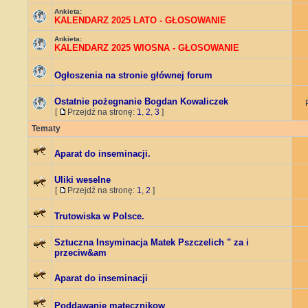
Ankieta:
KALENDARZ 2025 LATO - GŁOSOWANIE
Ankieta:
KALENDARZ 2025 WIOSNA - GŁOSOWANIE
Ogłoszenia na stronie głównej forum
Ostatnie pożegnanie Bogdan Kowaliczek
[
Przejdź na stronę:
1
,
2
,
3
]
Tematy
Aparat do inseminacji.
Uliki weselne
[
Przejdź na stronę:
1
,
2
]
Trutowiska w Polsce.
Sztuczna Insyminacja Matek Pszczelich " za i
przeciw&am
Aparat do inseminacji
Poddawanie matecznikow