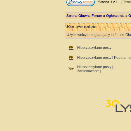
Strona
1
z
1
[ Tema
Strona Główna Forum
»
Ogłoszenia
»
O
Kto jest online
Użytkownicy przeglądający to forum: Ob
Nieprzeczytane posty
Nieprzeczytane posty [ Popularne 
Nieprzeczytane posty [
Zablokowane ]