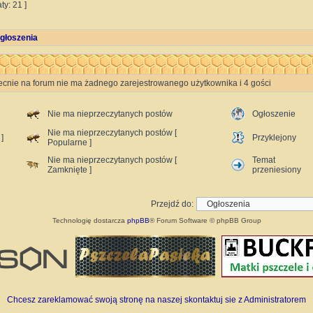
ty: 21 ]
głoszenia
ecnie na forum nie ma żadnego zarejestrowanego użytkownika i 4 gości
Nie ma nieprzeczytanych postów
Ogłoszenie
Nie ma nieprzeczytanych postów [
]
Przyklejony
Popularne ]
Nie ma nieprzeczytanych postów [
Temat
Zamknięte ]
przeniesiony
Przejdź do:
Technologię dostarcza
phpBB
® Forum Software © phpBB Group
Chcesz zareklamować swoją stronę na naszej skontaktuj sie z Administratorem