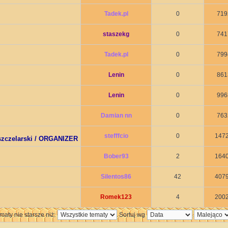
Tadek.pl
0
719
staszekg
0
741
Tadek.pl
0
799
Lenin
0
861
Lenin
0
996
Damian nn
0
763
stefffcio
0
147
pszczelarski / ORGANIZER
Bober93
2
164
Silentos86
42
407
Romek123
4
200
maty nie starsze niż:
Sortuj wg