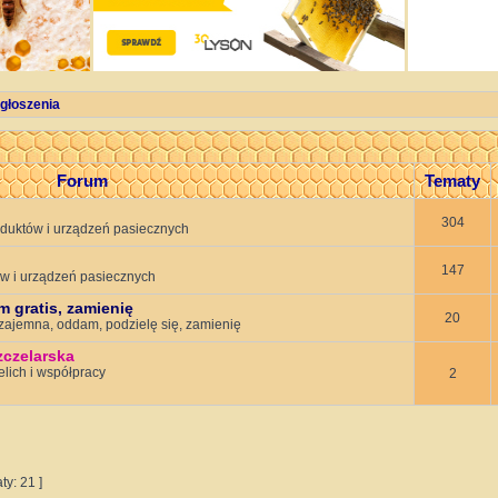
głoszenia
Forum
Tematy
304
uktów i urządzeń pasiecznych
147
w i urządzeń pasiecznych
gratis, zamienię
20
ajemna, oddam, podzielę się, zamienię
zczelarska
lich i współpracy
2
ty: 21 ]