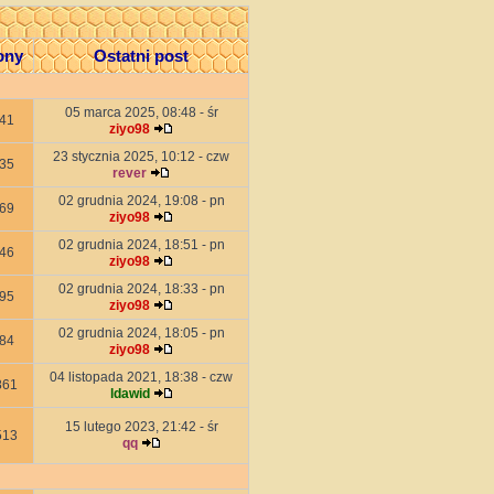
ony
Ostatni post
05 marca 2025, 08:48 - śr
41
ziyo98
23 stycznia 2025, 10:12 - czw
35
rever
02 grudnia 2024, 19:08 - pn
69
ziyo98
02 grudnia 2024, 18:51 - pn
46
ziyo98
02 grudnia 2024, 18:33 - pn
95
ziyo98
02 grudnia 2024, 18:05 - pn
84
ziyo98
04 listopada 2021, 18:38 - czw
861
ldawid
15 lutego 2023, 21:42 - śr
513
qq