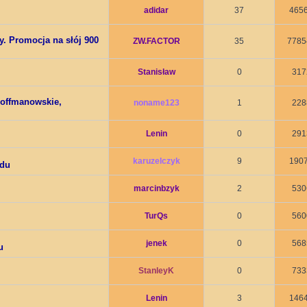
adidar
37
465
zy. Promocja na słój 900
ZW.FACTOR
35
7785
Stanisław
0
317
offmanowskie,
noname123
1
228
Lenin
0
291
karuzelczyk
9
190
odu
marcinbzyk
2
530
TurQs
0
560
jenek
0
568
u
StanleyK
0
733
Lenin
3
146