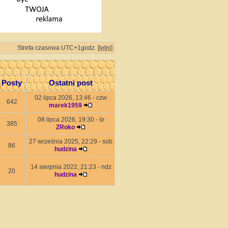
Strefa czasowa UTC+1godz. [
letni
]
Posty
Ostatni post
02 lipca 2026, 13:46 - czw
642
marek1959
08 lipca 2026, 19:30 - śr
385
ZRoko
27 września 2025, 22:29 - sob
86
hudzina
14 sierpnia 2022, 21:23 - ndz
20
hudzina