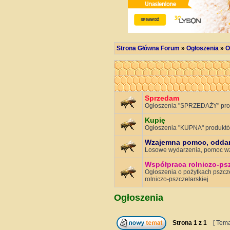
Strona Główna Forum
»
Ogłoszenia
»
O
Sprzedam
Ogłoszenia "SPRZEDAŻY" prod
Kupię
Ogłoszenia "KUPNA" produktó
Wzajemna pomoc, oddam 
Losowe wydarzenia, pomoc wz
Współpraca rolniczo-ps
Ogłoszenia o pożytkach pszcze
rolniczo-pszczelarskiej
Ogłoszenia
Strona
1
z
1
[ Tema