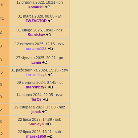
12 grudnia 2022, 18:21 - pn
63
komark1
31 marca 2020, 08:08 - wt
41
ZW.FACTOR
01 lutego 2026, 18:43 - ndz
2
Stanisław
12 czerwca 2025, 12:15 - czw
8
noname123
27 stycznia 2025, 20:21 - pn
3
Lenin
31 października 2024, 15:15 - czw
76
karuzelczyk
09 sierpnia 2024, 07:45 - pt
6
marcinbzyk
14 marca 2024, 22:05 - czw
0
TurQs
19 listopada 2023, 15:03 - ndz
5
jenek
22 lipca 2023, 14:39 - sob
3
StanleyK
22 lipca 2023, 13:11 - sob
42
marek1959