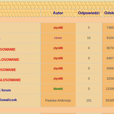
Autor
Odpowiedzi
Odsł
ziyo98
5
7485
rever
10
9164
y
ziyo98
0
9070
OSOWANIE
ziyo98
0
6467
GŁOSOWANIE
ziyo98
0
5066
ŁOSOWANIE
ziyo98
0
3259
 GŁOSOWANIE
ldawid
0
1150
j forum
Kowaliczek
Pasieka-Ambrozja
101
5630