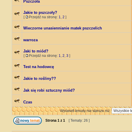
Pszczoła
Jakie to pszczoły?
[
Przejdź na stronę:
1
,
2
]
Wieczorne unasiennianie matek pszczelich
warroza
Jaki to miód?
[
Przejdź na stronę:
1
,
2
,
3
]
Test na hodowcę
Jakie to rośliny??
Jak się robi sztuczny miód?
Czas
Wyświetl tematy nie starsze niż:
Strona
1
z
1
[ Tematy: 26 ]