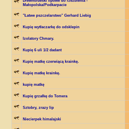
Drewno/deski lipowe do rzeźbienia -
Małopolska/Podkarpacie
"Łatwe pszczelarstwo" Gerhard Liebig
Kupię wytłaczarkę do odsklepin
Izolatory Chmary.
Kupię 6 uli 1/2 dadant
Kupię matkę czerwiącą krainkę.
Kupię matkę krainkę.
kupię matkę
Kupię grzałkę do Tomera
Sztobry, zrazy lip
Niecierpek himalajski