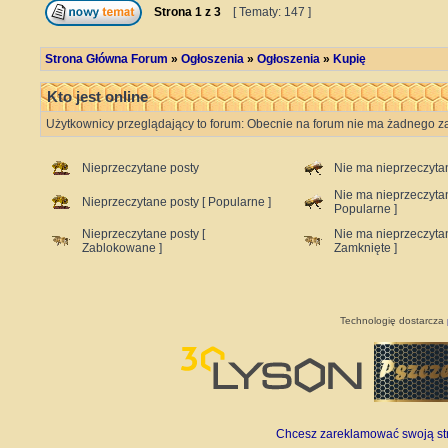
Strona
1
z
3
[ Tematy: 147 ]
Strona Główna Forum
»
Ogłoszenia
»
Ogłoszenia
»
Kupię
Kto jest online
Użytkownicy przeglądający to forum: Obecnie na forum nie ma żadnego za
Nieprzeczytane posty
Nie ma nieprzeczyta
Nie ma nieprzeczyta
Nieprzeczytane posty [ Popularne ]
Popularne ]
Nieprzeczytane posty [
Nie ma nieprzeczyta
Zablokowane ]
Zamknięte ]
Technologię dostarcza
Chcesz zareklamować swoją stro