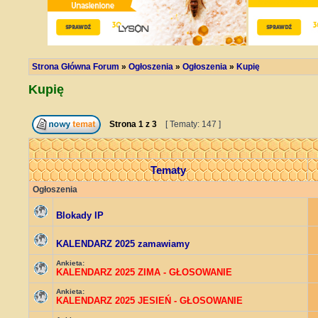
Strona Główna Forum
»
Ogłoszenia
»
Ogłoszenia
»
Kupię
Kupię
Strona
1
z
3
[ Tematy: 147 ]
Tematy
Ogłoszenia
Blokady IP
KALENDARZ 2025 zamawiamy
Ankieta:
KALENDARZ 2025 ZIMA - GŁOSOWANIE
Ankieta:
KALENDARZ 2025 JESIEŃ - GŁOSOWANIE