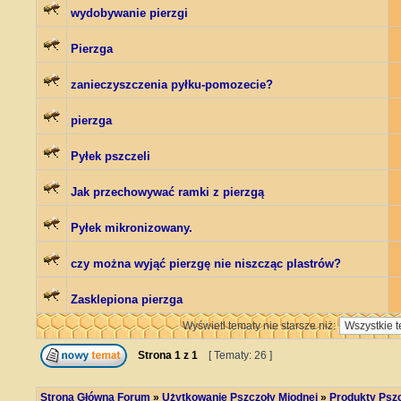
wydobywanie pierzgi
Pierzga
zanieczyszczenia pyłku-pomozecie?
pierzga
Pyłek pszczeli
Jak przechowywać ramki z pierzgą
Pyłek mikronizowany.
czy można wyjąć pierzgę nie niszcząc plastrów?
Zasklepiona pierzga
Wyświetl tematy nie starsze niż:
Strona
1
z
1
[ Tematy: 26 ]
Strona Główna Forum
»
Użytkowanie Pszczoły Miodnej
»
Produkty Psz