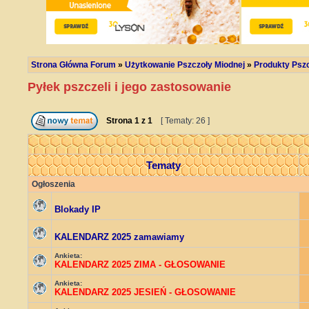
Strona Główna Forum
»
Użytkowanie Pszczoły Miodnej
»
Produkty Psz
Pyłek pszczeli i jego zastosowanie
Strona
1
z
1
[ Tematy: 26 ]
Tematy
Ogłoszenia
Blokady IP
KALENDARZ 2025 zamawiamy
Ankieta:
KALENDARZ 2025 ZIMA - GŁOSOWANIE
Ankieta:
KALENDARZ 2025 JESIEŃ - GŁOSOWANIE