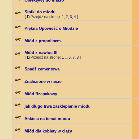
Obiektywy do makro
Słoiki do miodu
[
Przejdź na stronę:
1
,
2
,
3
,
4
]
Piękna Opowieść o Miodzie
Miód z propolisem.
Miód z nawłoci!!!
[
Przejdź na stronę:
1
...
6
,
7
,
8
]
Spadź cementowa
Znalezione w necie
Miód Rzepakowy
jak długo trwa zasklepianie miodu
Ankieta na temat miodu
Miód dla kobiety w ciąży