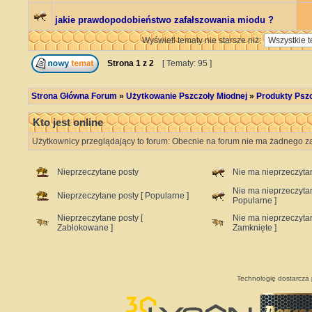
jakie prawdopodobieństwo zafałszowania miodu ?
Wyświetl tematy nie starsze niż:
Strona
1
z
2
[ Tematy: 95 ]
Strona Główna Forum
»
Użytkowanie Pszczoły Miodnej
»
Produkty Psz
Kto jest online
Użytkownicy przeglądający to forum: Obecnie na forum nie ma żadnego za
Nieprzeczytane posty
Nie ma nieprzeczyta
Nie ma nieprzeczyta
Nieprzeczytane posty [ Popularne ]
Popularne ]
Nieprzeczytane posty [
Nie ma nieprzeczyta
Zablokowane ]
Zamknięte ]
Technologię dostarcza