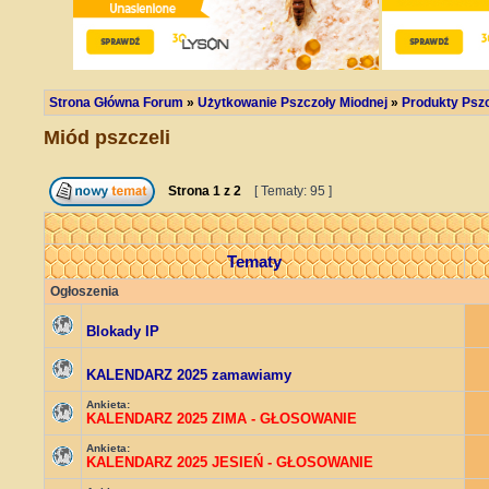
Strona Główna Forum
»
Użytkowanie Pszczoły Miodnej
»
Produkty Psz
Miód pszczeli
Strona
1
z
2
[ Tematy: 95 ]
Tematy
Ogłoszenia
Blokady IP
KALENDARZ 2025 zamawiamy
Ankieta:
KALENDARZ 2025 ZIMA - GŁOSOWANIE
Ankieta:
KALENDARZ 2025 JESIEŃ - GŁOSOWANIE