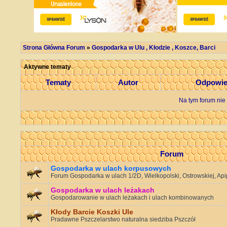
Strona Główna Forum
»
Gospodarka w Ulu , Kłodzie , Koszce, Barci
Aktywne tematy
Tematy
Autor
Odpowie
Na tym forum nie
Forum
Gospodarka w ulach korpusowych
Forum Gospodarka w ulach 1/2D, Wielkopolski, Ostrowskiej, Apip
Gospodarka w ulach leżakach
Gospodarowanie w ulach leżakach i ulach kombinowanych
Kłody Barcie Koszki Ule
Pradawne Pszczelarstwo naturalna siedziba Pszczół