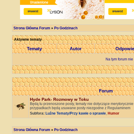
Strona Główna Forum
»
Po Godzinach
Aktywne tematy
Tematy
Autor
Odpowie
Na tym forum nie
Forum
Hyde Park- Rozmowy w Toku
Będą tu przenoszone posty, tematy nie dotyczące merytorycznie
przypadkach będą usuwane posty niezgodne z Regulaminem
Subfora:
Luźne Tematy/Przy kawie o sprawie
,
Humor
Strona Główna Forum
»
Po Godzinach