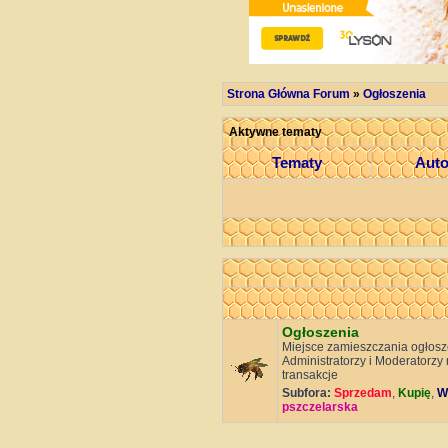
Strona Główna Forum
»
Ogłoszenia
Aktywne tematy
Tematy
Aut
Ogłoszenia
Miejsce zamieszczania ogłosz
Administratorzy i Moderatorzy
transakcje
Subfora:
Sprzedam
,
Kupię
,
W
pszczelarska