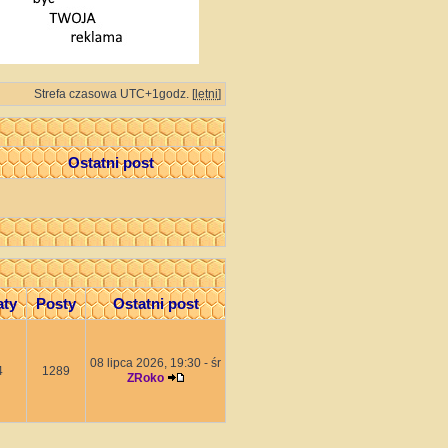
Strefa czasowa UTC+1godz. [
letni
]
Ostatni post
aty
Posty
Ostatni post
08 lipca 2026, 19:30 - śr
4
1289
ZRoko