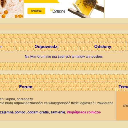
or
Odpowiedzi
Odsłony
Na tym forum nie ma żadnych tematów ani postów.
Forum
Tem
eń: kupna, sprzedaży.
 nie biorą odpowiedzialności za wiarygodność treści ogłoszeń i zawierane
49
zajemna pomoc, oddam gratis, zamienię
,
Współpraca rolniczo-