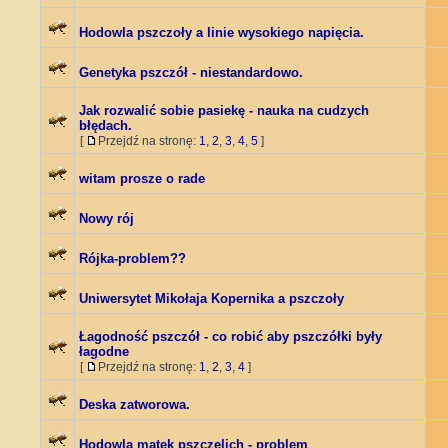
Hodowla pszczoły a linie wysokiego napięcia.
Genetyka pszczół - niestandardowo.
Jak rozwalić sobie pasiekę - nauka na cudzych
błędach.
[
Przejdź na stronę:
1
,
2
,
3
,
4
,
5
]
witam prosze o rade
Nowy rój
Rójka-problem??
Uniwersytet Mikołaja Kopernika a pszczoły
Łagodność pszczół - co robić aby pszczółki były
łagodne
[
Przejdź na stronę:
1
,
2
,
3
,
4
]
Deska zatworowa.
Hodowla matek pszczelich - problem