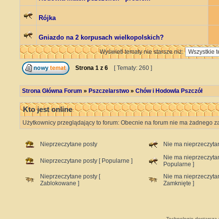
Rójka
Gniazdo na 2 korpusach wielkopolskich?
Wyświetl tematy nie starsze niż:
Strona
1
z
6
[ Tematy: 260 ]
Strona Główna Forum
»
Pszczelarstwo
»
Chów i Hodowla Pszczół
Kto jest online
Użytkownicy przeglądający to forum: Obecnie na forum nie ma żadnego za
Nieprzeczytane posty
Nie ma nieprzeczyta
Nie ma nieprzeczyta
Nieprzeczytane posty [ Popularne ]
Popularne ]
Nieprzeczytane posty [
Nie ma nieprzeczyta
Zablokowane ]
Zamknięte ]
Technologię dostarcza