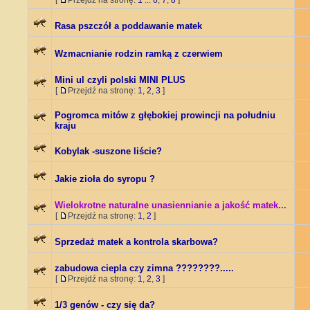
[
Przejdź na stronę:
1
...
6
,
7
,
8
]
Rasa pszczół a poddawanie matek
Wzmacnianie rodzin ramką z czerwiem
Mini ul czyli polski MINI PLUS
[
Przejdź na stronę:
1
,
2
,
3
]
Pogromca mitów z głębokiej prowincji na południu
kraju
Kobylak -suszone liście?
Jakie zioła do syropu ?
Wielokrotne naturalne unasiennianie a jakość matek...
[
Przejdź na stronę:
1
,
2
]
Sprzedaż matek a kontrola skarbowa?
zabudowa ciepla czy zimna ????????.....
[
Przejdź na stronę:
1
,
2
,
3
]
1/3 genów - czy się da?