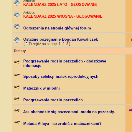
Ankieta:
KALENDARZ 2025 LATO - GŁOSOWANIE
Ankieta:
KALENDARZ 2025 WIOSNA - GŁOSOWANIE
Ogłoszenia na stronie głównej forum
Ostatnie pożegnanie Bogdan Kowaliczek
[
Przejdź na stronę:
1
,
2
,
3
]
Tematy
Podgrzewanie rodzin pszczelich - dodatkowe
infomacje
Sposoby selekcji matek reprodukcyjnych
Matecznik w miodni
Podgrzewanie rodzin pszczelich
a
Jak obchodzić się pszczołami, moda na pszczoły.
Metoda Alleya - co zrobić z matecznikami?