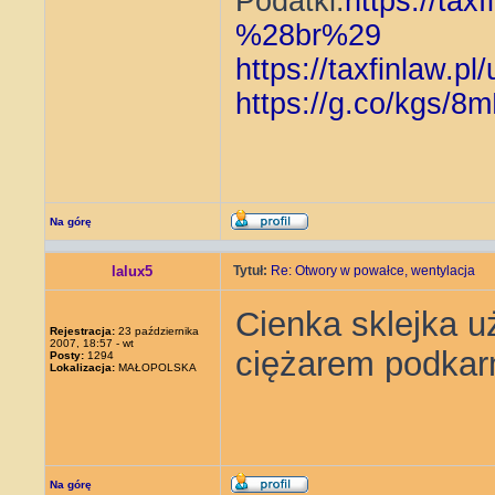
Podatki:
https://ta
%28br%29
https://taxfinlaw.pl
https://g.co/kgs
Na górę
lalux5
Tytuł:
Re: Otwory w powałce, wentylacja
Cienka sklejka u
Rejestracja:
23 października
2007, 18:57 - wt
ciężarem podkarm
Posty:
1294
Lokalizacja:
MAŁOPOLSKA
Na górę