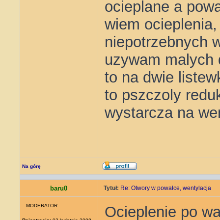
ocieplane a powa
wiem ocieplenia,
niepotrzebnych 
uzywam malych dw
to na dwie listew
to pszczoly redu
wystarcza na wen
Na górę
baru0
Tytuł:
Re: Otwory w powałce, wentylacja
MODERATOR
Ocieplenie po wa