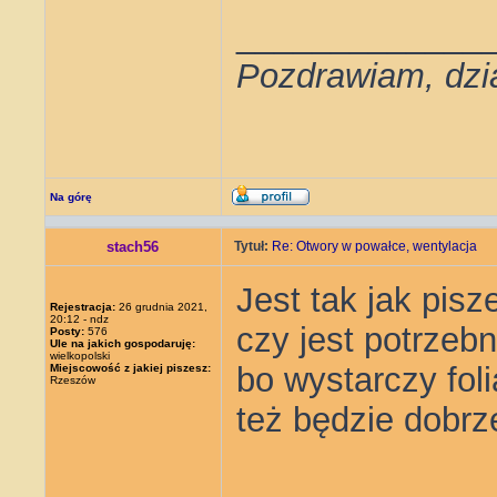
_____________
Pozdrawiam, dzi
Na górę
stach56
Tytuł:
Re: Otwory w powałce, wentylacja
Jest tak jak pis
Rejestracja:
26 grudnia 2021,
20:12 - ndz
czy jest potrzeb
Posty:
576
Ule na jakich gospodaruję:
wielkopolski
bo wystarczy foli
Miejscowość z jakiej piszesz:
Rzeszów
też będzie dobrz