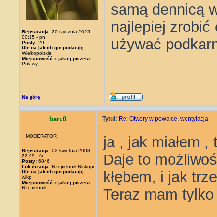
samą dennicą wy
najlepiej zrobi
Rejestracja:
20 stycznia 2025,
00:15 - pn
używać podkarm
Posty:
29
Ule na jakich gospodaruję:
Wielkopolskie
Miejscowość z jakiej piszesz:
Puławy
Na górę
baru0
Tytuł:
Re: Otwory w powałce, wentylacja
MODERATOR
ja , jak miałem ,
Rejestracja:
02 kwietnia 2008,
Daje to możliwoś
22:09 - śr
Posty:
6846
Lokalizacja:
Rzepiennik Biskupi
kłębem, i jak tr
Ule na jakich gospodaruję:
wlkp
Miejscowość z jakiej piszesz:
Rzepiennik
Teraz mam tylko f