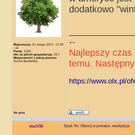
dodatkowo "wint
____________
--
Rejestracja:
21 lutego 2017, 17:00
- wt
Najlepszy czas 
Posty:
1203
Ule na jakich gospodaruję:
D17
Miejscowość z jakiej piszesz:
temu. Następny 
Sucha Beskidzka
https://www.olx.pl/o
Na górę
stach56
Tytuł:
Re: Otwory w powałce, wentylacja