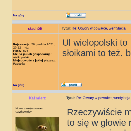
Na górę
stach56
Tytuł:
Re: Otwory w powałce, wentylacja
Ul wielopolski to
Rejestracja:
26 grudnia 2021,
20:12 - ndz
słoikami to też, 
Posty:
576
Ule na jakich gospodaruję:
wielkopolski
Miejscowość z jakiej piszesz:
Rzeszów
Na górę
Kaźmierz
Tytuł:
Re: Otwory w powałce, wentylacja
Nowo zarejestrowani
Rzeczywiście mo
użytkownicy
to się w głowie