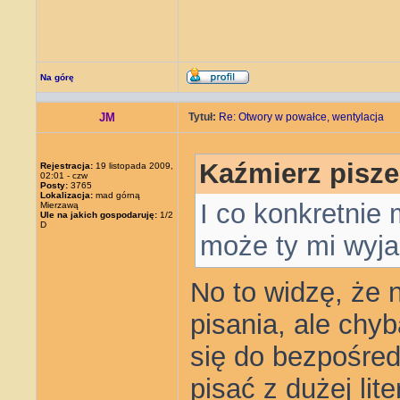
Na górę
JM
Tytuł:
Re: Otwory w powałce, wentylacja
Kaźmierz pisze
Rejestracja:
19 listopada 2009,
02:01 - czw
Posty:
3765
Lokalizacja:
mad górną
I co konkretnie
Mierzawą
Ule na jakich gospodaruję:
1/2
D
może ty mi wyja
No to widzę, że 
pisania, ale chyb
się do bezpośre
pisać z dużej lit