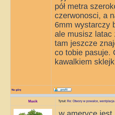
pół metra szerok
czerwonosci, a na
6mm wystarczy ba
ale musisz latac
tam jeszcze znaj
co tobie pasuje.
kawalkiem sklejk
Na górę
Maxik
Tytuł:
Re: Otwory w powałce, wentylacja
w ameryce jest 