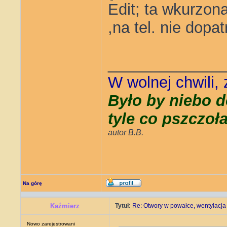
Edit; ta wkurzon
,na tel. nie dopa
_____________
W wolnej chwili,
Było by niebo d
tyle co pszczoł
autor B.B.
Na górę
Kaźmierz
Tytuł:
Re: Otwory w powałce, wentylacja
Nowo zarejestrowani