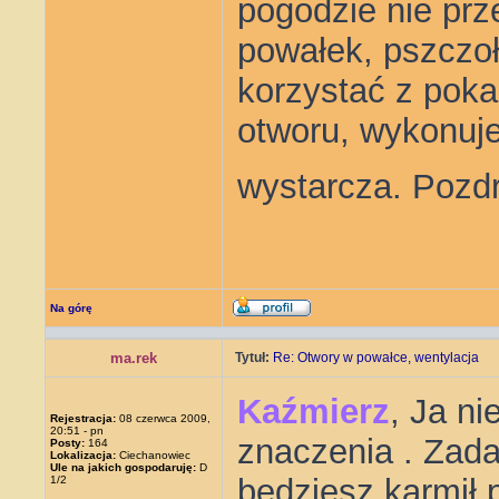
pogodzie nie prze
powałek, pszczoł
korzystać z pok
otworu, wykonuje
wystarcza. Pozd
Na górę
ma.rek
Tytuł:
Re: Otwory w powałce, wentylacja
Kaźmierz
, Ja ni
Rejestracja:
08 czerwca 2009,
20:51 - pn
znaczenia . Zada
Posty:
164
Lokalizacja:
Ciechanowiec
Ule na jakich gospodaruję:
D
będziesz karmił 
1/2