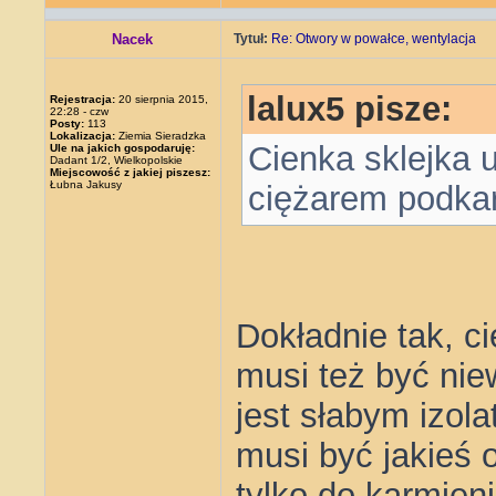
Nacek
Tytuł:
Re: Otwory w powałce, wentylacja
lalux5 pisze:
Rejestracja:
20 sierpnia 2015,
22:28 - czw
Posty:
113
Lokalizacja:
Ziemia Sieradzka
Cienka sklejka 
Ule na jakich gospodaruję:
Dadant 1/2, Wielkopolskie
Miejscowość z jakiej piszesz:
Łubna Jakusy
ciężarem podkar
Dokładnie tak, ci
musi też być nie
jest słabym izol
musi być jakieś 
tylko do karmien