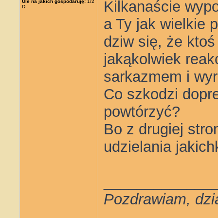
Kilkanaście wypo
Ule na jakich gospodaruję:
1/2
D
a Ty jak wielkie 
dziw się, że kto
jakąkolwiek reakc
sarkazmem i wyr
Co szkodzi dopr
powtórzyć?
Bo z drugiej stro
udzielania jakic
_____________
Pozdrawiam, dzi