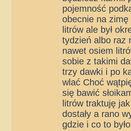
pojemność podkar
obecnie na zimę 
litrów ale był o
tydzień albo raz
nawet osiem litr
sobie z takimi d
trzy dawki i po k
wlać Choć wątpię 
się bawić słoika
litrów traktuję j
dostały a rano wy
gdzie i co to był