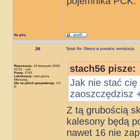
pojemnika PCK.
Na górę
JM
Tytuł:
Re: Otwory w powałce, wentylacja
stach56 pisze:
Rejestracja:
19 listopada 2009,
02:01 - czw
Posty:
3765
Lokalizacja:
mad górną
Jak nie stać cię 
Mierzawą
Ule na jakich gospodaruję:
1/2
D
zaoszczędzisz 
Z tą grubością sk
kalesony będą po
nawet 16 nie zap