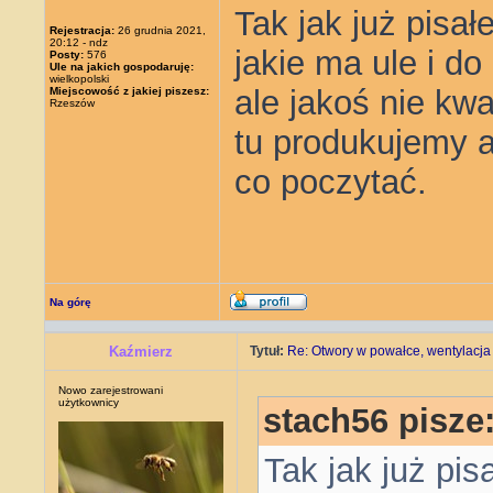
Tak jak już pisa
Rejestracja:
26 grudnia 2021,
20:12 - ndz
jakie ma ule i d
Posty:
576
Ule na jakich gospodaruję:
wielkopolski
ale jakoś nie kw
Miejscowość z jakiej piszesz:
Rzeszów
tu produkujemy al
co poczytać.
Na górę
Kaźmierz
Tytuł:
Re: Otwory w powałce, wentylacja
Nowo zarejestrowani
użytkownicy
stach56 pisze
Tak jak już pi