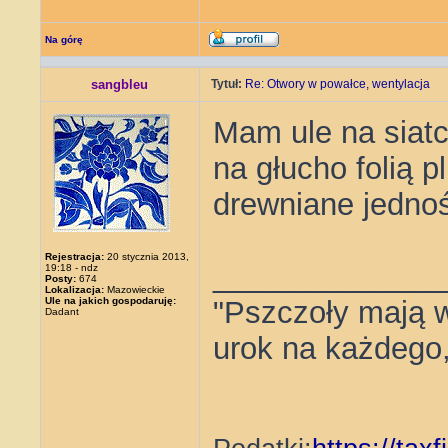
Na górę
sangbleu
Tytuł:
Re: Otwory w powałce, wentylacja
Mam ule na siat
na głucho folią p
drewniane jednoś
Rejestracja:
20 stycznia 2013,
_____________
19:18 - ndz
Posty:
674
Lokalizacja:
Mazowieckie
Ule na jakich gospodaruję:
"Pszczoły mają 
Dadant
urok na każdego, 