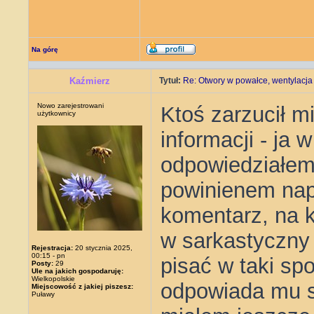
Na górę
Kaźmierz
Tytuł:
Re: Otwory w powałce, wentylacja
Nowo zarejestrowani
Ktoś zarzucił m
użytkownicy
informacji - ja 
odpowiedziałem,
powinienem nap
komentarz, na 
w sarkastyczny 
Rejestracja:
20 stycznia 2025,
00:15 - pn
pisać w taki spo
Posty:
29
Ule na jakich gospodaruję:
Wielkopolskie
odpowiada mu s
Miejscowość z jakiej piszesz:
Puławy