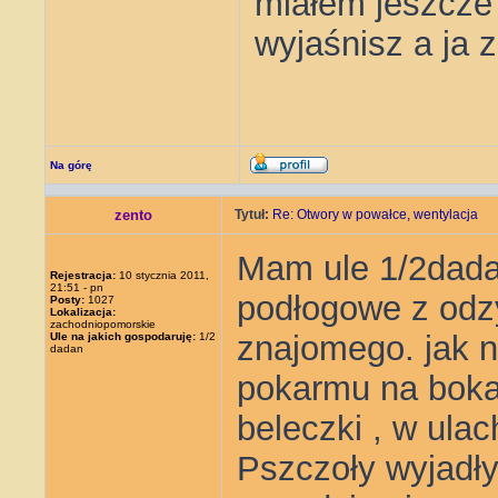
miałem jeszcze
wyjaśnisz a ja 
Na górę
zento
Tytuł:
Re: Otwory w powałce, wentylacja
Mam ule 1/2dadan
Rejestracja:
10 stycznia 2011,
21:51 - pn
podłogowe z odz
Posty:
1027
Lokalizacja:
zachodniopomorskie
znajomego. jak n
Ule na jakich gospodaruję:
1/2
dadan
pokarmu na bokac
beleczki , w ula
Pszczoły wyjadły