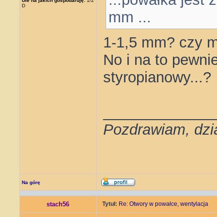
Ule na jakich gospodaruję:
1/2
D
mm ...
1-1,5 mm? czy m
No i na to pewnie
styropianowy...?
_____________
Pozdrawiam, dzi
Na górę
stach56
Tytuł:
Re: Otwory w powałce, wentylacja