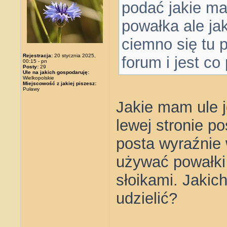
podać jakie ma
powałka ale ja
ciemno się tu 
Rejestracja:
20 stycznia 2025,
forum i jest co
00:15 - pn
Posty:
29
Ule na jakich gospodaruję:
Wielkopolskie
Miejscowość z jakiej piszesz:
Puławy
Jakie mam ule 
lewej stronie p
posta wyraźnie
używać powałki
słoikami. Jakic
udzielić?