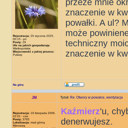
przeze mnie okr
znaczenie w kw
powałki. A ul? 
może powiniene
Rejestracja:
20 stycznia 2025,
00:15 - pn
techniczny moic
Posty:
29
Ule na jakich gospodaruję:
Wielkopolskie
znaczenie w kwe
Miejscowość z jakiej piszesz:
Puławy
Na górę
JM
Tytuł:
Re: Otwory w powałce, wentylacja
Kaźmierz
'u, chy
Rejestracja:
19 listopada 2009,
02:01 - czw
denerwujesz.
Posty:
3765
Lokalizacja:
mad górną
Mierzawą