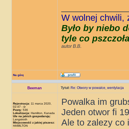
_____________
W wolnej chwili,
Było by niebo d
tyle co pszczoł
autor B.B.
Na górę
Beeman
Tytuł:
Re: Otwory w powałce, wentylacja
Powalka im grub
Rejestracja:
11 marca 2020,
02:47 - śr
Jeden otwor fi 
Posty:
536
Lokalizacja:
Hamilton, Kanada
Ule na jakich gospodaruję:
Ale to zalezy co i
Langstroth
Miejscowość z jakiej piszesz:
HAMILTON