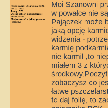
Moi Szanowni prz
Rejestracja:
26 grudnia 2021,
20:12 - ndz
w powałce nie są
Posty:
576
Ule na jakich gospodaruję:
wielkopolski
Pajączek może b
Miejscowość z jakiej piszesz:
Rzeszów
jaką opcję karmi
widzenia - potrz
karmię podkarmia
nie karmił ,to ni
miałem 3 z który
środkowy.Poczyta
zobaczysz co jes
łatwe pszczelarst
to daj folię, to 