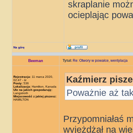
skraplanie moż
ocieplając powa
Na górę
Beeman
Tytuł:
Re: Otwory w powałce, wentylacja
Kaźmierz pisze
Rejestracja:
11 marca 2020,
02:47 - śr
Posty:
536
Lokalizacja:
Hamilton, Kanada
Poważnie aż tak
Ule na jakich gospodaruję:
Langstroth
Miejscowość z jakiej piszesz:
HAMILTON
Przypomniałaś mi
wyjeżdżał na wie