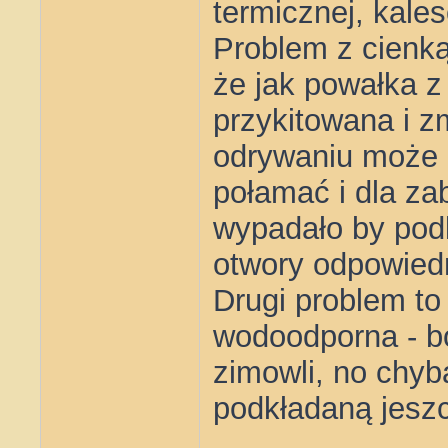
termicznej, kale
Problem z cienką
że jak powałka z 
przykitowana i z
odrywaniu może 
połamać i dla za
wypadało by podkł
otwory odpowiedn
Drugi problem to
wodoodporna - bo
zimowli, no chyb
podkładaną jesz