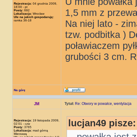
U mnie powałka j
Rejestracja:
04 grudnia 2009,
18:00 - pt
1,5 mm z przewa
Posty:
692
Lokalizacja:
Wrocław
Ule na jakich gospodaruję:
Na niej lato - zi
ramka 36-18
tzw. podbitka ) 
poławiaczem pyłk
grubości 3 cm. 
Na górę
JM
Tytuł:
Re: Otwory w powałce, wentylacja
lucjan49 pisze:
Rejestracja:
19 listopada 2009,
02:01 - czw
Posty:
3765
Lokalizacja:
mad górną
...powałka jest
Mierzawą