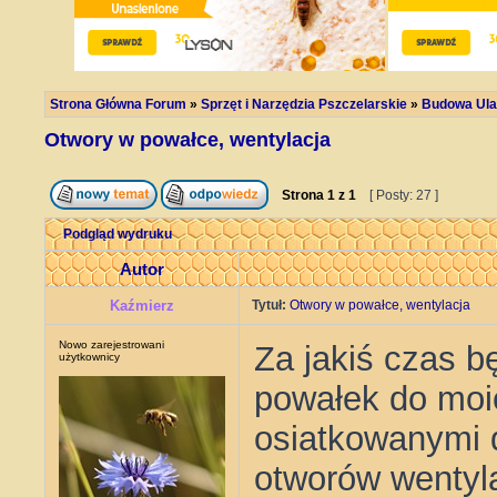
Strona Główna Forum
»
Sprzęt i Narzędzia Pszczelarskie
»
Budowa Ula 
Otwory w powałce, wentylacja
Strona
1
z
1
[ Posty: 27 ]
Podgląd wydruku
Autor
Kaźmierz
Tytuł:
Otwory w powałce, wentylacja
Nowo zarejestrowani
Za jakiś czas bę
użytkownicy
powałek do moic
osiatkowanymi 
otworów wentyl