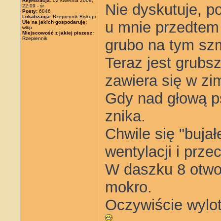
Rejestracja:
02 kwietnia 2008,
Nie dyskutuje, p
22:09 - śr
Posty:
6846
Lokalizacja:
Rzepiennik Biskupi
u mnie przedtem 
Ule na jakich gospodaruję:
wlkp
Miejscowość z jakiej piszesz:
Rzepiennik
grubo na tym sz
Teraz jest grubsz
zawiera się w zi
Gdy nad głową p
znika.
Chwile się "buja
wentylacji i prze
W daszku 8 otwo
mokro.
Oczywiście wylot