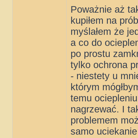
Poważnie aż ta
kupiłem na prób
myślałem że jed
a co do ocieple
po prostu zamkn
tylko ochrona p
- niestety u mn
którym mógłbym 
temu ociepleniu 
nagrzewać. I ta
problemem może 
samo uciekanie 