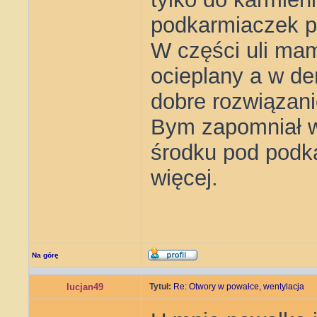
podkarmiaczek p
W części uli mam
ocieplany a w den
dobre rozwiązani
Bym zapomniał w
środku pod podka
więcej.
Na górę
lucjan49
Tytuł:
Re: Otwory w powałce, wentylacja