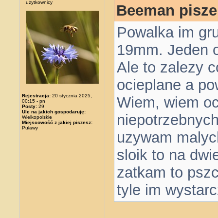
użytkownicy
Beeman pisze
Powalka im gru
19mm. Jeden o
Ale to zalezy co
ocieplane a po
Rejestracja:
20 stycznia 2025,
Wiem, wiem oci
00:15 - pn
Posty:
29
Ule na jakich gospodaruję:
niepotrzebnyc
Wielkopolskie
Miejscowość z jakiej piszesz:
Puławy
uzywam malych 
sloik to na dwi
zatkam to pszc
tyle im wystar