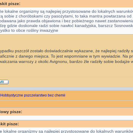
skit pisze:
 że lokalne organizmy są najlepiej przystosowane do lokalnych warunkó
zą sobie z choróbskami czy pasożytami, to taka mantra powtarzana od
odawana jako prawda objawiona i bez pobieżnego nawet zastanowienia.
dzę gdzie doskonale radzi sobie nawłoć kanadyjska, barszcz Sosnowsk
ystko to obce rośliny inwazyjne
ypadku pszczół zostało doświadczalnie wykazane, że najlepiej radziły s
aficznie z danego miejsca. To jest wspomniane w tym wywiadzie. Na p
walczania warrozy z okolic Avignonu, bardzo źle radziły sobie bodajże
 Hobbystyczne pszczelarstwo bez chemii
lowy pisze:
kit pisze:
że lokalne organizmy są najlepiej przystosowane do lokalnych warunków