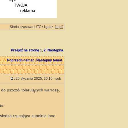
Strefa czasowa UTC+1godz. [
letni
]
Przejdź na stronę
1
,
2
Następna
Poprzedni temat
|
Następny temat
:
25 stycznia 2025, 20:10 - sob
do pszczół tolerujących warrozę,
ie.
 wiedza rzucająca zupełnie inne