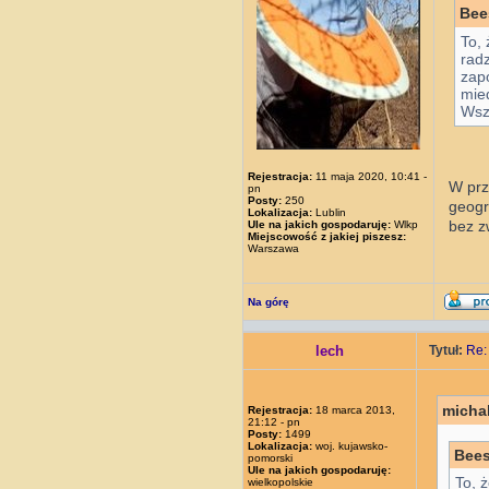
Bee
To,
rad
zap
mie
Wsz
Rejestracja:
11 maja 2020, 10:41 -
W prz
pn
Posty:
250
geogr
Lokalizacja:
Lublin
bez z
Ule na jakich gospodaruję:
Wlkp
Miejscowość z jakiej piszesz:
Warszawa
Na górę
lech
Tytuł:
Re:
micha
Rejestracja:
18 marca 2013,
21:12 - pn
Posty:
1499
Lokalizacja:
woj. kujawsko-
Bees
pomorski
Ule na jakich gospodaruję:
To, 
wielkopolskie