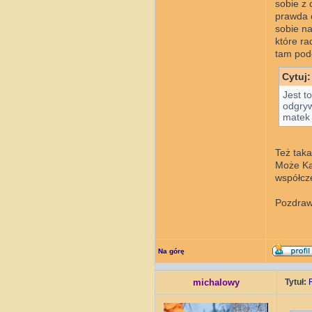
sobie z
prawda 
sobie na
które ra
tam podo
Cytuj:
Jest t
odgryw
matek 
Też taka
Może Kam
współcz
Pozdraw
Na górę
michalowy
Tytuł: