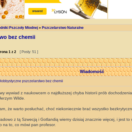
dniki Pszczoły Miodnej
»
Pszczelarstwo Naturalne
wo bez chemii
rona
1
z
2
[ Posty: 51 ]
Wiadomość
Hobbystyczne pszczelarstwo bez chemii
wy wywiad z naukowcem o najdłuższej chyba historii prób dochodzenia 
 Jerzym Wilde.
m, że warto posłuchać, choć niekoniecznie brać wszystko bezkrytyczn
ładowo z tą Szwecją i Gotlandią wiemy dzisiaj znacznie więcej, i jest to
ło na to, co mówi pan profesor.