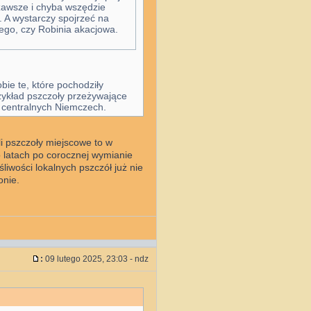
zawsze i chyba wszędzie
 A wystarczy spojrzeć na
ego, czy Robinia akacjowa.
bie te, które pochodziły
zykład pszczoły przeżywające
w centralnych Niemczech.
i pszczoły miejscowe to w
 latach po corocznej wymianie
liwości lokalnych pszczół już nie
onie.
:
09 lutego 2025, 23:03 - ndz