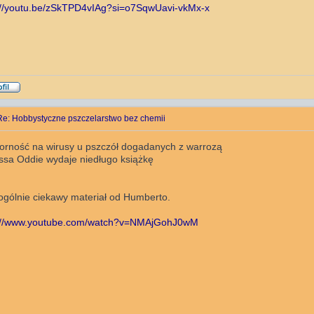
://youtu.be/zSkTPD4vIAg?si=o7SqwUavi-vkMx-x
Re: Hobbystyczne pszczelarstwo bez chemii
orność na wirusy u pszczół dogadanych z warrozą
issa Oddie wydaje niedługo książkę
 ogólnie ciekawy materiał od Humberto.
s://www.youtube.com/watch?v=NMAjGohJ0wM