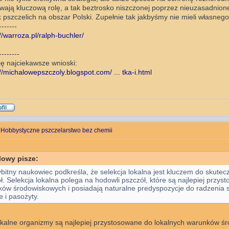
wają kluczową rolę, a tak beztrosko niszczonej poprzez nieuzasadnio
 pszczelich na obszar Polski. Zupełnie tak jakbyśmy nie mieli własnego 
-------
//warroza.pl/ralph-buchler/
--------
ję najciekawsze wnioski:
://michalowepszczoly.blogspot.com/ ... tka-i.html
 Hobbystyczne pszczelarstwo bez chemii
lowy pisze:
bitny naukowiec podkreśla, że selekcja lokalna jest kluczem do skut
ł. Selekcja lokalna polega na hodowli pszczół, które są najlepiej przy
ów środowiskowych i posiadają naturalne predyspozycje do radzenia s
e i pasożyty.
okalne organizmy są najlepiej przystosowane do lokalnych warunków śr