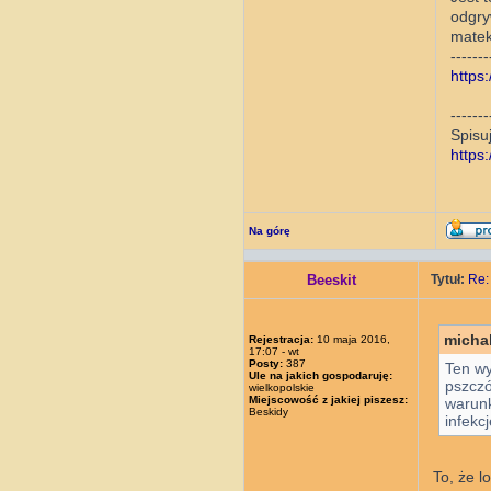
odgry
matek
-------
https:
-------
Spisu
https
Na górę
Beeskit
Tytuł:
Re:
micha
Rejestracja:
10 maja 2016,
17:07 - wt
Posty:
387
Ten wy
Ule na jakich gospodaruję:
pszczó
wielkopolskie
Miejscowość z jakiej piszesz:
warunk
Beskidy
infekcj
To, że l