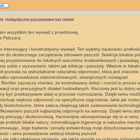
Re: Hobbystyczne pszczelarstwo bez chemii
am wszystkim ten wywiad z przedmową
a Pelczara:
-
o interesujący i konstruktywny wywiad. Ten wybitny naukowiec podkreśla
em do skutecznego zarządzania zdrowiem pszczół. Selekcja lokalna pol
piej przystosowane do lokalnych warunków środowiskowych i posiadają
nia sobie z wyzwaniami, takimi jak infekcje i pasożyty. Właśnie to loka
ół pozwala na wykształcanie naturalnej odporności, która jest znacznie 
adku wprowadzania niekontrolowanych, zewnętrznych rozwiązań.
 Büchler zaznacza również, że kontrolowany dobór i rozród to proces
wacji oraz precyzyjnych działań hodowlanych. Kluczowy jest tu dobry 
ny być przekazywane dalej w procesie rozmnażania. Dzięki temu możli
 cechuje większa odporność na specyficzne zagrożenia, takie jak rozto
y biotechniczne, które zaleca,obejmują także zastosowanie technologi
yfikowaniem pszczół najbardziej odpornych na warrozę. Dzięki temu jes
zą precyzją i skutecznością. Harmonijnie wkomponowuje się to w ramy 
je praktyki bliskie natury, minimalizujące ingerencję w naturalne mech
mowując, Jego badania i porady potwierdzają moje dotychczasowe spo
wość i sens prowadzenia selekcji lokalnej pszczół.
to nie tylko efektywna strategia, ale także sposób na ochronę różnorodno