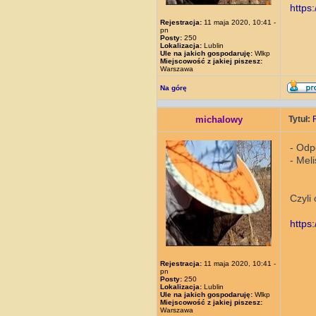
https
Rejestracja:
11 maja 2020, 10:41 -
pn
Posty:
250
Lokalizacja:
Lublin
Ule na jakich gospodaruję:
Wlkp
Miejscowość z jakiej piszesz:
Warszawa
Na górę
michalowy
Tytuł:
- Odp
- Mel
Czyli
http
Rejestracja:
11 maja 2020, 10:41 -
pn
Posty:
250
Lokalizacja:
Lublin
Ule na jakich gospodaruję:
Wlkp
Miejscowość z jakiej piszesz:
Warszawa