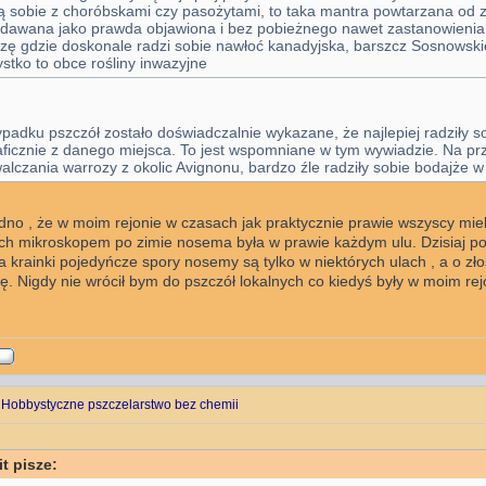
ą sobie z choróbskami czy pasożytami, to taka mantra powtarzana od 
dawana jako prawda objawiona i bez pobieżnego nawet zastanowienia.
zę gdzie doskonale radzi sobie nawłoć kanadyjska, barszcz Sosnowski
stko to obce rośliny inwazyjne
padku pszczół zostało doświadczalnie wykazane, że najlepiej radziły so
ficznie z danego miejsca. To jest wspomniane w tym wywiadzie. Na pr
alczania warrozy z okolic Avignonu, bardzo źle radziły sobie bodajże 
no , że w moim rejonie w czasach jak praktycznie prawie wszyscy miel
ch mikroskopem po zimie nosema była w prawie każdym ulu. Dzisiaj po
 krainki pojedyńcze spory nosemy są tylko w niektórych ulach , a o złoś
 Nigdy nie wrócił bym do pszczół lokalnych co kiedyś były w moim rej
 Hobbystyczne pszczelarstwo bez chemii
t pisze: