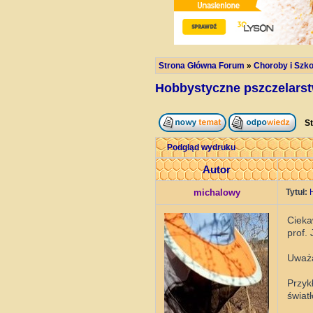
Strona Główna Forum
»
Choroby i Szko
Hobbystyczne pszczelarst
St
Podgląd wydruku
Autor
michalowy
Tytuł:
Cieka
prof.
Uważa
Przyk
świat