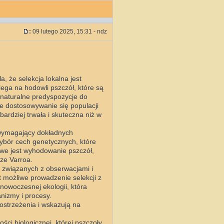
:
09 lutego 2025, 15:31 - ndz
, że selekcja lokalna jest
ega na hodowli pszczół, które są
 naturalne predyspozycje do
lne dostosowywanie się populacji
bardziej trwała i skuteczna niż w
 wymagający dokładnych
wybór cech genetycznych, które
we jest wyhodowanie pszczół,
cze Varroa.
i związanych z obserwacjami i
t możliwe prowadzenie selekcji z
nowoczesnej ekologii, która
anizmy i procesy.
strzeżenia i wskazują na
ści biologicznej, której pszczoły