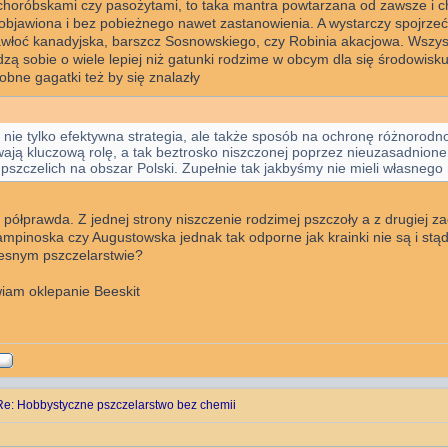
 choróbskami czy pasożytami, to taka mantra powtarzana od zawsze i
objawiona i bez pobieżnego nawet zastanowienia. A wystarczy spojrzeć
włoć kanadyjska, barszcz Sosnowskiego, czy Robinia akacjowa. Wszyst
dzą sobie o wiele lepiej niż gatunki rodzime w obcym dla się środowisku
bne gagatki też by się znalazły
o nie tylko efektywna strategia, ale także sposób na ochronę różnorodnoś
ają kluczową rolę, a tak beztrosko niszczonej poprzez nieuzasadnion
pszczelich na obszar Polski. Zupełnie tak jakbyśmy nie mieli własnego m
 półprawda. Z jednej strony niszczenie rodzimej pszczoły a z drugiej 
pinoska czy Augustowska jednak tak odporne jak krainki nie są i stąd
esnym pszczelarstwie?
iam oklepanie Beeskit
Re: Hobbystyczne pszczelarstwo bez chemii