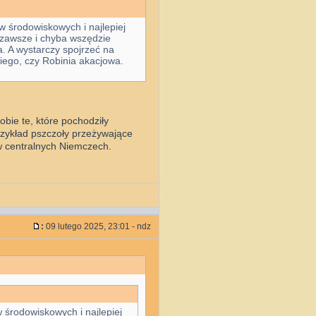
w środowiskowych i najlepiej
 zawsze i chyba wszędzie
 A wystarczy spojrzeć na
iego, czy Robinia akacjowa.
obie te, które pochodziły
rzykład pszczoły przeżywające
 w centralnych Niemczech.
:
09 lutego 2025, 23:01 - ndz
 środowiskowych i najlepiej