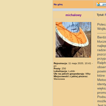
Na górę
michalowy
Tytuł:
Polec
Wojtk
-------
Bardz
klucz
najle
radze
pszcz
przyp
Ralph
Rejestracja:
11 maja 2020, 10:41 -
pn
obser
Posty:
250
powin
Lokalizacja:
Lublin
Ule na jakich gospodaruję:
Wlkp
które
Miejscowość z jakiej piszesz:
Warszawa
Metod
ident
więks
promu
Podsu
możli
Jest 