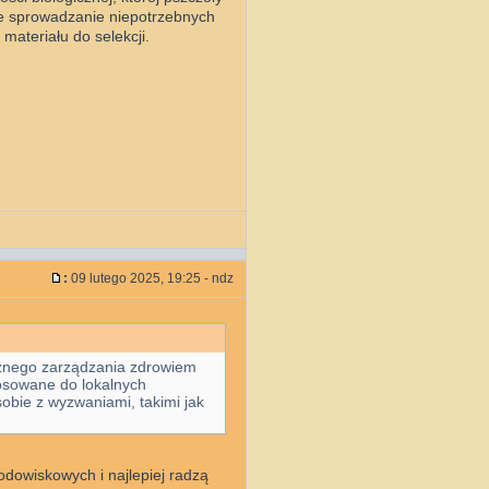
ne sprowadzanie niepotrzebnych
materiału do selekcji.
:
09 lutego 2025, 19:25 - ndz
ecznego zarządzania zdrowiem
stosowane do lokalnych
obie z wyzwaniami, takimi jak
odowiskowych i najlepiej radzą