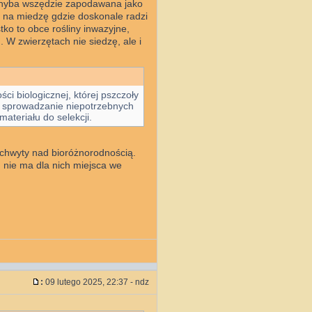
 chyba wszędzie zapodawana jako
 na miedzę gdzie doskonale radzi
ko to obce rośliny inwazyjne,
. W zwierzętach nie siedzę, ale i
ci biologicznej, której pszczoły
e sprowadzanie niepotrzebnych
ateriału do selekcji.
zachwyty nad bioróżnorodnością.
 nie ma dla nich miejsca we
:
09 lutego 2025, 22:37 - ndz