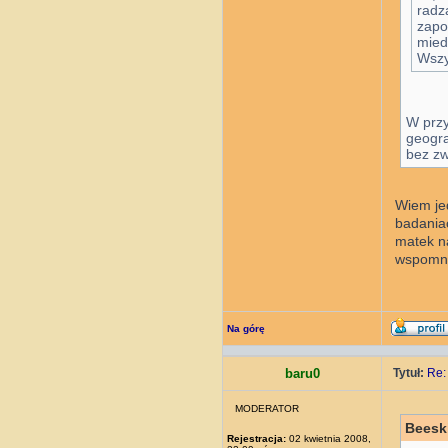
radz
zapo
mied
Wszy
W przy
geogra
bez zw
Wiem jed
badania
matek na
wspomnę.
Na górę
baru0
Tytuł:
Re:
MODERATOR
Beeski
Rejestracja:
02 kwietnia 2008,