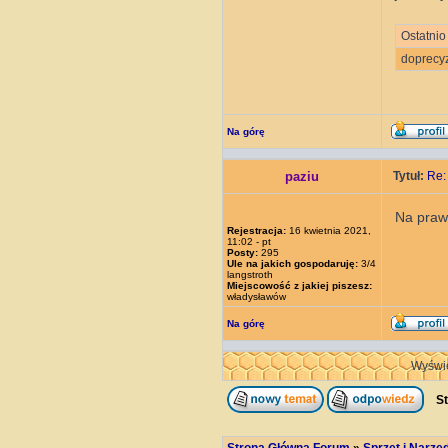
Ostatnio
doprecy
Na górę
paziu
Tytuł:
Re:
Na prawd
Rejestracja:
16 kwietnia 2021,
11:02 - pt
Posty:
295
Ule na jakich gospodaruję:
3/4
langstroth
Miejscowość z jakiej piszesz:
władysławów
Na górę
Wyświe
St