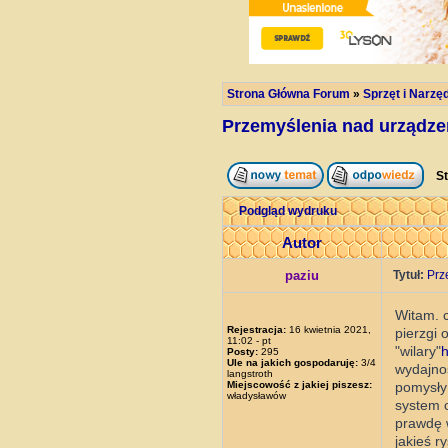
Strona Główna Forum
»
Sprzęt i Narzę
Przemyślenia nad urządze
St
Podgląd wydruku
Autor
paziu
Tytuł:
Prz
Witam. 
Rejestracja:
16 kwietnia 2021,
pierzgi 
11:02 - pt
"wilary"
h
Posty:
295
Ule na jakich gospodaruję:
3/4
wydajnoś
langstroth
Miejscowość z jakiej piszesz:
pomysły 
władysławów
system o
prawdę 
jakieś r