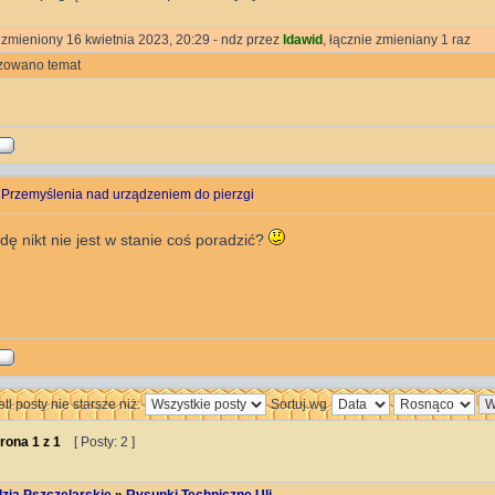
 zmieniony 16 kwietnia 2023, 20:29 - ndz przez
ldawid
, łącznie zmieniany 1 raz
zowano temat
 Przemyślenia nad urządzeniem do pierzgi
ę nikt nie jest w stanie coś poradzić?
tl posty nie starsze niż:
Sortuj wg
rona
1
z
1
[ Posty: 2 ]