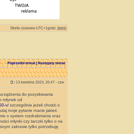
Strefa czasowa UTC+1godz. [
letni
]
Poprzedni temat
|
Następny temat
:
13 kwietnia 2023, 20:47 - czw
 urządzenia do pozyskiwania
to młynek od
60-v/
szczególnie jeżeli chodzi o
tutaj moje pytanie macie jakieś
wnie o system rozdrabniania oraz
ości młynki czy tarczki tylko o na
nym zakresie tylko potrzebuję