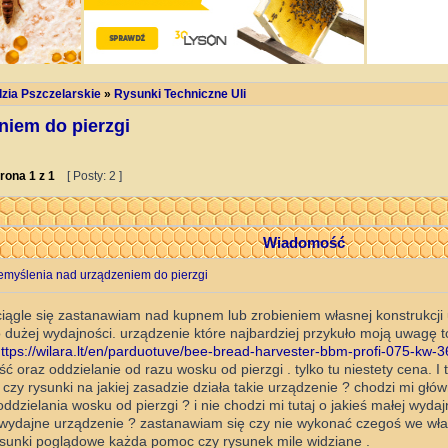
dzia Pszczelarskie
»
Rysunki Techniczne Uli
niem do pierzgi
rona
1
z
1
[ Posty: 2 ]
Wiadomość
emyślenia nad urządzeniem do pierzgi
ciągle się zastanawiam nad kupnem lub zrobieniem własnej konstrukcji
o dużej wydajności. urządzenie które najbardziej przykuło moją uwagę 
ttps://wilara.lt/en/parduotuve/bee-bread-harvester-bbm-profi-075-kw-3
ć oraz oddzielanie od razu wosku od pierzgi . tylko tu niestety cena. I 
czy rysunki na jakiej zasadzie działa takie urządzenie ? chodzi mi głó
ddzielania wosku od pierzgi ? i nie chodzi mi tutaj o jakieś małej wydajn
wydajne urządzenie ? zastanawiam się czy nie wykonać czegoś we włas
ysunki poglądowe każda pomoc czy rysunek mile widziane .