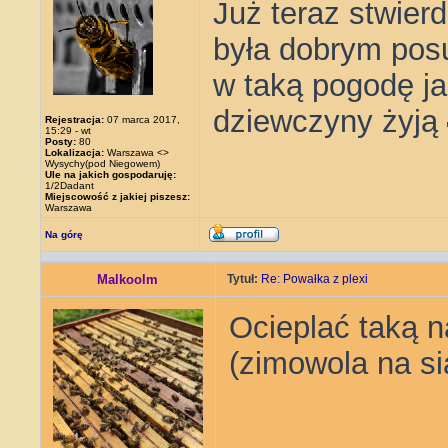
Już teraz stwier
była dobrym posu
w taką pogodę ja
dziewczyny żyją
Rejestracja:
07 marca 2017,
15:29 - wt
Posty:
80
Lokalizacja:
Warszawa <>
Wysychy(pod Niegowem)
Ule na jakich gospodaruję:
1/2Dadant
Miejscowość z jakiej piszesz:
Warszawa
Na górę
Malkoolm
Tytuł:
Re: Powałka z plexi
Ocieplać taką n
(zimowola na si