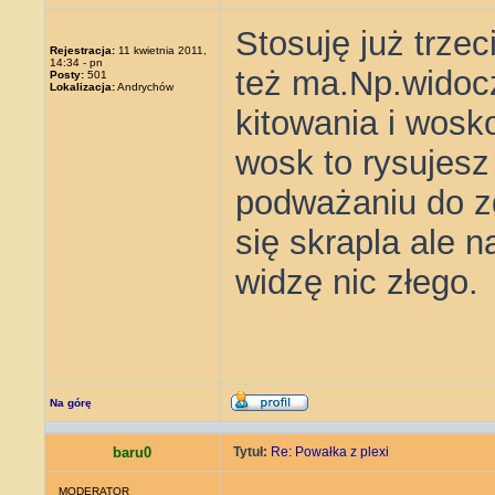
Stosuję już trze
Rejestracja:
11 kwietnia 2011,
14:34 - pn
też ma.Np.widoc
Posty:
501
Lokalizacja:
Andrychów
kitowania i wosk
wosk to rysujesz
podważaniu do 
się skrapla ale n
widzę nic złego.
Na górę
baru0
Tytuł:
Re: Powałka z plexi
MODERATOR