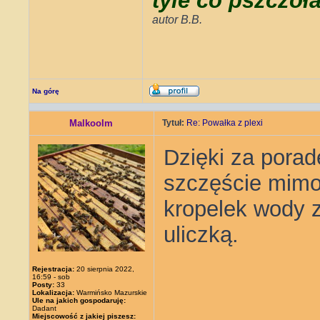
tyle co pszczoł
autor B.B.
Na górę
Malkoolm
Tytuł:
Re: Powałka z plexi
Dzięki za poradę
szczęście mimo 
kropelek wody z
uliczką.
Rejestracja:
20 sierpnia 2022,
16:59 - sob
Posty:
33
Lokalizacja:
Warmińsko Mazurskie
Ule na jakich gospodaruję:
Dadant
Miejscowość z jakiej piszesz: