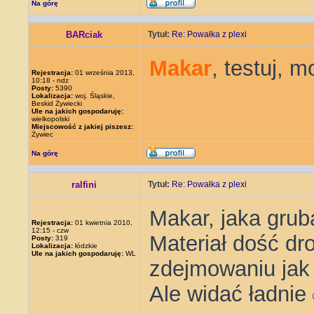
Na górę
BARciak
Tytuł:
Re: Powałka z plexi
Makar
, testuj, 
Rejestracja:
01 września 2013,
10:18 - ndz
Posty:
5390
Lokalizacja:
woj. Śląskie,
Beskid Żywiecki
Ule na jakich gospodaruję:
wielkopolski
Miejscowość z jakiej piszesz:
Żywiec
Na górę
ralfini
Tytuł:
Re: Powałka z plexi
Makar, jaka gruba
Rejestracja:
01 kwietnia 2010,
12:15 - czw
Materiał dość dr
Posty:
319
Lokalizacja:
łódzkie
Ule na jakich gospodaruję:
WL
zdejmowaniu jak p
Ale widać ładnie