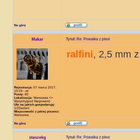
Na górę
Makar
Tytuł:
Re: Powałka z plexi
ralfini
, 2,5 mm z
Rejestracja:
07 marca 2017,
15:29 - wt
Posty:
80
Lokalizacja:
Warszawa <>
Wysychy(pod Niegowem)
Ule na jakich gospodaruję:
1/2Dadant
Miejscowość z jakiej piszesz:
Warszawa
Na górę
staszekg
Tytuł:
Re: Powałka z plexi