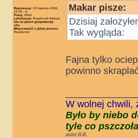
Makar pisze:
Rejestracja:
02 kwietnia 2008,
22:09 - śr
Posty:
6843
Dzisiaj założyłe
Lokalizacja:
Rzepiennik Biskupi
Ule na jakich gospodaruję:
wlkp
Miejscowość z jakiej piszesz:
Tak wygląda:
Rzepiennik
Fajna tylko ociep
powinno skraplać
_____________
W wolnej chwili,
Było by niebo d
tyle co pszczoł
autor B.B.