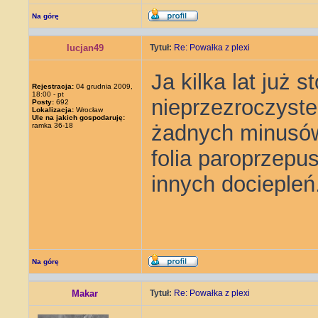
Na górę
lucjan49
Tytuł:
Re: Powałka z plexi
Ja kilka lat już 
Rejestracja:
04 grudnia 2009,
18:00 - pt
nieprzezroczyst
Posty:
692
Lokalizacja:
Wrocław
Ule na jakich gospodaruję:
żadnych minusów
ramka 36-18
folia paroprzepu
innych dociepleń
Na górę
Makar
Tytuł:
Re: Powałka z plexi