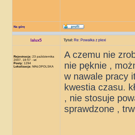
Na górę
lalux5
Tytuł:
Re: Powałka z plexi
A czemu nie zrobi
Rejestracja:
23 października
2007, 18:57 - wt
nie pęknie , moż
Posty:
1294
Lokalizacja:
MAŁOPOLSKA
w nawale pracy it
kwestia czasu. k
, nie stosuje powa
sprawdzone , trw