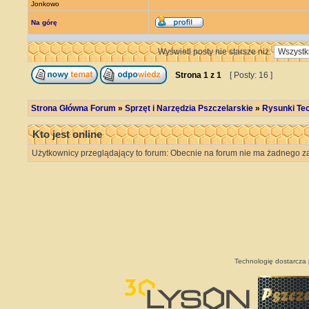
Jonkowo
Na górę
Wyświetl posty nie starsze niż:
Strona
1
z
1
[ Posty: 16 ]
Strona Główna Forum
»
Sprzęt i Narzędzia Pszczelarskie
»
Rysunki Tec
Kto jest online
Użytkownicy przeglądający to forum: Obecnie na forum nie ma żadnego z
Technologię dostarcza