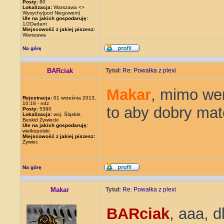
Posty:
80
Lokalizacja:
Warszawa <>
Wysychy(pod Niegowem)
Ule na jakich gospodaruję:
1/2Dadant
Miejscowość z jakiej piszesz:
Warszawa
Na górę
BARciak
Tytuł:
Re: Powałka z plexi
Makar
, mimo wen
Rejestracja:
01 września 2013,
10:18 - ndz
to aby dobry mat
Posty:
5390
Lokalizacja:
woj. Śląskie,
Beskid Żywiecki
Ule na jakich gospodaruję:
wielkopolski
Miejscowość z jakiej piszesz:
Żywiec
Na górę
Makar
Tytuł:
Re: Powałka z plexi
BARciak
, aaa, 