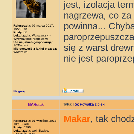
jest, izolacja te
nagrzewa, co za 
powinna... Chyba,
Rejestracja:
07 marca 2017,
15:29 - wt
Posty:
80
paroprzepuszczal
Lokalizacja:
Warszawa <>
Wysychy(pod Niegowem)
Ule na jakich gospodaruję:
się z warst drew
1/2Dadant
Miejscowość z jakiej piszesz:
Warszawa
nie jest paroprze
Na górę
BARciak
Tytuł:
Re: Powałka z plexi
Makar
, tak chod
Rejestracja:
01 września 2013,
10:18 - ndz
Posty:
5390
Lokalizacja:
woj. Śląskie,
Beskid Żywiecki