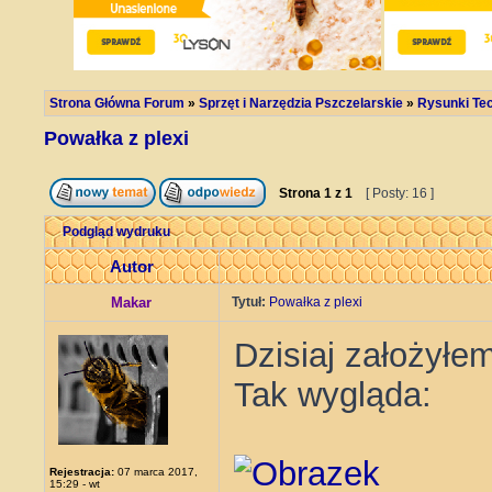
Strona Główna Forum
»
Sprzęt i Narzędzia Pszczelarskie
»
Rysunki Tec
Powałka z plexi
Strona
1
z
1
[ Posty: 16 ]
Podgląd wydruku
Autor
Makar
Tytuł:
Powałka z plexi
Dzisiaj założyłe
Tak wygląda:
Rejestracja:
07 marca 2017,
15:29 - wt