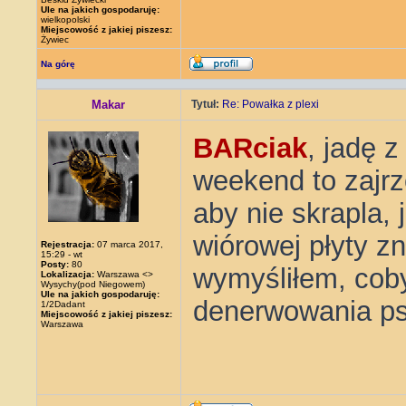
Ule na jakich gospodaruję:
wielkopolski
Miejscowość z jakiej piszesz:
Żywiec
Na górę
Makar
Tytuł:
Re: Powałka z plexi
BARciak
, jadę 
weekend to zajrz
aby nie skrapla, 
wiórowej płyty zn
Rejestracja:
07 marca 2017,
15:29 - wt
Posty:
80
wymyśliłem, cob
Lokalizacja:
Warszawa <>
Wysychy(pod Niegowem)
Ule na jakich gospodaruję:
denerwowania ps
1/2Dadant
Miejscowość z jakiej piszesz:
Warszawa