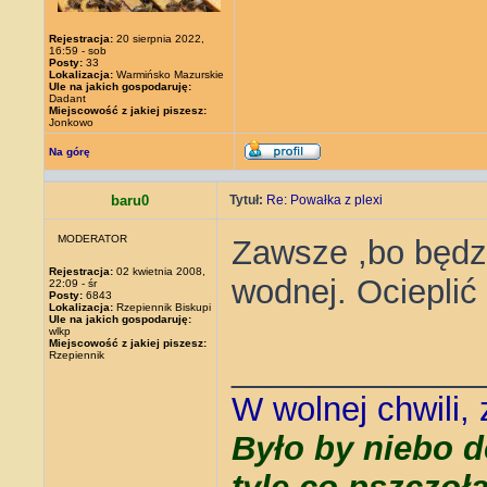
Rejestracja:
20 sierpnia 2022,
16:59 - sob
Posty:
33
Lokalizacja:
Warmińsko Mazurskie
Ule na jakich gospodaruję:
Dadant
Miejscowość z jakiej piszesz:
Jonkowo
Na górę
baru0
Tytuł:
Re: Powałka z plexi
MODERATOR
Zawsze ,bo będzi
Rejestracja:
02 kwietnia 2008,
wodnej. Ocieplić 
22:09 - śr
Posty:
6843
Lokalizacja:
Rzepiennik Biskupi
Ule na jakich gospodaruję:
wlkp
Miejscowość z jakiej piszesz:
Rzepiennik
_____________
W wolnej chwili,
Było by niebo d