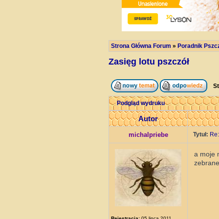
Strona Główna Forum
»
Poradnik Pszc
Zasięg lotu pszczół
St
Podgląd wydruku
Autor
michalpriebe
Tytuł:
Re:
a moje 
zebrane
Rejestracja:
05 lipca 2011,