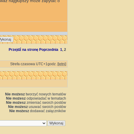
eważ najgłupszy może zapytać o
Przejdź na stronę
Poprzednia
1
,
2
Strefa czasowa UTC+1godz. [
letni
]
Nie możesz
tworzyć nowych tematów
Nie możesz
odpowiadać w tematach
Nie możesz
zmieniać swoich postów
Nie możesz
usuwać swoich postów
Nie możesz
dodawać załączników