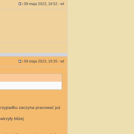
:
09 maja 2023, 18:52 - wt
:
09 maja 2023, 19:35 - wt
m przypadku zaczyna pracować już
trzyły bliżej.