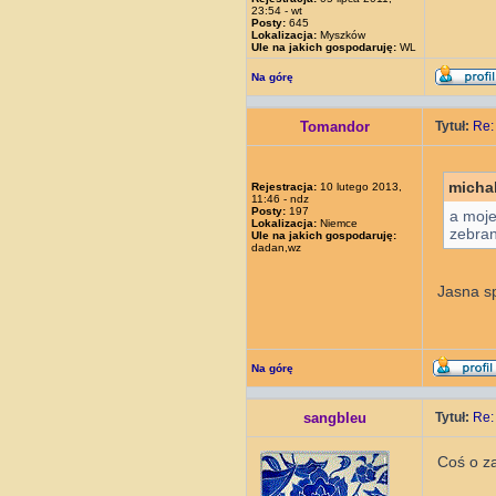
23:54 - wt
Posty:
645
Lokalizacja:
Myszków
Ule na jakich gospodaruję:
WL
Na górę
Tomandor
Tytuł:
Re:
michal
Rejestracja:
10 lutego 2013,
11:46 - ndz
Posty:
197
a moje
Lokalizacja:
Niemce
zebran
Ule na jakich gospodaruję:
dadan,wz
Jasna sp
Na górę
sangbleu
Tytuł:
Re:
Coś o za