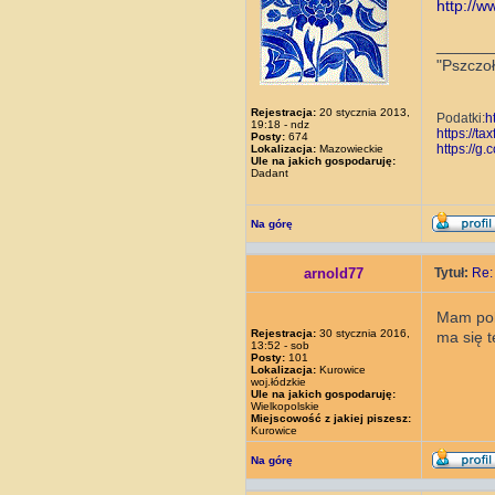
http://
______
"Pszczoł
Rejestracja:
20 stycznia 2013,
Podatki:
h
19:18 - ndz
https://ta
Posty:
674
https://
Lokalizacja:
Mazowieckie
Ule na jakich gospodaruję:
Dadant
Na górę
arnold77
Tytuł:
Re:
Mam pole
Rejestracja:
30 stycznia 2016,
ma się t
13:52 - sob
Posty:
101
Lokalizacja:
Kurowice
woj.łódzkie
Ule na jakich gospodaruję:
Wielkopolskie
Miejscowość z jakiej piszesz:
Kurowice
Na górę