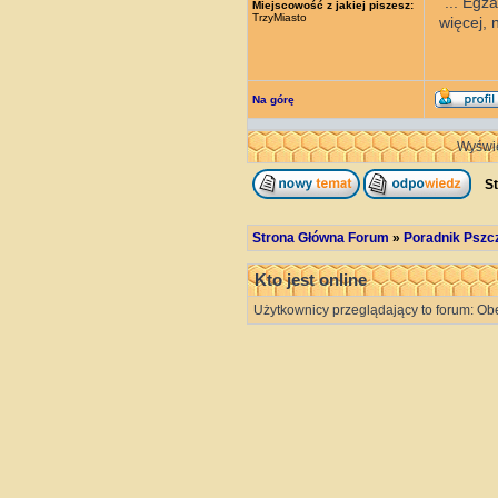
"... Eg
Miejscowość z jakiej piszesz:
TrzyMiasto
więcej, 
Na górę
Wyświe
St
Strona Główna Forum
»
Poradnik Pszc
Kto jest online
Użytkownicy przeglądający to forum: Ob