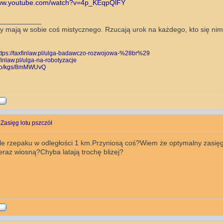
www.youtube.com/watch?v=4p_KEqpQlFY
___________
y mają w sobie coś mistycznego. Rzucają urok na każdego, kto się nimi 
ttps://taxfinlaw.pl/ulga-badawczo-rozwojowa-%28br%29
xfinlaw.pl/ulga-na-robotyzacje
g.co/kgs/8mMWUvQ
 Zasięg lotu pszczół
 rzepaku w odległości 1 km.Przyniosą coś?Wiem że optymalny zasięg l
eraz wiosną?Chyba latają trochę blizej?