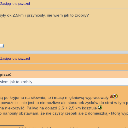
 Zasięg lotu pszczół
yły ok 2,5km i przyniosły, nie wiem jak to zrobiły?
 Zasięg lotu pszczół
pisze:
 wiem jak to zrobiły
.ją po kryjomu na siłownię, to i masę mięśniową wypracowały
 poważnie - nie jest to niemożliwe ale stosunek zysków do strat w ty
a niekorzyść. Paliwo na dojazd 2,5 + 2,5 km kosztuje
o nanosiły obstawiam, że nie czysty rzepak ale z domieszką - którą wypa
___________