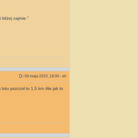
bliżej zajmie."
:
09 maja 2023, 18:00 - wt
otu pszczoł to 1,5 km.Ale jak to