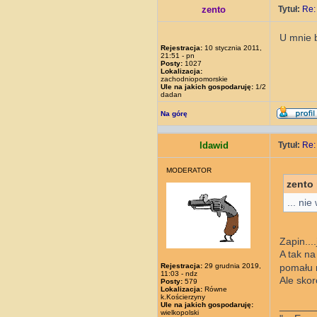
zento
Tytuł:
Re:
U mnie b
Rejestracja:
10 stycznia 2011,
21:51 - pn
Posty:
1027
Lokalizacja:
zachodniopomorskie
Ule na jakich gospodaruję:
1/2
dadan
Na górę
ldawid
Tytuł:
Re:
MODERATOR
zento 
... nie
Zapin...
A tak na
Rejestracja:
29 grudnia 2019,
pomału n
11:03 - ndz
Ale skor
Posty:
579
Lokalizacja:
Równe
k.Kościerzyny
______
Ule na jakich gospodaruję:
wielkopolski