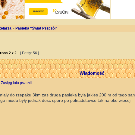
zelarza
»
Pasieka "Świat Pszczół"
rona
2
z
2
[ Posty: 56 ]
Wiadomość
 Zasięg lotu pszczół
miały do rzepaku 3km zas druga pasieka była jakies 200 m od tego sam
go miodu były jednak dosc spore po połnadstawce tak na oko wiecej