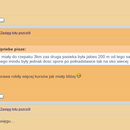
 Zasięg lotu pszczół
priebe pisze:
 miały do rzepaku 3km zas druga pasieka była jakies 200 m od tego sa
ego miodu były jednak dosc spore po połnadstawce tak na oko wiecej
rawa robiły więcej kursów jak miały bliżej
 Zasięg lotu pszczół
sięgu...