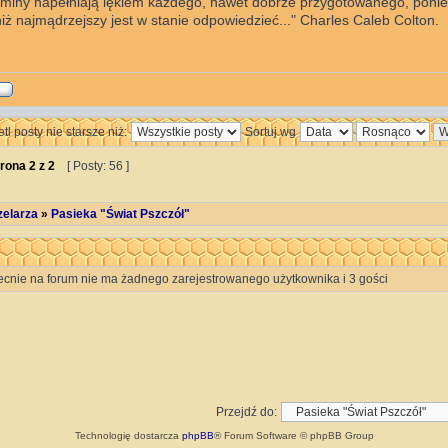
zaminy napełniają lękiem każdego, nawet dobrze przygotowanego, poni
niż najmądrzejszy jest w stanie odpowiedzieć..." Charles Caleb Colton.
tl posty nie starsze niż:
Sortuj wg
rona
2
z
2
[ Posty: 56 ]
zelarza
»
Pasieka "Świat Pszczół"
ecnie na forum nie ma żadnego zarejestrowanego użytkownika i 3 gości
Przejdź do:
Technologię dostarcza
phpBB
® Forum Software © phpBB Group