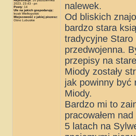
Rejestracja:
16 października
nalewek.
2023, 23:43 - pn
Posty:
14
Ule na jakich gospodaruję:
Od bliskich znaj
lezak Wielkopolski
Miejscowość z jakiej piszesz:
Ośno Lubuskie
bardzo stara ksi
tradycyjne Staro
przedwojenna. By
przepisy na star
Miody zostały str
jak powinny być 
Miody.
Bardzo mi to zain
pracowałem nad 
5 latach na Syl