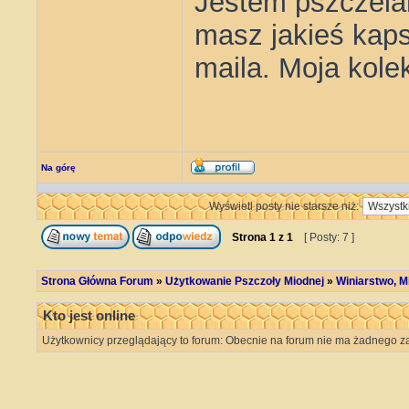
Jestem pszczelar
masz jakieś kaps
maila. Moja kole
Na górę
Wyświetl posty nie starsze niż:
Strona
1
z
1
[ Posty: 7 ]
Strona Główna Forum
»
Użytkowanie Pszczoły Miodnej
»
Winiarstwo, Mi
Kto jest online
Użytkownicy przeglądający to forum: Obecnie na forum nie ma żadnego za