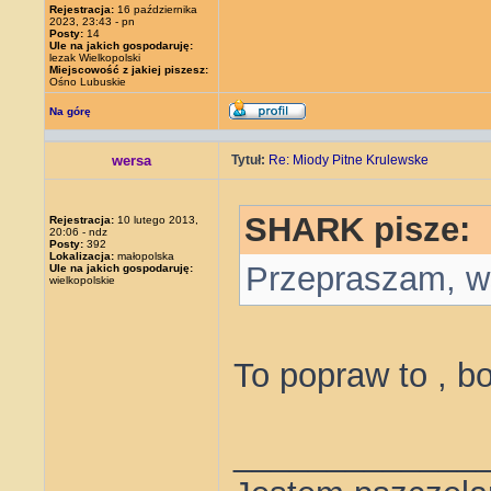
Rejestracja:
16 października
2023, 23:43 - pn
Posty:
14
Ule na jakich gospodaruję:
lezak Wielkopolski
Miejscowość z jakiej piszesz:
Ośno Lubuskie
Na górę
wersa
Tytuł:
Re: Miody Pitne Krulewske
SHARK pisze:
Rejestracja:
10 lutego 2013,
20:06 - ndz
Posty:
392
Lokalizacja:
małopolska
Przepraszam, w
Ule na jakich gospodaruję:
wielkopolskie
To popraw to , b
_____________