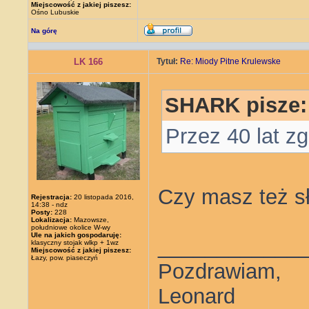
Miejscowość z jakiej piszesz:
Ośno Lubuskie
Na górę
LK 166
Tytuł:
Re: Miody Pitne Krulewske
SHARK pisze:
Przez 40 lat z
Czy masz też sło
Rejestracja:
20 listopada 2016,
14:38 - ndz
Posty:
228
Lokalizacja:
Mazowsze,
południowe okolice W-wy
Ule na jakich gospodaruję:
____________
klasyczny stojak wlkp + 1wz
Miejscowość z jakiej piszesz:
Łazy, pow. piaseczyń
Pozdrawiam,
Leonard