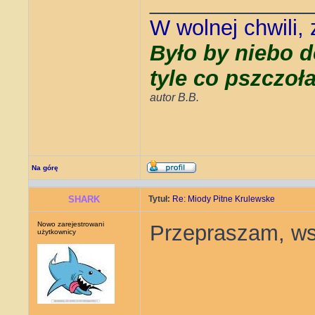
_____________
W wolnej chwili,
Było by niebo d
tyle co pszczoł
autor B.B.
Na górę
SHARK
Tytuł:
Re: Miody Pitne Krulewske
Nowo zarejestrowani
Przepraszam, ws
użytkownicy