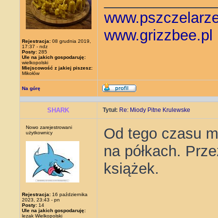
_____________
www.pszczelarze
www.grizzbee.pl
Rejestracja:
08 grudnia 2019,
17:37 - ndz
Posty:
285
Ule na jakich gospodaruję:
wielkopolski
Miejscowość z jakiej piszesz:
Mikołów
Na górę
SHARK
Tytuł:
Re: Miody Pitne Krulewske
Nowo zarejestrowani
Od tego czasu mi
użytkownicy
na półkach. Prz
książek.
Rejestracja:
16 października
2023, 23:43 - pn
Posty:
14
Ule na jakich gospodaruję:
lezak Wielkopolski