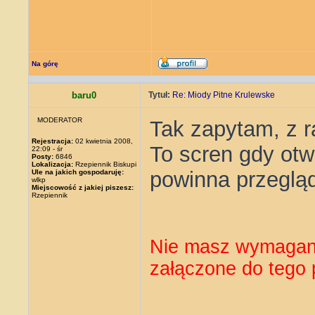
Na górę
baru0
Tytuł:
Re: Miody Pitne Krulewske
MODERATOR
Tak zapytam, z ra
Rejestracja:
02 kwietnia 2008,
To scren gdy otw
22:09 - śr
Posty:
6846
Lokalizacja:
Rzepiennik Biskupi
powinna przegląd
Ule na jakich gospodaruję:
wlkp
Miejscowość z jakiej piszesz:
Rzepiennik
Nie masz wymagany
załączone do tego 