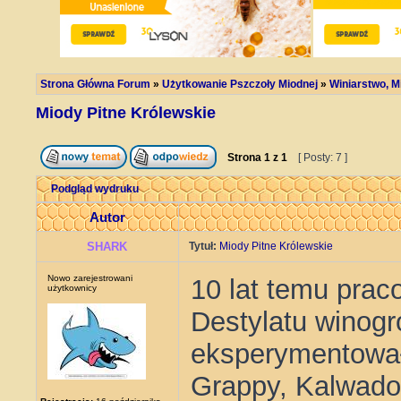
Strona Główna Forum
»
Użytkowanie Pszczoły Miodnej
»
Winiarstwo, Mi
Miody Pitne Królewskie
Strona
1
z
1
[ Posty: 7 ]
Podgląd wydruku
Autor
SHARK
Tytuł:
Miody Pitne Królewskie
Nowo zarejestrowani
10 lat temu pra
użytkownicy
Destylatu winogr
eksperymentowa
Grappy, Kalwado