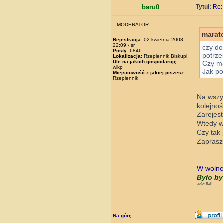
baru0
Tytuł:
Re:
MODERATOR
marat
Rejestracja:
02 kwietnia 2008,
22:09 - śr
czy do
Posty:
6846
potrze
Lokalizacja:
Rzepiennik Biskupi
Ule na jakich gospodaruję:
Czy ma
wlkp
Jak po
Miejscowość z jakiej piszesz:
Rzepiennik
Na wszys
kolejnoś
Zarejest
Wtedy wi
Czy tak 
Zapras
______
W wolnej
Było by
autor B.B.
Na górę