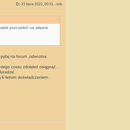
:
23 lipca 2022, 00:31 - sob
matek pszczelich na własne
 pytaj na forum ,odwrotna
mtego czasu zdołałeś osiągnąć .
doradzić .
ej 6-letnim doświadczeniem .