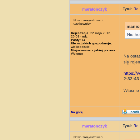
maratonczyk
Tytuł:
Re:
Nowo zarejestrowani
użytkownicy
manio
Rejestracja:
22 maja 2016,
Nie ho
20:08 - ndz
Posty:
14
Ule na jakich gospodaruję:
wielkopolskie
Miejscowość z jakiej piszesz:
Wołomin
Na ostat
się roj
https:/
2:32:43
Właśnie
Na górę
maratonczyk
Tytuł:
Re:
Nowo zarejestrowani