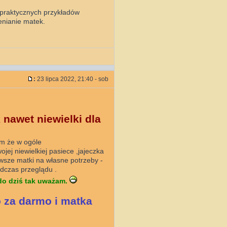
 praktycznych przykładów
ienianie matek.
:
23 lipca 2022, 21:40 - sob
nawet niewielki dla
ym że w ogóle
ej niewielkiej pasiece ,jajeczka
awsze matki na własne potrzeby -
dczas przeglądu .
do dziś tak uważam.
o za darmo i matka