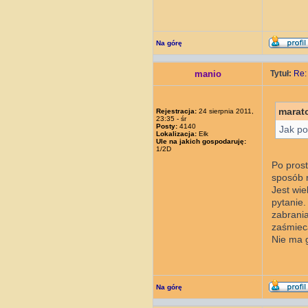
Na górę
manio
Tytuł:
Re:
marat
Rejestracja:
24 sierpnia 2011,
23:35 - śr
Posty:
4140
Jak po
Lokalizacja:
Ełk
Ule na jakich gospodaruję:
1/2D
Po prost
sposób 
Jest wie
pytanie.
zabrania
zaśmiec
Nie ma g
Na górę