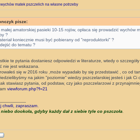
 wychów matek pszczelich na własne potrzeby
onczyk pisze:
 małej amatorskiej pasieki 10-15 rojów, opłaca się prowadzić wychów 
by ?
teriał koniecznie musi być pobierany od "reproduktorki" ?
dejść do tematu ?
tkie te pytania dostaniesz odpowiedzi w literaturze, wtedy o szczegóły
ć nie jest wskazana.
rowałeś się w 2016 roku ,może wypadało by się przedstawić , co od ta
edzielibyśmy na jakim "poziomie" wiedzy pszczelarskiej jesteś i jak Ci 
jak stawiasz pytania, od podstaw, czy jako pszczelarzowi z przynajmni
zam
viewforum.php?f=21
___________
 chwili, zapraszam.
 niebo dookoła, gdyby każdy dał z siebie tyle co pszczoła
.