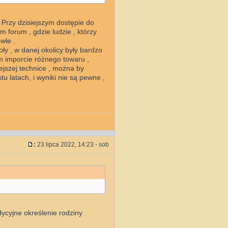
 Przy dzisiejszym dostępie do
m forum , gdzie ludzie , którzy
wle .
oły , w danej okolicy były bardzo
im imporcie różnego towaru ,
ejszej technice , można by
u latach, i wyniki nie są pewne ,
:
23 lipca 2022, 14:23 - sob
dycyjne określenie rodziny