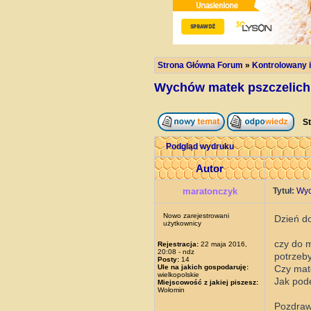
Strona Główna Forum
»
Kontrolowany i
Wychów matek pszczelich
St
Podgląd wydruku
Autor
maratonczyk
Tytuł:
Wyc
Nowo zarejestrowani
Dzień do
użytkownicy
czy do m
Rejestracja:
22 maja 2016,
20:08 - ndz
potrzeb
Posty:
14
Ule na jakich gospodaruję:
Czy mate
wielkopolskie
Jak pod
Miejscowość z jakiej piszesz:
Wołomin
Pozdra