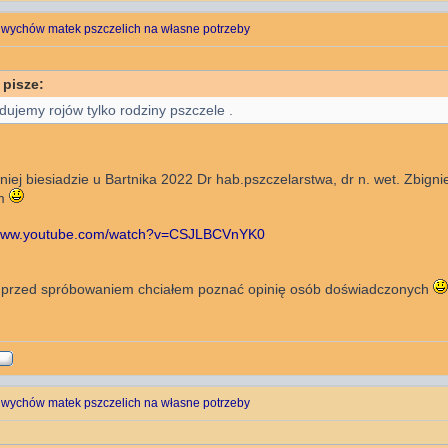
 wychów matek pszczelich na własne potrzeby
 pisze:
dujemy rojów tylko rodziny pszczele .
niej biesiadzie u Bartnika 2022 Dr hab.pszczelarstwa, dr n. wet. Zbign
em
/www.youtube.com/watch?v=CSJLBCVnYK0
 przed spróbowaniem chciałem poznać opinię osób doświadczonych
 wychów matek pszczelich na własne potrzeby