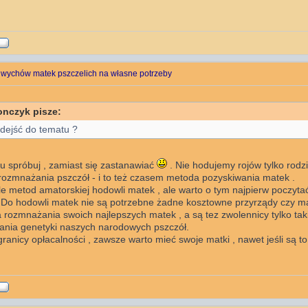
 wychów matek pszczelich na własne potrzeby
onczyk pisze:
dejść do tematu ?
u spróbuj , zamiast się zastanawiać
. Nie hodujemy rojów tylko rodzi
rozmnażania pszczół - i to też czasem metoda pozyskiwania matek .
le metod amatorskiej hodowli matek , ale warto o tym najpierw poczyta
 Do hodowli matek nie są potrzebne żadne kosztowne przyrządy czy mat
 rozmnażania swoich najlepszych matek , a są tez zwolennicy tylko taki
ania genetyki naszych narodowych pszczół.
ranicy opłacalności , zawsze warto mieć swoje matki , nawet jeśli są to