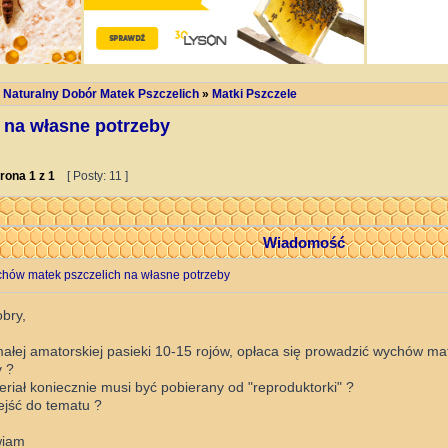
 Naturalny Dobór Matek Pszczelich
»
Matki Pszczele
 na własne potrzeby
rona
1
z
1
[ Posty: 11 ]
Wiadomość
hów matek pszczelich na własne potrzeby
bry,
ałej amatorskiej pasieki 10-15 rojów, opłaca się prowadzić wychów ma
y ?
riał koniecznie musi być pobierany od "reproduktorki" ?
ejść do tematu ?
wiam