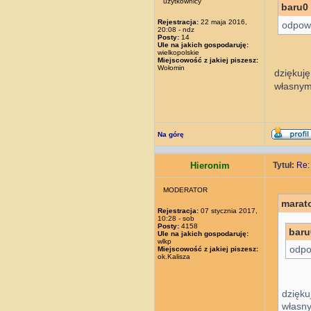
użytkownicy
baru0 
Rejestracja:
22 maja 2016,
odpowi
20:08 - ndz
Posty:
14
Ule na jakich gospodaruję:
wielkopolskie
Miejscowość z jakiej piszesz:
Wołomin
dziękuję
własnym
Na górę
Hieronim
Tytuł:
Re:
MODERATOR
marat
Rejestracja:
07 stycznia 2017,
10:28 - sob
Posty:
4158
baru
Ule na jakich gospodaruję:
wlkp
odpo
Miejscowość z jakiej piszesz:
ok.Kalisza
dzięku
własn