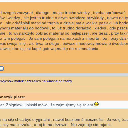
 czegoś zaczynał , dlatego , mając trochę wiedzy , trzeba spróbować .
ów i wiedzy , nie jest to trudne o czym świadczą przykłady , nawet na ty
 , nie odróżniali matki od trutnia a dzisiaj mają wielkie pasieki lub hodo
boru materiału do hodowli , to już trudno doradzić , kiedyś , gdy pszcz
e , to wystarczyło pobrać materiał od najlepszej , ale teraz , przy tak
a tym polegać . Ja sam polegam na matkach z importu , bo , przy dzisi
ć swoją linię , ale trwa to długo , poważni hodowcy mówią o dwudziest
łatwiej i taniej jest kupić gotową matkę do rozmnażania.
 Wychów matek pszczelich na własne potrzeby
onczyk pisze:
wet. Zbigniew Lipiński mówił, że zajmujemy się rojem
y na siłę chcą być oryginalni , nawet kosztem śmieszności . Ja wolę tra
j czy macierzaka , a rój to na drzewie . Nie zajmuję się rojami .