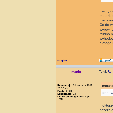
Każdy od
materiał
niedawno
Co do wy
wyrównan
trudno n
wyhodowa
dlatego 
Na górę
manio
Tytuł:
Re:
marat
Rejestracja:
24 sierpnia 2011,
23:35 - śr
Posty:
4140
dr n. 
Lokalizacja:
Ełk
Ule na jakich gospodaruję:
1/2D
niektórz
pszczele