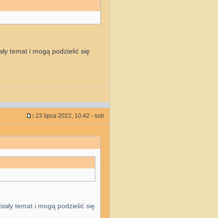
ały temat i mogą podzielić się
:
23 lipca 2022, 10:42 - sob
biały temat i mogą podzielić się