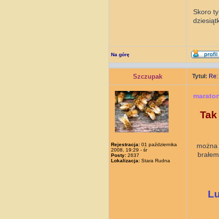
Skoro t
dziesiąt
Na górę
Szczupak
Tytuł:
Re:
marato
Tak
Rejestracja:
01 października
można 
2008, 19:29 - śr
brałem
Posty:
2637
Lokalizacja:
Stara Rudna
Lu