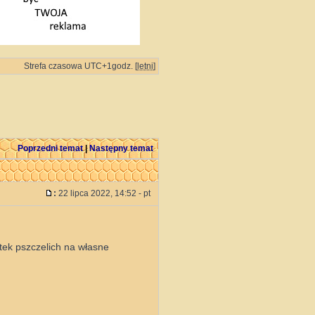
Strefa czasowa UTC+1godz. [
letni
]
Poprzedni temat
|
Następny temat
:
22 lipca 2022, 14:52 - pt
tek pszczelich na własne