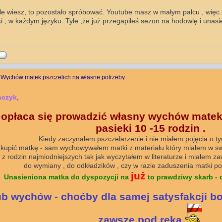
yle wiesz, to pozostało spróbować. Youtube masz w małym palcu , więc
ki , w każdym języku. Tyle ,że już przegapiłeś sezon na hodowlę i unas
 Wychów matek pszczelich na własne potrzeby
nczyk
,
 opłaca się prowadzić własny wychów matek 
pasieki 10 -15 rodzin .
Kiedy zaczynałem pszczelarzenie i nie miałem pojęcia o t
kupić matkę - sam wychowywałem matki z materiału który miałem w swoj
 z rodzin najmiodniejszych tak jak wyczytałem w literaturze i miałem z
do wymiany , do odkładzików , czy w razie zaduszenia matki po
już
Unasieniona matka do dyspozycji na
to prawdziwy skarb - 
b wychów - choćby dla samej satysfakcji b
zawsze pod ręką