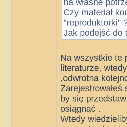
na własne potrz
Czy materiał ko
"reproduktorki" 
Jak podejść do 
Na wszystkie te 
literaturze, wted
,odwrotna kolejn
Zarejestrowałeś
by się przedstaw
osiągnąć .
Wtedy wiedzielib