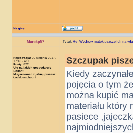
Na górę
Marekp57
Tytuł:
Re: Wychów matek pszczelich na wła
Szczupak pisze
Rejestracja:
20 sierpnia 2017,
17:40 - ndz
Posty:
822
Ule na jakich gospodaruję:
Kiedy zaczynałe
Dadant
Miejscowość z jakiej piszesz:
Łódzki-wschodni
pojęcia o tym ż
można kupić ma
materiału który 
pasiece ,jajeczk
najmiodniejszych