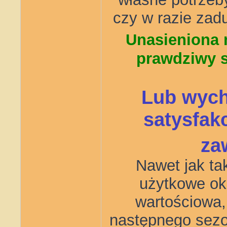
czy w razie zad
Unasieniona 
prawdziwy s
Lub wych
satysfak
za
Nawet jak ta
użytkowe ok
wartościowa,
następnego sez