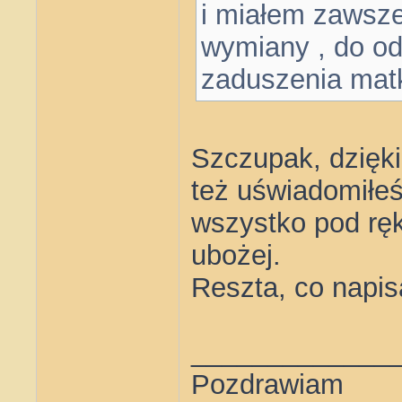
i miałem zawsze
wymiany , do od
zaduszenia matk
Szczupak, dzięki
też uświadomiłeś
wszystko pod ręką
ubożej.
Reszta, co napisa
_____________
Pozdrawiam