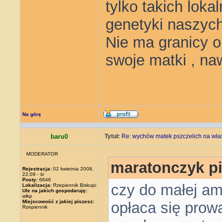
tylko takich loka
genetyki naszyc
Nie ma granicy o
swoje matki , naw
Na górę
baru0
Tytuł:
Re: wychów matek pszczelich na wła
MODERATOR
maratonczyk pi
Rejestracja:
02 kwietnia 2008,
22:09 - śr
Posty:
6846
czy do małej ama
Lokalizacja:
Rzepiennik Biskupi
Ule na jakich gospodaruję:
wlkp
Miejscowość z jakiej piszesz:
opłaca się prow
Rzepiennik