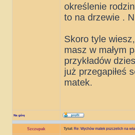
określenie rodzin
to na drzewie . N
Skoro tyle wiesz
masz w małym pa
przykładów dzies
już przegapiłeś 
matek.
Na górę
Szczupak
Tytuł:
Re: Wychów matek pszczelich na wła