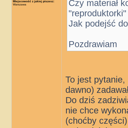
Czy materiał k
Miejscowość z jakiej piszesz:
Warszawa
"reproduktorki"
Jak podejść do
Pozdrawiam
To jest pytanie, 
dawno) zadawa
Do dziś zadziwi
nie chce wykon
(choćby części)