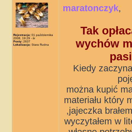
maratonczyk
,
Tak opłac
Rejestracja:
01 października
2008, 19:29 - śr
wychów ma
Posty:
2637
Lokalizacja:
Stara Rudna
pasi
Kiedy zaczyna
poj
można kupić ma
materiału który 
,jajeczka brałem
wyczytałem w lit
własne potrzeby