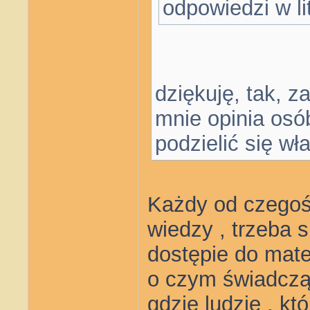
odpowiedzi w li
dziękuję, tak, z
mnie opinia osó
podzielić się w
Każdy od czegoś 
wiedzy , trzeba 
dostępie do mater
o czym świadczą 
gdzie ludzie , kt