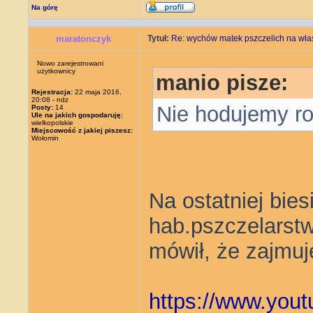
Na górę
maratonczyk
Tytuł:
Re: wychów matek pszczelich na wła
Nowo zarejestrowani
użytkownicy
manio pisze:
Rejestracja:
22 maja 2016,
20:08 - ndz
Nie hodujemy ro
Posty:
14
Ule na jakich gospodaruję:
wielkopolskie
Miejscowość z jakiej piszesz:
Wołomin
Na ostatniej bies
hab.pszczelarstwa
mówił, że zajmu
https://www.yo