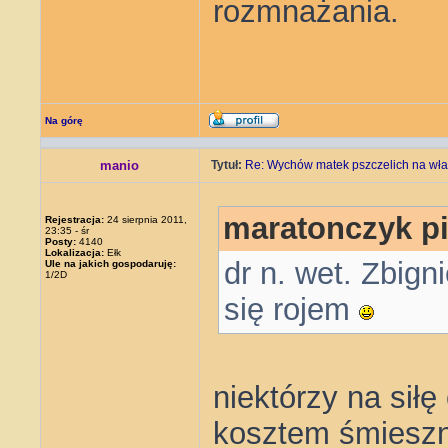
rozmnażania.
Na górę
manio
Tytuł:
Re: Wychów matek pszczelich na wła
maratonczyk pi
Rejestracja:
24 sierpnia 2011,
23:35 - śr
Posty:
4140
Lokalizacja:
Ełk
dr n. wet. Zbign
Ule na jakich gospodaruję:
1/2D
się rojem
niektórzy na siłę
kosztem śmieszno