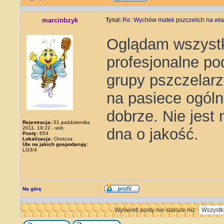
marcinbzyk
Tytuł:
Re: Wychów matek pszczelich na wła
Oglądam wszystk
profesjonalne pod
grupy pszczelar
na pasiece ogóln
dobrze. Nie jest
Rejestracja:
01 października
2011, 19:22 - sob
dna o jakość.
Posty:
654
Lokalizacja:
Chotcza
Ule na jakich gospodaruję:
LG3/4
Na górę
Wyświetl posty nie starsze niż: