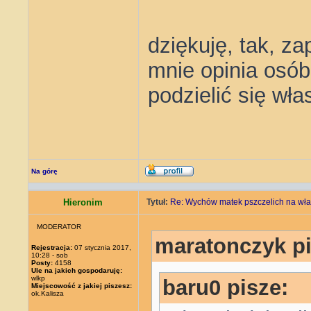
dziękuję, tak, za
mnie opinia osób
podzielić się wł
Na górę
Hieronim
Tytuł:
Re: Wychów matek pszczelich na wła
MODERATOR
maratonczyk pi
Rejestracja:
07 stycznia 2017,
10:28 - sob
Posty:
4158
Ule na jakich gospodaruję:
wlkp
baru0 pisze:
Miejscowość z jakiej piszesz:
ok.Kalisza