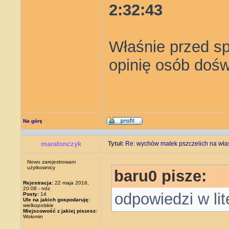
2:32:43
Właśnie przed s
opinię osób doś
Na górę
maratonczyk
Tytuł:
Re: wychów matek pszczelich na wła
Nowo zarejestrowani
użytkownicy
baru0 pisze:
Rejestracja:
22 maja 2016,
20:08 - ndz
odpowiedzi w lit
Posty:
14
Ule na jakich gospodaruję:
wielkopolskie
Miejscowość z jakiej piszesz:
Wołomin