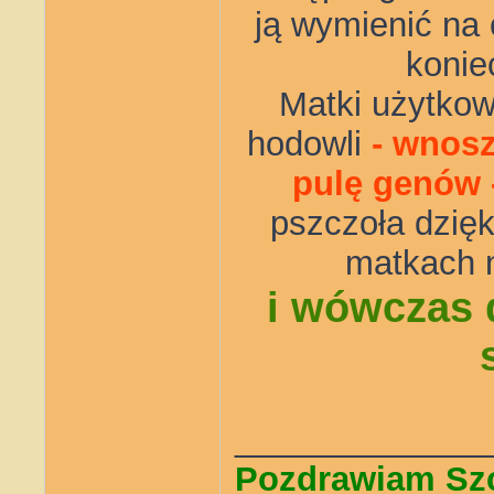
ją wymienić na 
konie
Matki użytkow
hodowli
- wnosz
pulę genów 
pszczoła dzięk
matkach 
i wówczas 
_____________
Pozdrawiam Sz