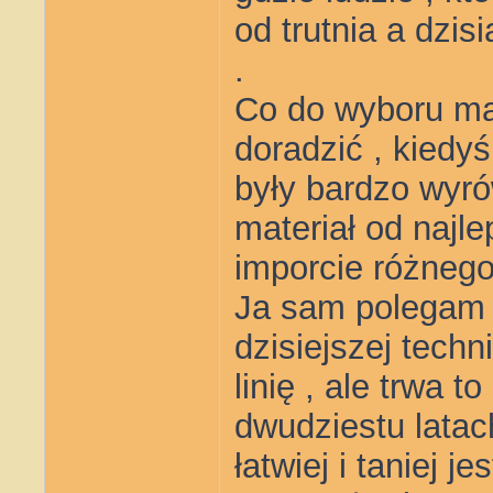
od trutnia a dzis
.
Co do wyboru mat
doradzić , kiedyś
były bardzo wyró
materiał od najle
imporcie różnego
Ja sam polegam n
dzisiejszej tech
linię , ale trwa 
dwudziestu latach
łatwiej i taniej 