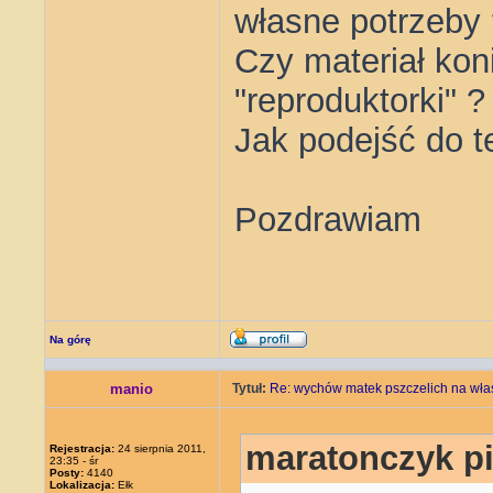
własne potrzeby
Czy materiał kon
"reproduktorki" ?
Jak podejść do 
Pozdrawiam
Na górę
manio
Tytuł:
Re: wychów matek pszczelich na wła
maratonczyk pi
Rejestracja:
24 sierpnia 2011,
23:35 - śr
Posty:
4140
Lokalizacja:
Ełk