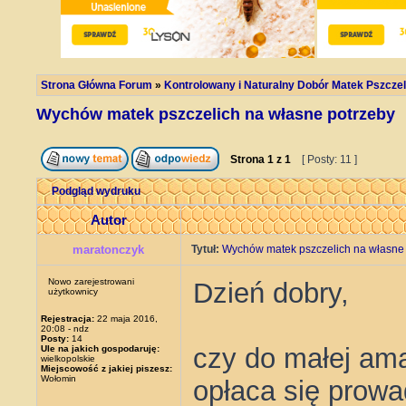
Strona Główna Forum
»
Kontrolowany i Naturalny Dobór Matek Pszczel
Wychów matek pszczelich na własne potrzeby
Strona
1
z
1
[ Posty: 11 ]
Podgląd wydruku
Autor
maratonczyk
Tytuł:
Wychów matek pszczelich na własne
Nowo zarejestrowani
Dzień dobry,
użytkownicy
Rejestracja:
22 maja 2016,
20:08 - ndz
Posty:
14
czy do małej ama
Ule na jakich gospodaruję:
wielkopolskie
Miejscowość z jakiej piszesz:
Wołomin
opłaca się prow