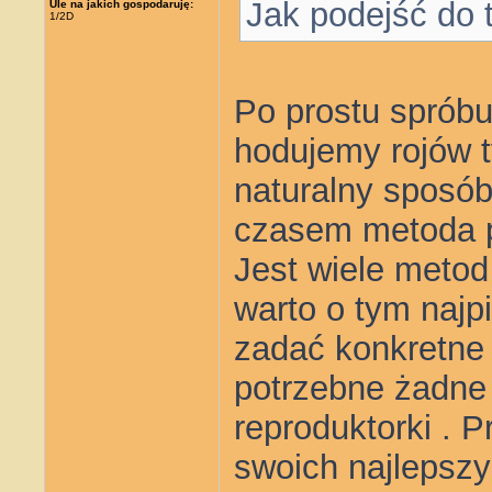
Jak podejść do 
Ule na jakich gospodaruję:
1/2D
Po prostu spróbu
hodujemy rojów ty
naturalny sposób
czasem metoda p
Jest wiele metod
warto o tym najp
zadać konkretne 
potrzebne żadne
reproduktorki . 
swoich najlepszy