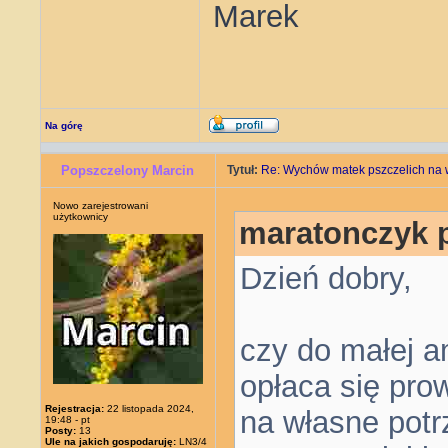
Marek
Na górę
Popszczelony Marcin
Tytuł:
Re: Wychów matek pszczelich na 
Nowo zarejestrowani
użytkownicy
maratonczyk p
Dzień dobry,
czy do małej am
opłaca się pr
Rejestracja:
22 listopada 2024,
na własne potr
19:48 - pt
Posty:
13
Ule na jakich gospodaruję:
LN3/4