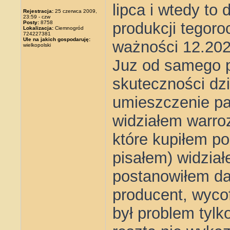
lipca i wtedy to
Rejestracja:
25 czerwca 2009,
23:59 - czw
Posty:
8758
produkcji tegoro
Lokalizacja:
Ciemnogród
724227381
Ule na jakich gospodaruję:
ważności 12.202
wielkopolski
Juz od samego p
skuteczności dzi
umieszczenie pa
widziałem warroz
które kupiłem po
pisałem) widzia
postanowiłem da
producent, wyco
był problem tylk