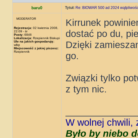
baru0
Tytuł:
Re: BIOWAR 500 ad 2024 wątpliwości
MODERATOR
Kirrunek powinie
Rejestracja:
02 kwietnia 2008,
dostać po du, pie
22:09 - śr
Posty:
6846
Lokalizacja:
Rzepiennik Biskupi
Dzięki zamieszan
Ule na jakich gospodaruję:
wlkp
Miejscowość z jakiej piszesz:
Rzepiennik
go.
Związki tylko pot
z tym nic.
_____________
W wolnej chwili,
Było by niebo d