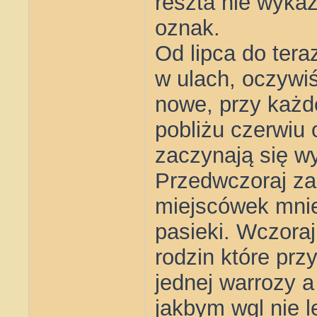
reszta nie wyka
oznak.
Od lipca do tera
w ulach, oczywi
nowe, przy każd
pobliżu czerwiu 
zaczynają się w
Przedwczoraj za
miejscówek mnie
pasieki. Wczoraj
rodzin które prz
jednej warrozy a 
jakbym wgl nie l