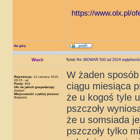
https://www.olx.pl/o
Na górę
Wiech
Tytuł:
Re: BIOWAR 500 ad 2024 wątpliwości
W żaden sposób m
Rejestracja:
14 czerwca 2016,
08:15 - wt
ciągu miesiąca p
Posty:
904
Ule na jakich gospodaruję:
dadant
że u kogoś tyle 
Miejscowość z jakiej piszesz:
Białystok
pszczoły wyniosą
że u somsiada je
pszczoły tylko m