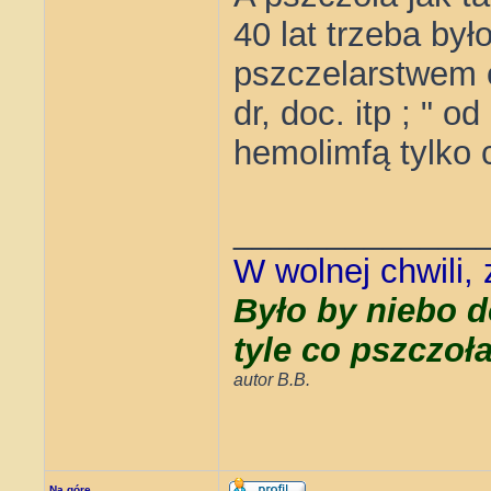
40 lat trzeba był
pszczelarstwem o
dr, doc. itp ; " 
hemolimfą tylko 
_____________
W wolnej chwili,
Było by niebo d
tyle co pszczoł
autor B.B.
Na górę