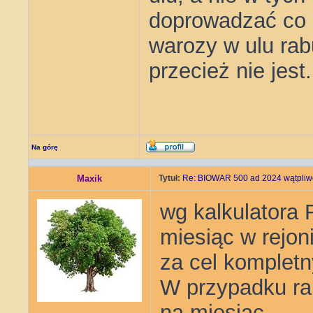
doprowadzać co 
warozy w ulu rab
przecież nie jest.
Na górę
Maxik
Tytuł:
Re: BIOWAR 500 ad 2024 wątpliwo
wg kalkulatora 
miesiąc w rejoni
za cel kompletn
W przypadku ra
na miesiąc.