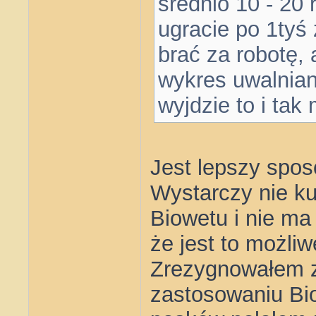
średnio 10 - 20 
ugracie po 1tyś 
brać za robotę, 
wykres uwalniani
wyjdzie to i ta
Jest lepszy spos
Wystarczy nie k
Biowetu i nie m
że jest to możliw
Zrezygnowałem z 
zastosowaniu Bi