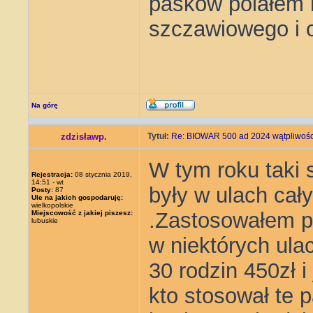
pasków polałem 
szczawiowego i o
Na górę
zdzisławp.
Tytuł:
Re: BIOWAR 500 ad 2024 wątpliwości
W tym roku taki
Rejestracja:
08 stycznia 2019,
14:51 - wt
były w ulach cał
Posty:
87
Ule na jakich gospodaruję:
wielkopolskie
.Zastosowałem pr
Miejscowość z jakiej piszesz:
lubuskie
w niektórych ula
30 rodzin 450zł i
kto stosował te p