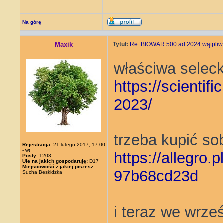
Na górę
Maxik
Tytuł:
Re: BIOWAR 500 ad 2024 wątpliwo
właściwa seleck
https://scientif
2023/
trzeba kupić so
Rejestracja:
21 lutego 2017, 17:00
- wt
https://allegro.p
Posty:
1203
Ule na jakich gospodaruję:
D17
Miejscowość z jakiej piszesz:
97b68cd23d
Sucha Beskidzka
i teraz we wrze