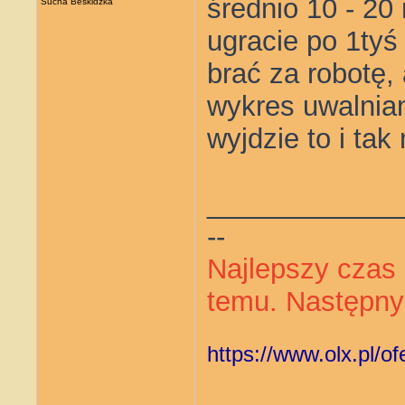
średnio 10 - 20
Sucha Beskidzka
ugracie po 1tyś
brać za robotę, 
wykres uwalnian
wyjdzie to i t
____________
--
Najlepszy czas 
temu. Następny 
https://www.olx.pl/o