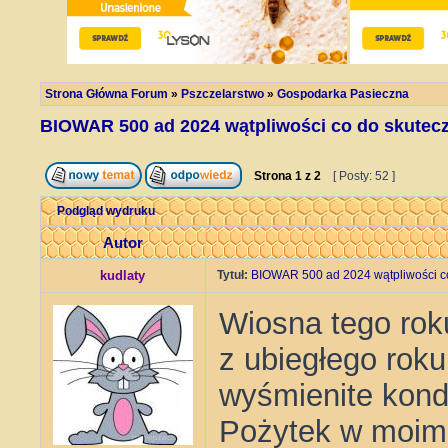
Strona Główna Forum
»
Pszczelarstwo
»
Gospodarka Pasieczna
BIOWAR 500 ad 2024 wątpliwości co do skutecz
Strona
1
z
2
[ Posty: 52 ]
Podgląd wydruku
Autor
kudlaty
Tytuł:
BIOWAR 500 ad 2024 wątpliwości co
Wiosna tego rok
z ubiegłego rok
wyśmienite kondy
Pożytek w moim 