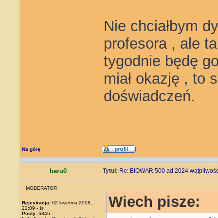
Nie chciałbym d
profesora , ale 
tygodnie będę go
miał okazję , to
doświadczeń.
Na górę
baru0
Tytuł:
Re: BIOWAR 500 ad 2024 wątpliwości
MODERATOR
Wiech pisze:
Rejestracja:
02 kwietnia 2008,
22:09 - śr
Posty:
6846