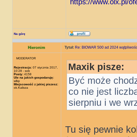
https://www.olx.pl/o
Na górę
Hieronim
Tytuł:
Re: BIOWAR 500 ad 2024 wątpliwości
MODERATOR
Maxik pisze:
Rejestracja:
07 stycznia 2017,
10:28 - sob
Posty:
4158
Być może chodzi
Ule na jakich gospodaruję:
wlkp
Miejscowość z jakiej piszesz:
ok.Kalisza
co nie jest licz
sierpniu i we wr
Tu się pewnie kol