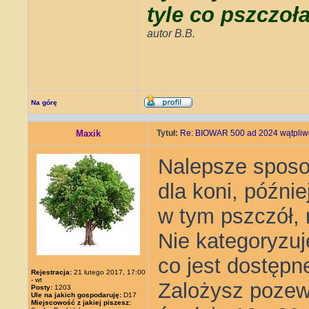
tyle co pszczoł
autor B.B.
Na górę
Maxik
Tytuł:
Re: BIOWAR 500 ad 2024 wątpliwo
Nalepsze sposob
dla koni, późni
w tym pszczół, 
Nie kategoryzuj
co jest dostępne
Rejestracja:
21 lutego 2017, 17:00
- wt
Zalożysz pozew
Posty:
1203
Ule na jakich gospodaruję:
D17
Miejscowość z jakiej piszesz: