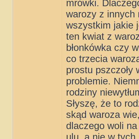
mrówki. Dlaczego
warozy z innych 
wszystkim jakie 
ten kwiat z waroz
błonkówka czy w 
co trzecia waroza
prostu pszczoły 
problemie. Niemn
rodziny niewytłu
Słyszę, że to rodz
skąd waroza wie, 
dlaczego woli na 
ulu, a nie w tyc