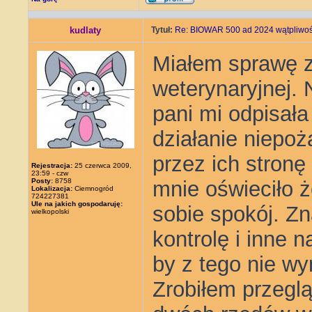
kudlaty
Tytuł:
Re: BIOWAR 500 ad 2024 wątpliwośc
Miałem sprawę z
weterynaryjnej. 
pani mi odpisała
działanie niepoż
przez ich stronę
Rejestracja:
25 czerwca 2009,
23:59 - czw
Posty:
8758
mnie oświeciło 
Lokalizacja:
Ciemnogród
724227381
Ule na jakich gospodaruję:
sobie spokój. Zn
wielkopolski
kontrolę i inne n
by z tego nie w
Zrobiłem przeglą