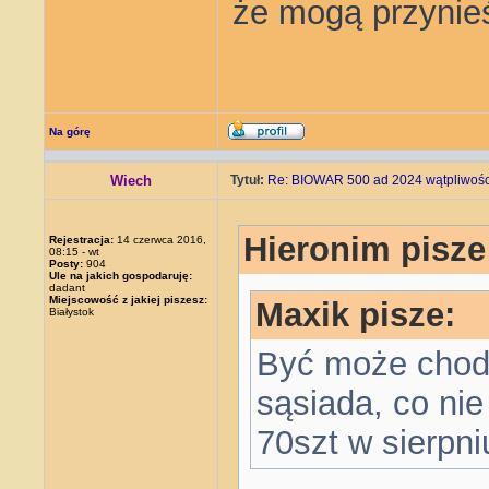
że mogą przynieś
Na górę
Wiech
Tytuł:
Re: BIOWAR 500 ad 2024 wątpliwości
Hieronim pisze
Rejestracja:
14 czerwca 2016,
08:15 - wt
Posty:
904
Ule na jakich gospodaruję:
dadant
Miejscowość z jakiej piszesz:
Maxik pisze:
Białystok
Być może chodz
sąsiada, co nie 
70szt w sierpni