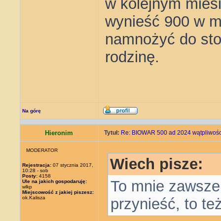
w kolejnym mies
wynieść 900 w mi
namnożyć do stop
rodzinę.
Na górę
Hieronim
Tytuł:
Re: BIOWAR 500 ad 2024 wątpliwości
MODERATOR
Wiech pisze:
Rejestracja:
07 stycznia 2017,
10:28 - sob
Posty:
4158
To mnie zawsze
Ule na jakich gospodaruję:
wlkp
Miejscowość z jakiej piszesz:
ok.Kalisza
przynieść, to t