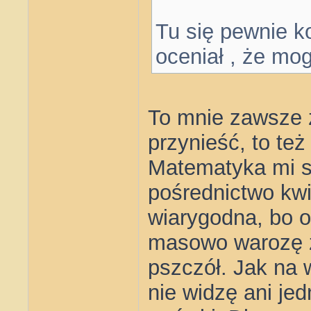
Tu się pewnie ko
oceniał , że mog
To mnie zawsze 
przynieść, to też
Matematyka mi si
pośrednictwo kwi
wiarygodna, bo 
masowo warozę z
pszczół. Jak na 
nie widzę ani jed