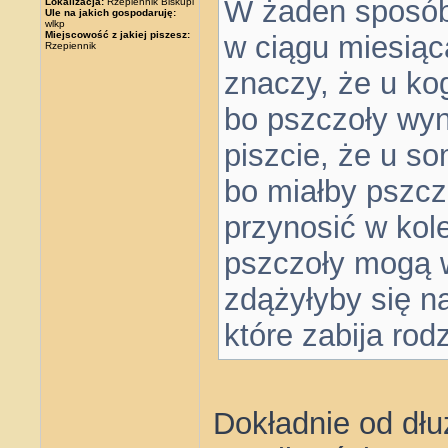
W żaden sposób m
Lokalizacja:
Rzepiennik Biskupi
Ule na jakich gospodaruję:
wlkp
Miejscowość z jakiej piszesz:
w ciągu miesiąc
Rzepiennik
znaczy, że u ko
bo pszczoły wyn
piszcie, że u s
bo miałby pszcz
przynosić w kol
pszczoły mogą w
zdążyłyby się n
które zabija rod
Dokładnie od dł