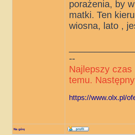
porażenia, by 
matki. Ten kier
wiosna, lato , j
____________
--
Najlepszy czas 
temu. Następny 
https://www.olx.pl/o
Na górę