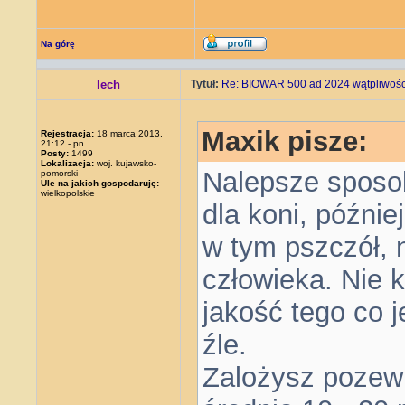
Na górę
lech
Tytuł:
Re: BIOWAR 500 ad 2024 wątpliwości
Maxik pisze:
Rejestracja:
18 marca 2013,
21:12 - pn
Posty:
1499
Lokalizacja:
woj. kujawsko-
Nalepsze sposob
pomorski
Ule na jakich gospodaruję:
wielkopolskie
dla koni, późnie
w tym pszczół, 
człowieka. Nie k
jakość tego co j
źle.
Zalożysz pozew 