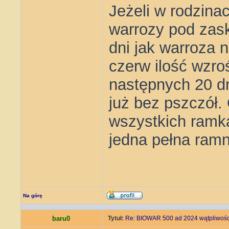
Jeżeli w rodzinac
warrozy pod zask
dni jak warroza 
czerw ilość wzro
następnych 20 dn
już bez pszczół.
wszystkich ramka
jedna pełna ram
Na górę
baru0
Tytuł:
Re: BIOWAR 500 ad 2024 wątpliwości