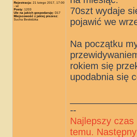
Rejestracja:
21 lutego 2017, 17:00
- wt
70szt wydaje si
Posty:
1203
Ule na jakich gospodaruję:
D17
Miejscowość z jakiej piszesz:
pojawić we wrze
Sucha Beskidzka
Na początku myś
przewidywanie
rokiem się prze
upodabnia się co
____________
--
Najlepszy czas 
temu. Następny 