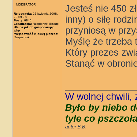
MODERATOR
Jesteś nie 450 zł 
Rejestracja:
02 kwietnia 2008,
inny) o siłę rodz
22:09 - śr
Posty:
6846
Lokalizacja:
Rzepiennik Biskupi
przyniosą w przy
Ule na jakich gospodaruję:
wlkp
Miejscowość z jakiej piszesz:
Rzepiennik
Myślę że trzeba 
Który prezes zw
Stanąć w obroni
_____________
W wolnej chwili,
Było by niebo d
tyle co pszczoł
autor B.B.