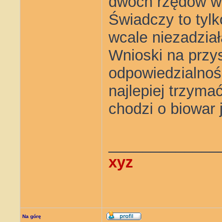
dwóch rzędów w c
Świadczy to tylk
wcale niezadział
Wnioski na przys
odpowiedzialnośc
najlepiej trzymać
chodzi o biowar j
_____________
xyz
Na górę