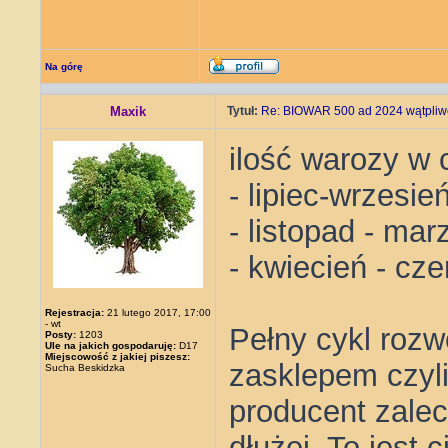
Na górę
Maxik
Tytuł:
Re: BIOWAR 500 ad 2024 wątpliwo
ilość warozy w 
- lipiec-wrzesie
- listopad - ma
- kwiecień - cz
Rejestracja:
21 lutego 2017, 17:00
- wt
Pełny cykl rozw
Posty:
1203
Ule na jakich gospodaruję:
D17
Miejscowość z jakiej piszesz:
zasklepem czyli
Sucha Beskidzka
producent zalec
dłużej. To jest