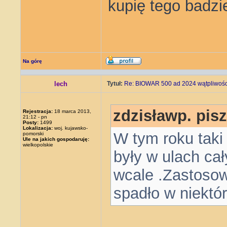
kupię tego badzi
Na górę
lech
Tytuł:
Re: BIOWAR 500 ad 2024 wątpliwości
zdzisławp. pisz
Rejestracja:
18 marca 2013,
21:12 - pn
Posty:
1499
Lokalizacja:
woj. kujawsko-
W tym roku tak
pomorski
Ule na jakich gospodaruję:
wielkopolskie
były w ulach cał
wcale .Zastosow
spadło w niektó