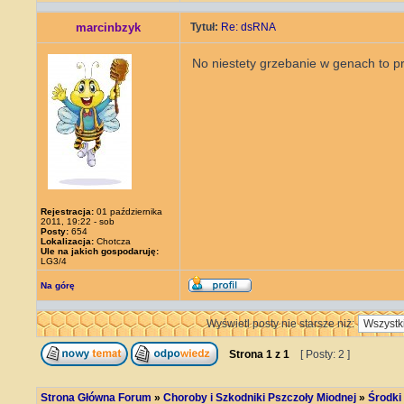
marcinbzyk
Tytuł:
Re: dsRNA
No niestety grzebanie w genach to pr
Rejestracja:
01 października
2011, 19:22 - sob
Posty:
654
Lokalizacja:
Chotcza
Ule na jakich gospodaruję:
LG3/4
Na górę
Wyświetl posty nie starsze niż:
Strona
1
z
1
[ Posty: 2 ]
Strona Główna Forum
»
Choroby i Szkodniki Pszczoły Miodnej
»
Środki