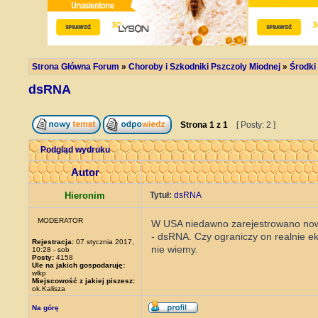
Strona Główna Forum
»
Choroby i Szkodniki Pszczoły Miodnej
»
Środki
dsRNA
Strona
1
z
1
[ Posty: 2 ]
Podgląd wydruku
Autor
Hieronim
Tytuł:
dsRNA
MODERATOR
W USA niedawno zarejestrowano nowy
- dsRNA. Czy ograniczy on realnie 
Rejestracja:
07 stycznia 2017,
nie wiemy.
10:28 - sob
Posty:
4158
Ule na jakich gospodaruję:
wlkp
Miejscowość z jakiej piszesz:
ok.Kalisza
Na górę