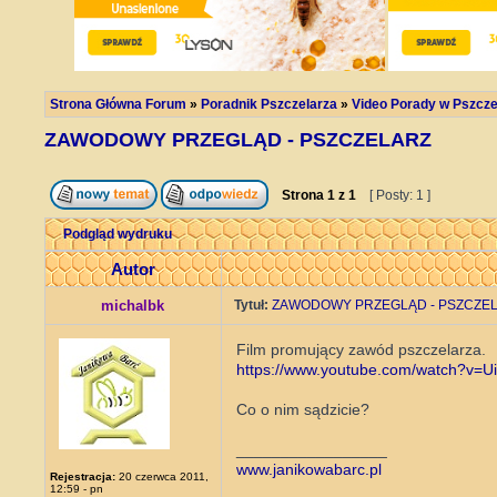
Strona Główna Forum
»
Poradnik Pszczelarza
»
Video Porady w Pszcze
ZAWODOWY PRZEGLĄD - PSZCZELARZ
Strona
1
z
1
[ Posty: 1 ]
Podgląd wydruku
Autor
michalbk
Tytuł:
ZAWODOWY PRZEGLĄD - PSZCZE
Film promujący zawód pszczelarza.
https://www.youtube.com/watch?v=
Co o nim sądzicie?
_________________
www.janikowabarc.pl
Rejestracja:
20 czerwca 2011,
12:59 - pn