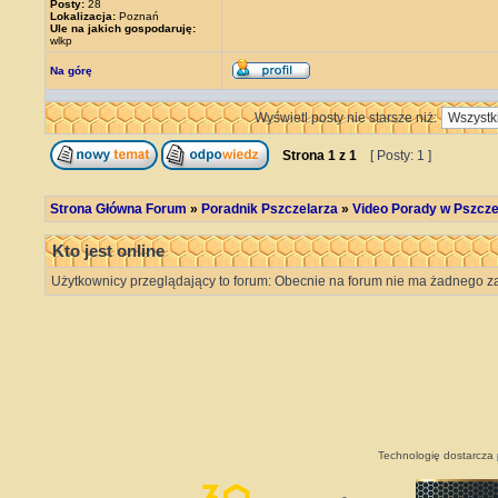
Posty:
28
Lokalizacja:
Poznań
Ule na jakich gospodaruję:
wlkp
Na górę
Wyświetl posty nie starsze niż:
Strona
1
z
1
[ Posty: 1 ]
Strona Główna Forum
»
Poradnik Pszczelarza
»
Video Porady w Pszcze
Kto jest online
Użytkownicy przeglądający to forum: Obecnie na forum nie ma żadnego za
Technologię dostarcza