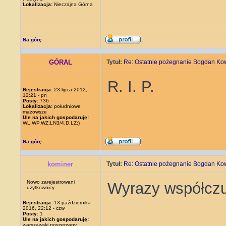
Lokalizacja:
Nieczajna Górna
Na górę
GÓRAL
Tytuł:
Re: Ostatnie pożegnanie Bogdan Ko
R. I. P.
Rejestracja:
23 lipca 2012,
12:21 - pn
Posty:
736
Lokalizacja:
południowe
mazowsze
Ule na jakich gospodaruję:
WL,WP,WZ,LN3/4,D,LZ:)
Na górę
kominer
Tytuł:
Re: Ostatnie pożegnanie Bogdan Ko
Nowo zarejestrowani
Wyrazy współczuc
użytkownicy
Rejestracja:
13 października
2016, 22:12 - czw
Posty:
1
Ule na jakich gospodaruję:
warszawski poszerzany