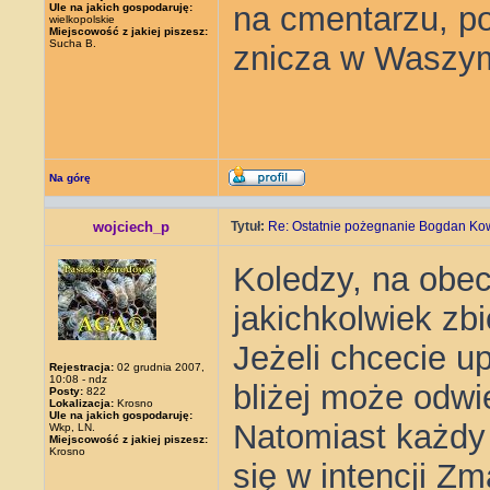
na cmentarzu, po
Ule na jakich gospodaruję:
wielkopolskie
Miejscowość z jakiej piszesz:
Sucha B.
znicza w Waszym
Na górę
wojciech_p
Tytuł:
Re: Ostatnie pożegnanie Bogdan Ko
Koledzy, na obe
jakichkolwiek zb
Jeżeli chcecie u
Rejestracja:
02 grudnia 2007,
10:08 - ndz
bliżej może odwie
Posty:
822
Lokalizacja:
Krosno
Ule na jakich gospodaruję:
Natomiast każdy
Wkp, LN.
Miejscowość z jakiej piszesz:
Krosno
się w intencji Z