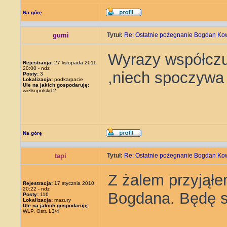
Na górę
gumi
Tytuł:
Re: Ostatnie pożegnanie Bogdan Ko
Wyrazy współczu
Rejestracja:
27 listopada 2011,
20:00 - ndz
,niech spoczywa
Posty:
3
Lokalizacja:
podkarpacie
Ule na jakich gospodaruję:
wielkopolski12
Na górę
tapi
Tytuł:
Re: Ostatnie pożegnanie Bogdan Ko
Z żalem przyjął
Rejestracja:
17 stycznia 2010,
20:22 - ndz
Bogdana. Będę si
Posty:
116
Lokalizacja:
mazury
Ule na jakich gospodaruję:
WLP. Ostr, L3/4