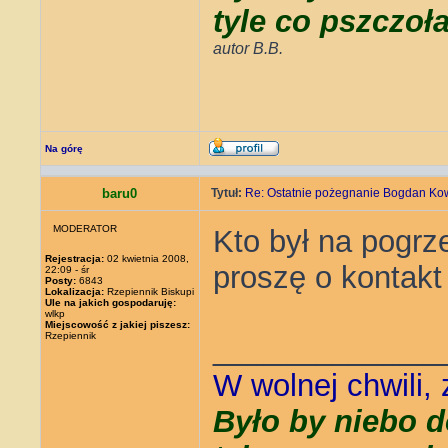
tyle co pszczoł
autor B.B.
Na górę
baru0
Tytuł:
Re: Ostatnie pożegnanie Bogdan Ko
MODERATOR
Kto był na pogr
Rejestracja:
02 kwietnia 2008,
proszę o kontakt
22:09 - śr
Posty:
6843
Lokalizacja:
Rzepiennik Biskupi
Ule na jakich gospodaruję:
wlkp
Miejscowość z jakiej piszesz:
Rzepiennik
_____________
W wolnej chwili,
Było by niebo d