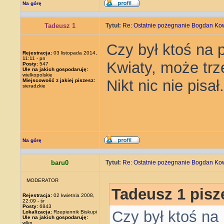
Na górę
Tadeusz 1
Tytuł:
Re: Ostatnie pożegnanie Bogdan Ko
Czy był ktoś na 
Rejestracja:
03 listopada 2014,
11:11 - pn
Kwiaty, może trz
Posty:
547
Ule na jakich gospodaruję:
wielkopolskie
Nikt nic nie pisał.
Miejscowość z jakiej piszesz:
sieradzkie
Na górę
baru0
Tytuł:
Re: Ostatnie pożegnanie Bogdan Ko
MODERATOR
Tadeusz 1 pisz
Rejestracja:
02 kwietnia 2008,
22:09 - śr
Posty:
6843
Czy był ktoś na
Lokalizacja:
Rzepiennik Biskupi
Ule na jakich gospodaruję:
wlkp