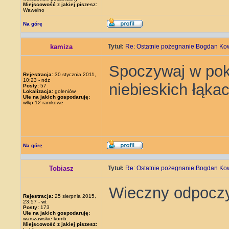
Miejscowość z jakiej piszesz:
Wawelno
Na górę
kamiza
Tytuł:
Re: Ostatnie pożegnanie Bogdan Ko
Spoczywaj w poko
Rejestracja:
30 stycznia 2011,
10:23 - ndz
niebieskich łąkac
Posty:
57
Lokalizacja:
goleniów
Ule na jakich gospodaruję:
wlkp 12 ramkowe
Na górę
Tobiasz
Tytuł:
Re: Ostatnie pożegnanie Bogdan Ko
Wieczny odpoczy
Rejestracja:
25 sierpnia 2015,
23:57 - wt
Posty:
173
Ule na jakich gospodaruję:
warszawskie komb.
Miejscowość z jakiej piszesz: