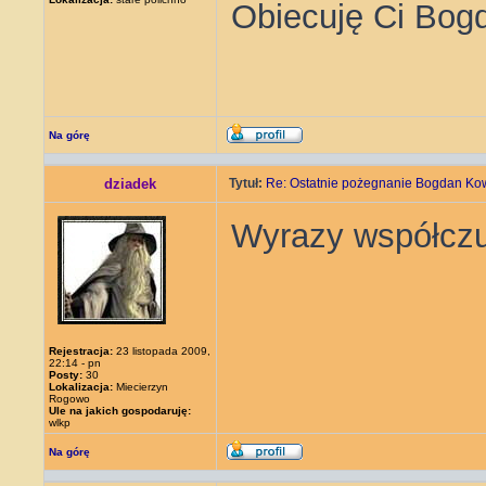
Obiecuję Ci Bogd
Na górę
dziadek
Tytuł:
Re: Ostatnie pożegnanie Bogdan Ko
Wyrazy współczu
Rejestracja:
23 listopada 2009,
22:14 - pn
Posty:
30
Lokalizacja:
Miecierzyn
Rogowo
Ule na jakich gospodaruję:
wlkp
Na górę