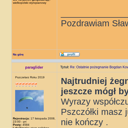
wielkopolski styropianowy
_____________
Pozdrawiam Sła
Na górę
paraglider
Tytuł:
Re: Ostatnie pożegnanie Bogdan Ko
Pszczelarz Roku 2019
Najtrudniej żeg
jeszcze mógł b
Wyrazy współczuc
Pszczółki masz ju
Rejestracja:
17 listopada 2008,
nie kończy .
23:00 - pn
Posty:
4584
Lokalizacja:
stare polichno