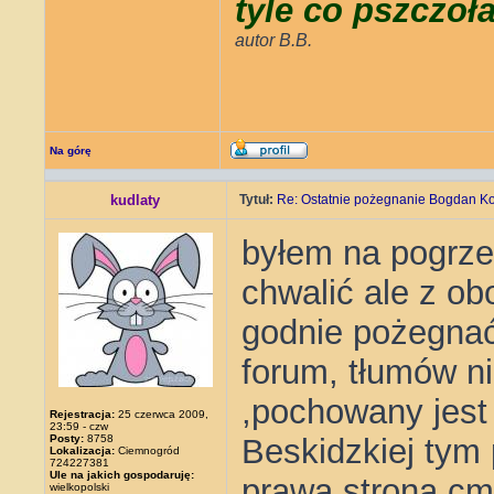
tyle co pszczoł
autor B.B.
Na górę
kudlaty
Tytuł:
Re: Ostatnie pożegnanie Bogdan K
byłem na pogrzeb
chwalić ale z o
godnie pożegnać,
forum, tłumów n
,pochowany jest
Rejestracja:
25 czerwca 2009,
23:59 - czw
Posty:
8758
Beskidzkiej tym
Lokalizacja:
Ciemnogród
724227381
Ule na jakich gospodaruję:
prawa strona cm
wielkopolski