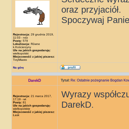
oraz przyjaciół.
Spoczywaj Panie
Rejestracja:
29 grudnia 2019,
11:03 - ndz
Posty:
579
Lokalizacja:
Równe
k.Kościerzyny
Ule na jakich gospodaruję:
wielkopolski
Miejscowość z jakiej piszesz:
TrzyMiasto
Na górę
DarekD
Tytuł:
Re: Ostatnie pożegnanie Bogdan Ko
Wyrazy współczuc
Rejestracja:
21 marca 2017,
17:19 - wt
DarekD.
Posty:
81
Ule na jakich gospodaruję:
wielkopolskie
Miejscowość z jakiej piszesz:
Łask