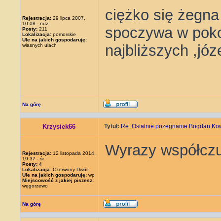
ciężko się żegna
Rejestracja:
29 lipca 2007,
10:08 - ndz
spoczywa w poko
Posty:
211
Lokalizacja:
pomorskie
Ule na jakich gospodaruję:
najbliższych ,józ
własnych ulach
Na górę
Krzysiek66
Tytuł:
Re: Ostatnie pożegnanie Bogdan Ko
Wyrazy współczuc
Rejestracja:
12 listopada 2014,
19:37 - śr
Posty:
4
Lokalizacja:
Czerwony Dwór
Ule na jakich gospodaruję:
wp
Miejscowość z jakiej piszesz:
węgorzewo
Na górę