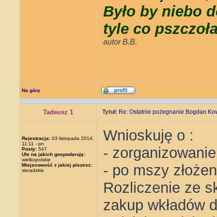
Było by niebo d
tyle co pszczoł
autor B.B.
Na górę
Tadeusz 1
Tytuł:
Re: Ostatnie pożegnanie Bogdan Ko
Wnioskuję o :
Rejestracja:
03 listopada 2014,
11:11 - pn
- zorganizowanie
Posty:
547
Ule na jakich gospodaruję:
wielkopolskie
- po mszy złożen
Miejscowość z jakiej piszesz:
sieradzkie
Rozliczenie ze s
zakup wkładów do