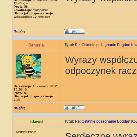
11:45 - pn
Posty:
58
Lokalizacja:
małopolska
Ule na jakich gospodaruję:
wielkopolskie 10 ramkowe
Na górę
Danusia.
Tytuł:
Re: Ostatnie pożegnanie Bogdan Ko
Wyrazy współczuc
odpoczynek racz
Rejestracja:
13 czerwca 2012,
15:28 - śr
Posty:
57
Ule na jakich gospodaruję:
brak
Na górę
ldawid
Tytuł:
Re: Ostatnie pożegnanie Bogdan Ko
MODERATOR
Serdeczne wyrazy