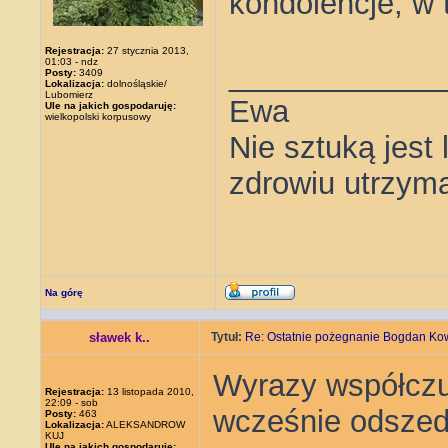
kondolencje, w 
Rejestracja:
27 stycznia 2013,
01:03 - ndz
____________
Posty:
3409
Lokalizacja:
dolnośląskie/
Lubomierz
Ewa
Ule na jakich gospodaruję:
wielkopolski korpusowy
Nie sztuką jest
zdrowiu utrzym
Na górę
sławek k..
Tytuł:
Re: Ostatnie pożegnanie Bogdan Ko
Wyrazy współczuc
Rejestracja:
13 listopada 2010,
22:09 - sob
wcześnie odszed
Posty:
463
Lokalizacja:
ALEKSANDROW
KUJ
Ule na jakich gospodaruję: