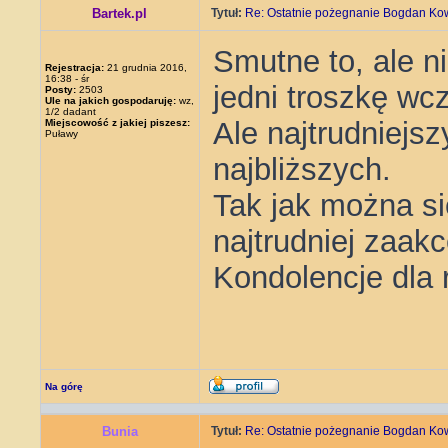
Bartek.pl
Tytuł:
Re: Ostatnie pożegnanie Bogdan Ko
Smutne to, ale n
Rejestracja:
21 grudnia 2016,
16:38 - śr
jedni troszkę wcz
Posty:
2503
Ule na jakich gospodaruję:
wz,
1/2 dadant
Ale najtrudniejszy
Miejscowość z jakiej piszesz:
Puławy
najbliższych.
Tak jak można si
najtrudniej zaak
Kondolencje dla 
Na górę
Bunia
Tytuł:
Re: Ostatnie pożegnanie Bogdan Ko