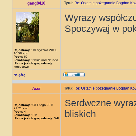
gang8410
Tytuł:
Re: Ostatnie pożegnanie Bogdan Ko
Wyrazy współczuc
Spoczywaj w po
Rejestracja:
10 stycznia 2011,
16:58 - pn
Posty:
69
Lokalizacja:
Nakło nad Notecią
Ule na jakich gospodaruję:
korpusowe
Na górę
Acer
Tytuł:
Re: Ostatnie pożegnanie Bogdan Ko
Serdwczne wyrazy
Rejestracja:
08 lutego 2011,
21:21 - wt
bliskich
Posty:
4
Lokalizacja:
Piła
Ule na jakich gospodaruję:
WP
_____________