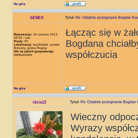
Na górę
SENEX
Tytuł:
Re: Ostatnie pożegnanie Bogdan Ko
Łącząc się w żał
Rejestracja:
16 czerwca 2013,
09:33 - ndz
Bogdana chciałb
Posty:
50
Lokalizacja:
woj łódzkie, powiat
Brzeziny, gmina Rogów
współczucia
Ule na jakich gospodaruję:
wielkopolskie
Na górę
idzia12
Tytuł:
Re: Ostatnie pożegnanie Bogdan 
Wieczny odpocz
Wyrazy współczu