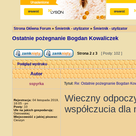
Strona Główna Forum
»
Śmietnik - utylizator
»
Śmietnik - utylizator
Ostatnie pożegnanie Bogdan Kowaliczek
Strona
2
z
3
[ Posty: 102 ]
Podgląd wydruku
Autor
sspyrka
Tytuł:
Re: Ostatnie pożegnanie Bogdan Ko
Wieczny odpoczy
Rejestracja:
04 listopada 2019,
16:05 - pn
współczucia dla 
Posty:
10
Ule na jakich gospodaruję:
Ostrowskiej
Miejscowość z jakiej piszesz:
Cieszyn