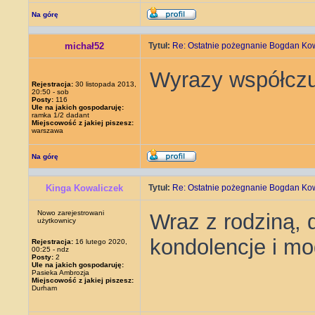
Na górę
michał52
Tytuł:
Re: Ostatnie pożegnanie Bogdan Ko
Wyrazy współczuc
Rejestracja:
30 listopada 2013,
20:50 - sob
Posty:
116
Ule na jakich gospodaruję:
ramka 1/2 dadant
Miejscowość z jakiej piszesz:
warszawa
Na górę
Kinga Kowaliczek
Tytuł:
Re: Ostatnie pożegnanie Bogdan Ko
Nowo zarejestrowani
Wraz z rodziną, 
użytkownicy
kondolencje i mo
Rejestracja:
16 lutego 2020,
00:25 - ndz
Posty:
2
Ule na jakich gospodaruję:
Pasieka Ambrozja
Miejscowość z jakiej piszesz:
Durham