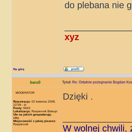
do plebana nie g
_____________
xyz
Na górę
baru0
Tytuł:
Re: Ostatnie pożegnanie Bogdan Ko
MODERATOR
Dzięki .
Rejestracja:
02 kwietnia 2008,
22:09 - śr
Posty:
6843
Lokalizacja:
Rzepiennik Biskupi
_____________
Ule na jakich gospodaruję:
wlkp
Miejscowość z jakiej piszesz:
Rzepiennik
W wolnej chwili,