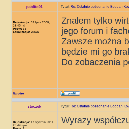
pablito01
Tytuł:
Re: Ostatnie pożegnanie Bogdan Ko
Znałem tylko wir
Rejestracja:
02 lipca 2008,
23:45 - śr
jego forum i fach
Posty:
53
Lokalizacja:
Wawa
Zawsze można był
będzie mi go br
Do zobaczenia po
Na górę
ztoczek
Tytuł:
Re: Ostatnie pożegnanie Bogdan Ko
Wyrazy współczuc
Rejestracja:
17 stycznia 2011,
23:44 - pn
Posty:
1