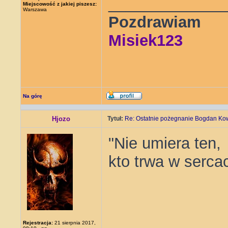
_____________
Miejscowość z jakiej piszesz:
Warszawa
Pozdrawiam
Misiek123
Na górę
Hjozo
Tytuł:
Re: Ostatnie pożegnanie Bogdan Ko
"Nie umiera ten,
kto trwa w serca
Rejestracja:
21 sierpnia 2017,