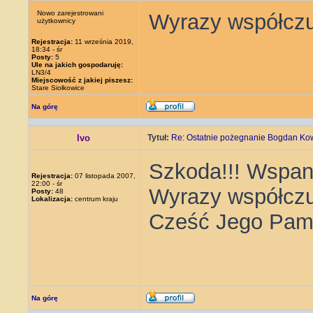
Nowo zarejestrowani
Wyrazy współczuc
użytkownicy
Rejestracja:
11 września 2019,
18:34 - śr
Posty:
5
Ule na jakich gospodaruję:
LN3/4
Miejscowość z jakiej piszesz:
Stare Siołkowice
Na górę
Ivo
Tytuł:
Re: Ostatnie pożegnanie Bogdan Ko
Szkoda!!! Wspani
Rejestracja:
07 listopada 2007,
22:00 - śr
Wyrazy współczu
Posty:
48
Lokalizacja:
centrum kraju
Cześć Jego Pami
Na górę