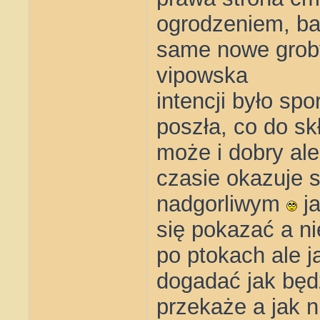
ogrodzeniem, bar
same nowe grob
vipowska
intencji było sp
poszła, co do sk
może i dobry ale
czasie okazuje si
nadgorliwym
ja
się pokazać a ni
po ptokach ale 
dogadać jak będ
przekaże a jak 