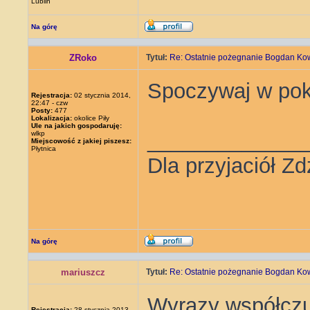
Lublin
Na górę
ZRoko
Tytuł:
Re: Ostatnie pożegnanie Bogdan Ko
Spoczywaj w pok
Rejestracja:
02 stycznia 2014,
22:47 - czw
Posty:
477
Lokalizacja:
okolice Piły
Ule na jakich gospodaruję:
_____________
wlkp
Miejscowość z jakiej piszesz:
Płytnica
Dla przyjaciół Zd
Na górę
mariuszcz
Tytuł:
Re: Ostatnie pożegnanie Bogdan Ko
Wyrazy współczuc
Rejestracja:
28 stycznia 2013,