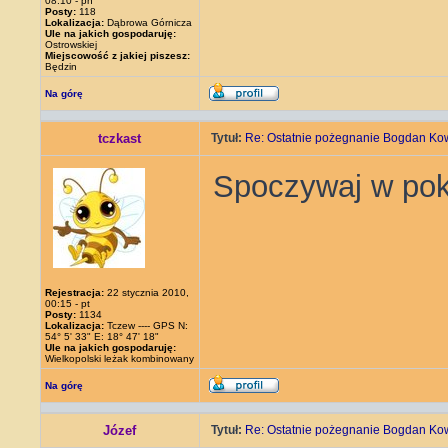
08:10 - pn
Posty:
118
Lokalizacja:
Dąbrowa Górnicza
Ule na jakich gospodaruję:
Ostrowskiej
Miejscowość z jakiej piszesz:
Będzin
Na górę
tczkast
Tytuł:
Re: Ostatnie pożegnanie Bogdan Ko
Spoczywaj w pok
Rejestracja:
22 stycznia 2010,
00:15 - pt
Posty:
1134
Lokalizacja:
Tczew ---- GPS N:
54° 5' 33" E: 18° 47' 18"
Ule na jakich gospodaruję:
Wielkopolski leżak kombinowany
Na górę
Józef
Tytuł:
Re: Ostatnie pożegnanie Bogdan Ko