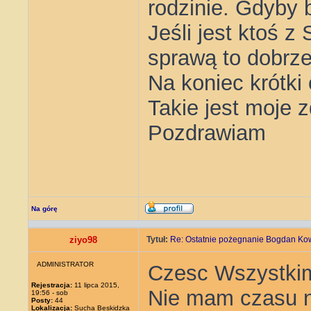
rodzinie. Gdyby 
Jeśli jest ktoś z
sprawą to dobrze
Na koniec krótki 
Takie jest moje z
Pozdrawiam
Na górę
ziyo98
Tytuł:
Re: Ostatnie pożegnanie Bogdan Ko
ADMINISTRATOR
Czesc Wszystki
Rejestracja:
11 lipca 2015,
Nie mam czasu na
19:56 - sob
Posty:
44
Lokalizacja:
Sucha Beskidzka