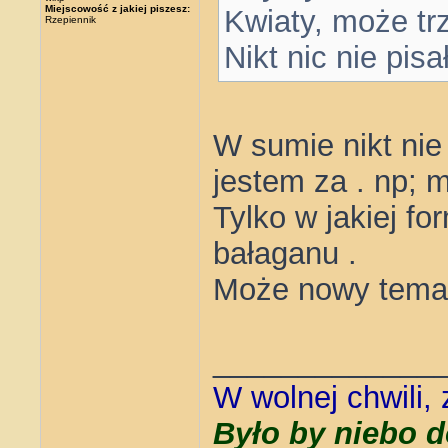
Miejscowość z jakiej piszesz:
Kwiaty, może tr
Rzepiennik
Nikt nic nie pisał
W sumie nikt nie
jestem za . np; 
Tylko w jakiej fo
bałaganu .
Może nowy temat 
_____________
W wolnej chwili,
Było by niebo d