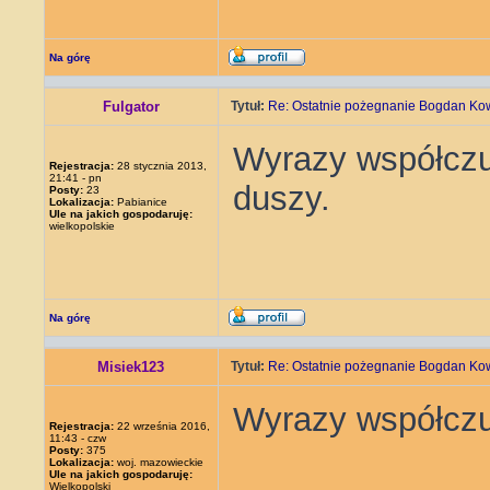
Na górę
Fulgator
Tytuł:
Re: Ostatnie pożegnanie Bogdan Ko
Wyrazy współczu
Rejestracja:
28 stycznia 2013,
21:41 - pn
duszy.
Posty:
23
Lokalizacja:
Pabianice
Ule na jakich gospodaruję:
wielkopolskie
Na górę
Misiek123
Tytuł:
Re: Ostatnie pożegnanie Bogdan Ko
Wyrazy współczuc
Rejestracja:
22 września 2016,
11:43 - czw
Posty:
375
Lokalizacja:
woj. mazowieckie
Ule na jakich gospodaruję:
Wielkopolski