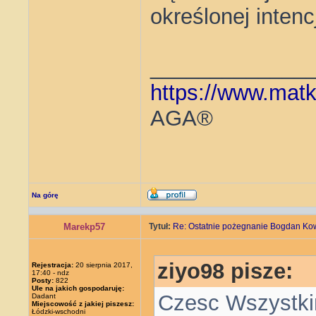
określonej intenc
_____________
https://www.matk
AGA®
Na górę
Marekp57
Tytuł:
Re: Ostatnie pożegnanie Bogdan Ko
ziyo98 pisze:
Rejestracja:
20 sierpnia 2017,
17:40 - ndz
Posty:
822
Ule na jakich gospodaruję:
Czesc Wszystki
Dadant
Miejscowość z jakiej piszesz:
Łódzki-wschodni