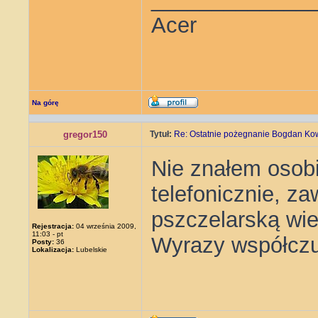
Acer
Na górę
gregor150
Tytuł:
Re: Ostatnie pożegnanie Bogdan Ko
Nie znałem osobi
telefonicznie, z
pszczelarską wie
Rejestracja:
04 września 2009,
11:03 - pt
Wyrazy współczu
Posty:
36
Lokalizacja:
Lubelskie