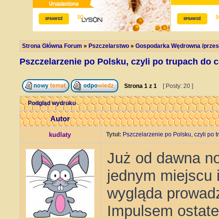
Strona Główna Forum
»
Pszczelarstwo
»
Gospodarka Wędrowna /przest
Pszczelarzenie po Polsku, czyli po trupach do c
Strona
1
z
1
[ Posty: 20 ]
Podgląd wydruku
Autor
kudlaty
Tytuł:
Pszczelarzenie po Polsku, czyli po t
Już od dawna no
jednym miejscu i
wygląda prowadz
Impulsem ostate