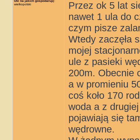
Ule na jakich gospodaruję:
Przez ok 5 lat s
wielkopolski
nawet 1 ula do c
czym pisze zala
Wtedy zaczęła si
mojej stacjonar
ule z pasieki wę
200m. Obecnie c
a w promieniu 50
coś koło 170 rodz
woda a z drugie
pojawiają się ta
wędrowne.