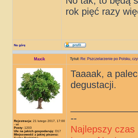
No tak, to będą 
rok pięć razy wię
Na górę
Maxik
Tytuł:
Re: Pszczelarzenie po Polsku, czyl
Taaaak, a palec
degustacji.
____________
--
Rejestracja:
21 lutego 2017, 17:00
- wt
Najlepszy czas 
Posty:
1203
Ule na jakich gospodaruję:
D17
Miejscowość z jakiej piszesz:
Sucha Beskidzka