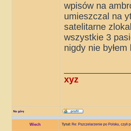
wpisów na ambroz
umieszczal na y
satelitarne zlok
wszystkie 3 pas
nigdy nie byłem 
_____________
xyz
Na górę
Wiech
Tytuł:
Re: Pszczelarzenie po Polsku, czyli p