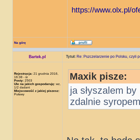
https://www.olx.pl/o
Na górę
Bartek.pl
Tytuł:
Re: Pszczelarzenie po Polsku, czyli p
Maxik pisze:
Rejestracja:
21 grudnia 2016,
16:38 - śr
Posty:
2503
Ule na jakich gospodaruję:
wz,
ja słyszalem by
1/2 dadant
Miejscowość z jakiej piszesz:
Puławy
zdalnie syrope