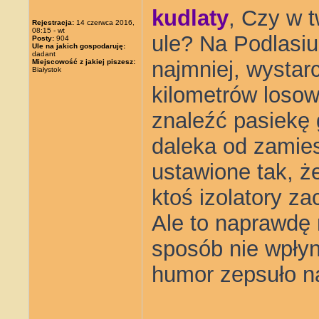
kudlaty
, Czy w 
Rejestracja:
14 czerwca 2016,
08:15 - wt
ule? Na Podlasiu
Posty:
904
Ule na jakich gospodaruję:
dadant
najmniej, wystar
Miejscowość z jakiej piszesz:
Białystok
kilometrów loso
znaleźć pasiekę 
daleka od zami
ustawione tak, ż
ktoś izolatory zac
Ale to naprawdę 
sposób nie wpłyn
humor zepsuło na