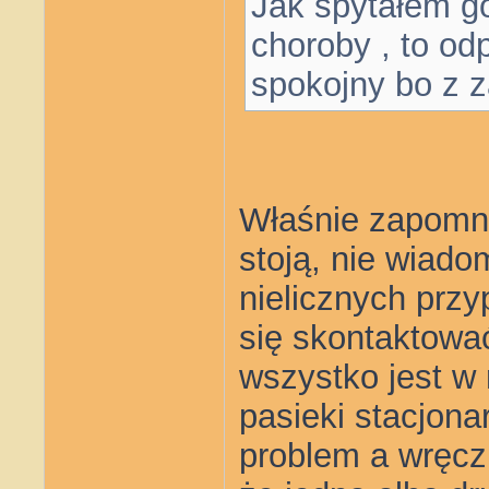
Jak spytałem go
choroby , to od
spokojny bo z 
Właśnie zapomni
stoją, nie wiado
nielicznych przy
się skontaktować
wszystko jest w
pasieki stacjona
problem a wręcz