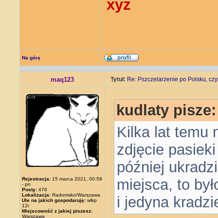
xyz
Na górę
maq123
Tytuł:
Re: Pszczelarzenie po Polsku, czyl
kudlaty pisze:
Kilka lat temu
zdjęcie pasieki
później ukradz
Rejestracja:
15 marca 2021, 00:59
miejsca, to był
- pn
Posty:
476
Lokalizacja:
Radomsko/Warszawa
i jedyna kradzi
Ule na jakich gospodaruję:
wlkp
12r
Miejscowość z jakiej piszesz:
Warszawa