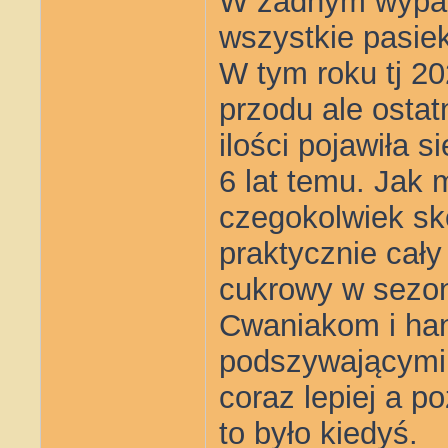
W żadnym wypadk
wszystkie pasiek
W tym roku tj 2
przodu ale ostat
ilości pojawiła 
6 lat temu. Jak
czegokolwiek sko
praktycznie cały 
cukrowy w sezoni
Cwaniakom i ha
podszywającymi 
coraz lepiej a p
to było kiedyś.