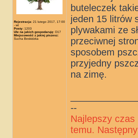
buteleczek taki
jeden 15 litrów
Rejestracja:
21 lutego 2017, 17:00
- wt
plywakami ze s
Posty:
1203
Ule na jakich gospodaruję:
D17
Miejscowość z jakiej piszesz:
przeciwnej stro
Sucha Beskidzka
sposobem pszcz
przyjedny pszc
na zimę.
____________
--
Najlepszy czas 
temu. Następny 