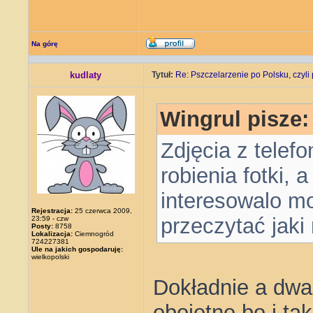
Na górę
kudlaty
Tytuł:
Re: Pszczelarzenie po Polsku, czyli 
Wingrul pisze:
Zdjęcia z telef
robienia fotki, 
interesowalo m
Rejestracja:
25 czerwca 2009,
przeczytać jaki
23:59 - czw
Posty:
8758
Lokalizacja:
Ciemnogród
724227381
Ule na jakich gospodaruję:
wielkopolski
Dokładnie a dwa,
obojętne bo i ta