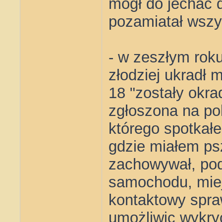
mógł do jechać d
pozamiatał wszy
- w zeszłym rok
złodziej ukradł m
18 "zostały okra
zgłoszona na po
którego spotkałe
gdzie miałem psz
zachowywał, pod
samochodu, mie
kontaktowy spraw
umożliwic wykryc