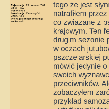
tego że jest sły
Rejestracja:
25 czerwca 2009,
23:59 - czw
Posty:
8758
natrafiłem przez
Lokalizacja:
Ciemnogród
724227381
Ule na jakich gospodaruję:
co zwiazane z p
wielkopolski
krajowym. Ten f
drugim sezonie 
w oczach jutubo
pszczelarskiej 
mówić jedynie o
swoich wyznawcó
przeciwników. Al
zobaczyłem zaró
przykład samoza