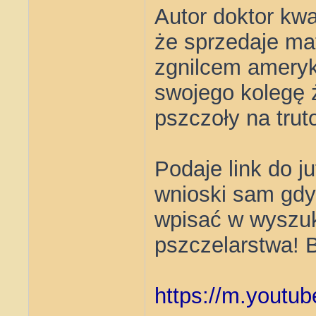
Autor doktor kw
że sprzedaje ma
zgnilcem ameryk
swojego kolegę ż
pszczoły na tru
Podaje link do j
wnioski sam gdyb
wpisać w wyszuki
pszczelarstwa! B
https://m.yout