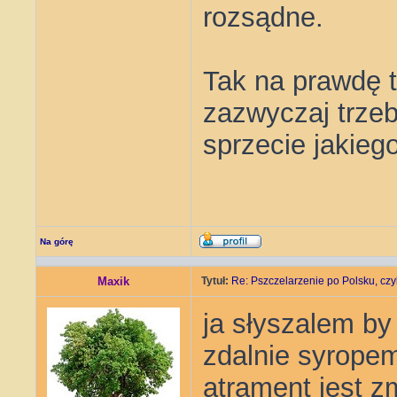
rozsądne.
Tak na prawdę 
zazwyczaj trzeb
sprzecie jakieg
Na górę
Maxik
Tytuł:
Re: Pszczelarzenie po Polsku, czyl
ja słyszalem by
zdalnie syrope
atrament jest z