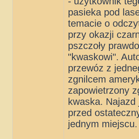
- użytkownik teg
pasieka pod lase
temacie o odczy
przy okazji cza
pszczoły prawdo
"kwaskowi". Aut
przewóz z jedne
zgnilcem ameryk
zapowietrzony z
kwaska. Najazd 
przed ostateczn
jednym miejscu.