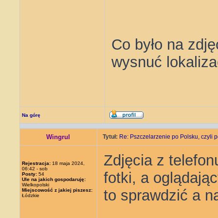
Co było na zdję
wysnuć lokaliza
Na górę
Wingrul
Tytuł:
Re: Pszczelarzenie po Polsku, czyli p
Zdjęcia z telefon
Rejestracja:
18 maja 2024,
06:42 - sob
fotki, a oglądaj
Posty:
54
Ule na jakich gospodaruję:
Wielkopolski
to sprawdzić a n
Miejscowość z jakiej piszesz:
Łódzkie