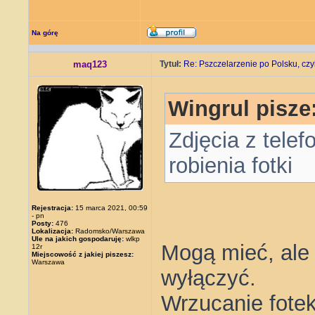
Na górę
maq123
Tytuł:
Re: Pszczelarzenie po Polsku, czyl
Wingrul pisze
Zdjęcia z telef
robienia fotki
Rejestracja:
15 marca 2021, 00:59
- pn
Posty:
476
Lokalizacja:
Radomsko/Warszawa
Ule na jakich gospodaruję:
wlkp
Mogą mieć, ale
12r
Miejscowość z jakiej piszesz:
Warszawa
wyłączyć.
Wrzucanie fotek