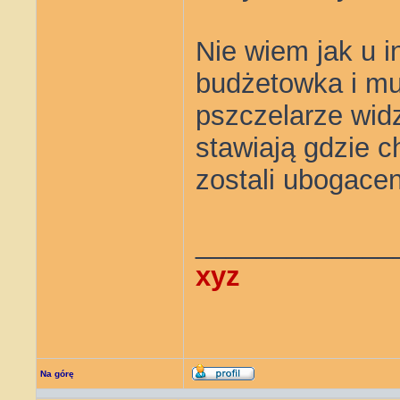
Nie wiem jak u 
budżetowka i mu
pszczelarze widzą
stawiają gdzie c
zostali ubogacen
_____________
xyz
Na górę