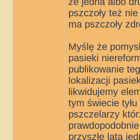
że jedna albo d
pszczoły też ni
ma pszczoły zd
Myślę że pomysł
pasieki nierefo
publikowanie te
lokalizacji pasi
likwidujemy elem
tym świecie tyłu
pszczelarzy któr
prawdopodobnie 
przyszłe lata je