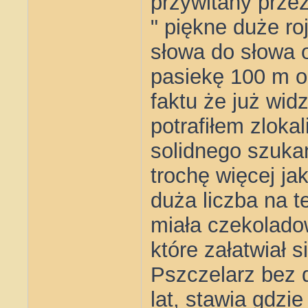
przywitany przez
" piękne duże roj
słowa do słowa o
pasiekę 100 m od
faktu że już wi
potrafiłem zloka
solidnego szukan
trochę więcej ja
duża liczba na t
miała czekolado
które załatwiał s
Pszczelarz bez 
lat, stawia gdz