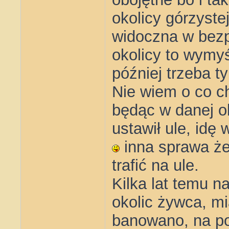
okolicy górzyste
widoczna w bezp
okolicy to wymyś
później trzeba t
Nie wiem o co ch
będąc w danej o
ustawił ule, idę
inna sprawa że 
trafić na ule.
Kilka lat temu n
okolic żywca, mi
banowano, na p