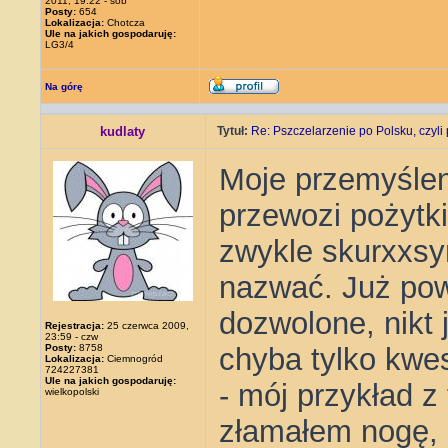
2011, 19:22 - sob
Posty:
654
Lokalizacja:
Chotcza
Ule na jakich gospodaruję:
LG3/4
Na górę
kudlaty
Tytuł:
Re: Pszczelarzenie po Polsku, czyli 
Moje przemyślen
przewozi pożytki.
zwykle skurxxsyń
nazwać. Już powo
dozwolone, nikt 
Rejestracja:
25 czerwca 2009,
23:59 - czw
Posty:
8758
chyba tylko kwes
Lokalizacja:
Ciemnogród
724227381
Ule na jakich gospodaruję:
- mój przykład z
wielkopolski
złamałem nogę, 