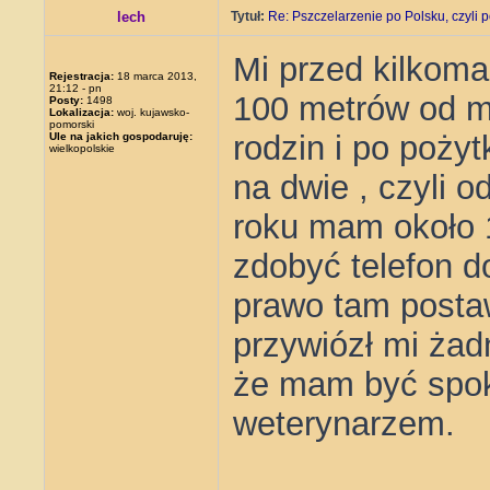
lech
Tytuł:
Re: Pszczelarzenie po Polsku, czyli p
Mi przed kilkoma
Rejestracja:
18 marca 2013,
21:12 - pn
100 metrów od m
Posty:
1498
Lokalizacja:
woj. kujawsko-
pomorski
rodzin i po pożyt
Ule na jakich gospodaruję:
wielkopolskie
na dwie , czyli o
roku mam około 1
zdobyć telefon d
prawo tam postaw
przywiózł mi żadn
że mam być spok
weterynarzem.