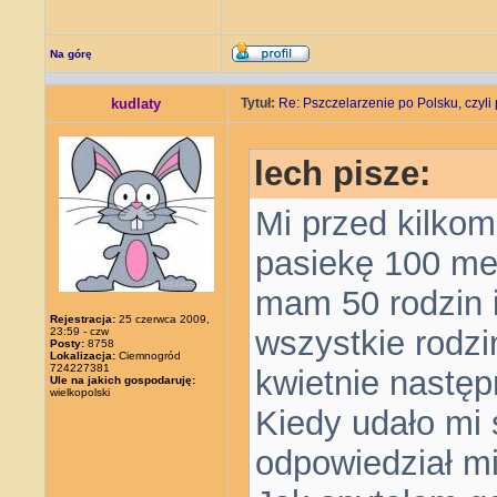
Na górę
kudlaty
Tytuł:
Re: Pszczelarzenie po Polsku, czyli 
lech pisze:
Mi przed kilkom
pasiekę 100 met
mam 50 rodzin i
Rejestracja:
25 czerwca 2009,
wszystkie rodzin
23:59 - czw
Posty:
8758
Lokalizacja:
Ciemnogród
724227381
kwietnie nastę
Ule na jakich gospodaruję:
wielkopolski
Kiedy udało mi 
odpowiedział mi