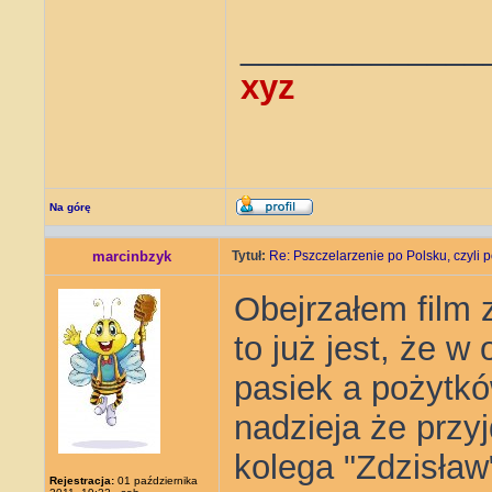
_____________
xyz
Na górę
marcinbzyk
Tytuł:
Re: Pszczelarzenie po Polsku, czyli p
Obejrzałem film 
to już jest, że w
pasiek a pożytkó
nadzieja że przyj
kolega "Zdzisław"
Rejestracja:
01 października