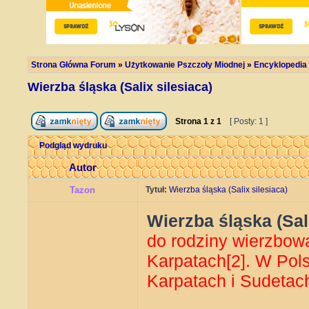
Strona Główna Forum
»
Użytkowanie Pszczoły Miodnej
»
Encyklopedia
Wierzba śląska (Salix silesiaca)
Strona
1
z
1
[ Posty: 1 ]
Podgląd wydruku
Autor
Tazon
Tytuł:
Wierzba śląska (Salix silesiaca)
Wierzba śląska (Sali
do rodziny wierzbowa
Karpatach[2]. W Pol
Karpatach i Sudetach