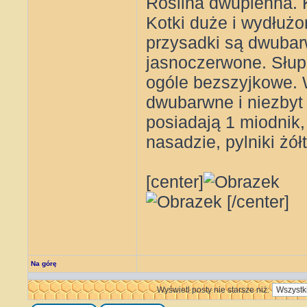
Roślina dwupienna. 
Kotki duże i wydłuż
przysadki są dwubar
jasnoczerwone. Słupk
ogóle bezszyjkowe. 
dwubarwne i niezbyt 
posiadają 1 miodnik, 
nasadzie, pylniki żół
[center]
[/center]
Na górę
Wyświetl posty nie starsze niż: