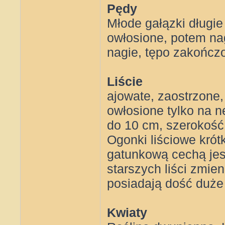
Pędy
Młode gałązki długie
owłosione, potem nag
nagie, tępo zakończ
Liście
ajowate, zaostrzone
owłosione tylko na n
do 10 cm, szerokość 
Ogonki liściowe krót
gatunkową cechą jest
starszych liści zmien
posiadają dość duże p
Kwiaty