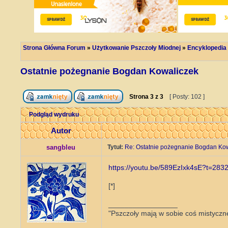
Strona Główna Forum
»
Użytkowanie Pszczoły Miodnej
»
Encyklopedia
Ostatnie pożegnanie Bogdan Kowaliczek
Strona
3
z
3
[ Posty: 102 ]
Podgląd wydruku
Autor
sangbleu
Tytuł:
Re: Ostatnie pożegnanie Bogdan Ko
https://youtu.be/589EzIxk4sE?t=283
[*]
_________________
"Pszczoły mają w sobie coś mistyczne