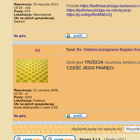
Rejestracja:
20 stycznia 2013,
Podatki:
https://taxfinlaw.pl/ulga-badawc
19:18 - ndz
https://taxfinlaw.pl/ulga-na-robotyzacje
Posty:
674
https://g.co/kgs/8mMWUvQ
Lokalizacja:
Mazowieckie
Ule na jakich gospodaruję:
Dadant
Na górę
qq
Tytuł:
Re: Ostatnie pożegnanie Bogdan Ko
Dziś jest
TRZECIA
rocznica śmierci 
CZEŚĆ JEGO PAMIĘCI
Rejestracja:
11 czerwca 2008,
22:30 - śr
Posty:
1164
Lokalizacja:
Kwidzyn
Ule na jakich gospodaruję:
leżak wielkopolski z nads 1/2D
Na górę
Wyświetl posty nie starsze niż:
Strona
3
z
3
[ Posty: 102 ]