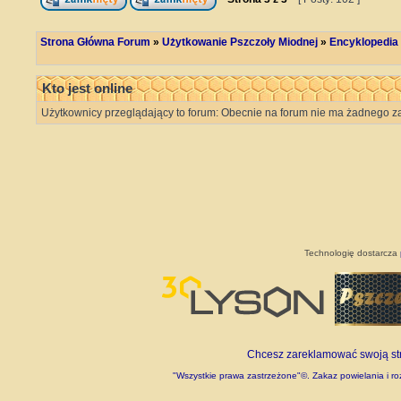
Strona Główna Forum
»
Użytkowanie Pszczoły Miodnej
»
Encyklopedia
Kto jest online
Użytkownicy przeglądający to forum: Obecnie na forum nie ma żadnego za
Technologię dostarcza
Chcesz zareklamować swoją stro
"Wszystkie prawa zastrzeżone"©. Zakaz powielania i roz