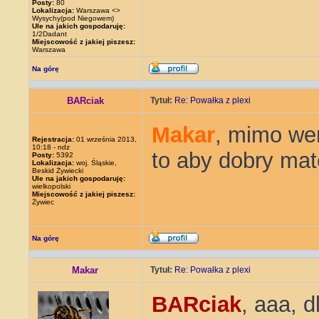
Posty:
80
Lokalizacja:
Warszawa <>
Wysychy(pod Niegowem)
Ule na jakich gospodaruję:
1/2Dadant
Miejscowość z jakiej piszesz:
Warszawa
Na górę
BARciak
Tytuł:
Re: Powałka z plexi
Makar
, mimo wen
Rejestracja:
01 września 2013,
10:18 - ndz
to aby dobry mat
Posty:
5392
Lokalizacja:
woj. Śląskie,
Beskid Żywiecki
Ule na jakich gospodaruję:
wielkopolski
Miejscowość z jakiej piszesz:
Żywiec
Na górę
Makar
Tytuł:
Re: Powałka z plexi
BARciak
, aaa, 