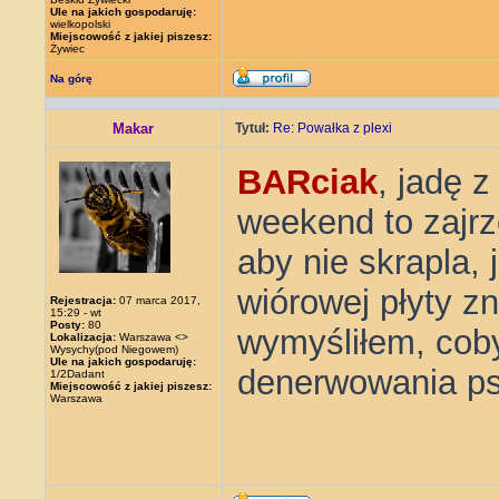
Ule na jakich gospodaruję:
wielkopolski
Miejscowość z jakiej piszesz:
Żywiec
Na górę
Makar
Tytuł:
Re: Powałka z plexi
BARciak
, jadę 
weekend to zajrz
aby nie skrapla, 
wiórowej płyty zn
Rejestracja:
07 marca 2017,
15:29 - wt
Posty:
80
wymyśliłem, cob
Lokalizacja:
Warszawa <>
Wysychy(pod Niegowem)
Ule na jakich gospodaruję:
denerwowania ps
1/2Dadant
Miejscowość z jakiej piszesz:
Warszawa