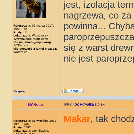
jest, izolacja te
nagrzewa, co za 
powinna... Chyba,
Rejestracja:
07 marca 2017,
15:29 - wt
Posty:
80
paroprzepuszczal
Lokalizacja:
Warszawa <>
Wysychy(pod Niegowem)
Ule na jakich gospodaruję:
się z warst drew
1/2Dadant
Miejscowość z jakiej piszesz:
Warszawa
nie jest paroprze
Na górę
BARciak
Tytuł:
Re: Powałka z plexi
Makar
, tak chod
Rejestracja:
01 września 2013,
10:18 - ndz
Posty:
5392
Lokalizacja:
woj. Śląskie,
Beskid Żywiecki