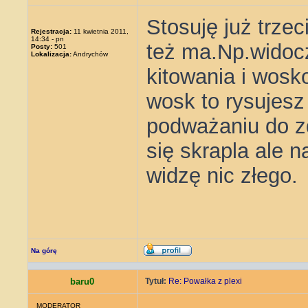
Stosuję już trze
Rejestracja:
11 kwietnia 2011,
14:34 - pn
też ma.Np.widoc
Posty:
501
Lokalizacja:
Andrychów
kitowania i wosk
wosk to rysujesz
podważaniu do 
się skrapla ale n
widzę nic złego.
Na górę
baru0
Tytuł:
Re: Powałka z plexi
MODERATOR