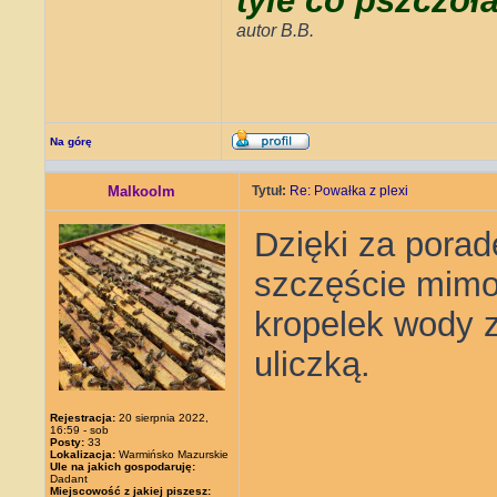
tyle co pszczoł
autor B.B.
Na górę
Malkoolm
Tytuł:
Re: Powałka z plexi
Dzięki za poradę
szczęście mimo 
kropelek wody z
uliczką.
Rejestracja:
20 sierpnia 2022,
16:59 - sob
Posty:
33
Lokalizacja:
Warmińsko Mazurskie
Ule na jakich gospodaruję:
Dadant
Miejscowość z jakiej piszesz: