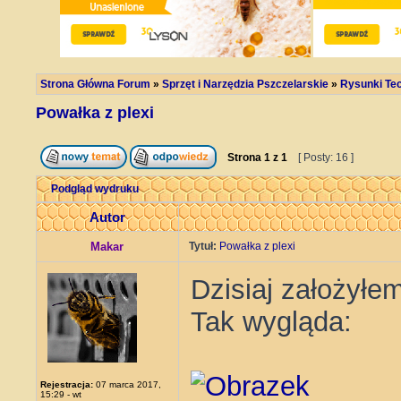
Strona Główna Forum
»
Sprzęt i Narzędzia Pszczelarskie
»
Rysunki Tec
Powałka z plexi
Strona
1
z
1
[ Posty: 16 ]
Podgląd wydruku
Autor
Makar
Tytuł:
Powałka z plexi
Dzisiaj założyłe
Tak wygląda:
Rejestracja:
07 marca 2017,
15:29 - wt