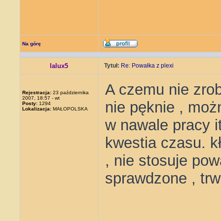
Na górę
lalux5
Tytuł:
Re: Powałka z plexi
A czemu nie zrobi
Rejestracja:
23 października
2007, 18:57 - wt
nie pęknie , moż
Posty:
1294
Lokalizacja:
MAŁOPOLSKA
w nawale pracy it
kwestia czasu. k
, nie stosuje powa
sprawdzone , trw