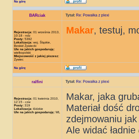
Na górę
BARciak
Tytuł:
Re: Powałka z plexi
Makar
, testuj, 
Rejestracja:
01 września 2013,
10:18 - ndz
Posty:
5392
Lokalizacja:
woj. Śląskie,
Beskid Żywiecki
Ule na jakich gospodaruję:
wielkopolski
Miejscowość z jakiej piszesz:
Żywiec
Na górę
ralfini
Tytuł:
Re: Powałka z plexi
Makar, jaka gruba
Rejestracja:
01 kwietnia 2010,
12:15 - czw
Materiał dość dr
Posty:
319
Lokalizacja:
łódzkie
Ule na jakich gospodaruję:
WL
zdejmowaniu jak p
Ale widać ładnie