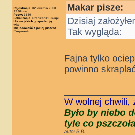
Makar pisze:
Rejestracja:
02 kwietnia 2008,
22:09 - śr
Posty:
6846
Dzisiaj założyłe
Lokalizacja:
Rzepiennik Biskupi
Ule na jakich gospodaruję:
wlkp
Miejscowość z jakiej piszesz:
Tak wygląda:
Rzepiennik
Fajna tylko ociep
powinno skraplać
_____________
W wolnej chwili,
Było by niebo d
tyle co pszczoł
autor B.B.