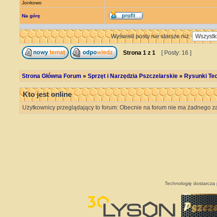
Jonkowo
Na górę
Wyświetl posty nie starsze niż:
Strona
1
z
1
[ Posty: 16 ]
Strona Główna Forum
»
Sprzęt i Narzędzia Pszczelarskie
»
Rysunki Tec
Kto jest online
Użytkownicy przeglądający to forum: Obecnie na forum nie ma żadnego za
Technologię dostarcza