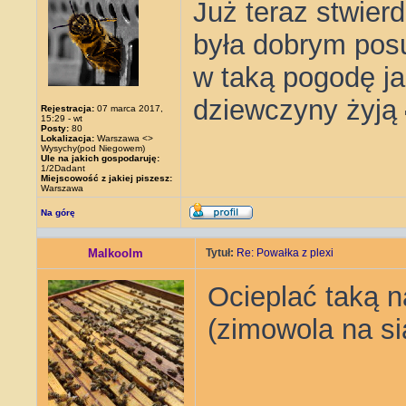
Już teraz stwier
była dobrym posu
w taką pogodę ja
dziewczyny żyją
Rejestracja:
07 marca 2017,
15:29 - wt
Posty:
80
Lokalizacja:
Warszawa <>
Wysychy(pod Niegowem)
Ule na jakich gospodaruję:
1/2Dadant
Miejscowość z jakiej piszesz:
Warszawa
Na górę
Malkoolm
Tytuł:
Re: Powałka z plexi
Ocieplać taką n
(zimowola na si