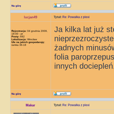
Na górę
lucjan49
Tytuł:
Re: Powałka z plexi
Ja kilka lat już 
Rejestracja:
04 grudnia 2009,
18:00 - pt
nieprzezroczyst
Posty:
692
Lokalizacja:
Wrocław
Ule na jakich gospodaruję:
żadnych minusów
ramka 36-18
folia paroprzepu
innych dociepleń
Na górę
Makar
Tytuł:
Re: Powałka z plexi