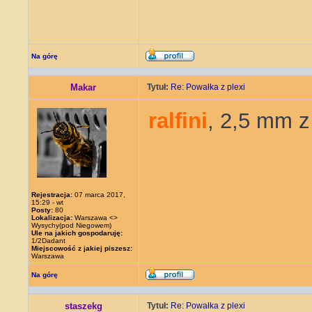
Na górę
Makar
Tytuł:
Re: Powałka z plexi
ralfini
, 2,5 mm z
Rejestracja:
07 marca 2017,
15:29 - wt
Posty:
80
Lokalizacja:
Warszawa <>
Wysychy(pod Niegowem)
Ule na jakich gospodaruję:
1/2Dadant
Miejscowość z jakiej piszesz:
Warszawa
Na górę
staszekg
Tytuł:
Re: Powałka z plexi