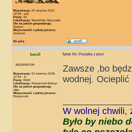
Rejestracja:
20 sierpnia 2022,
16:59 - sob
Posty:
33
Lokalizacja:
Warmińsko Mazurskie
Ule na jakich gospodaruję:
Dadant
Miejscowość z jakiej piszesz:
Jonkowo
Na górę
baru0
Tytuł:
Re: Powałka z plexi
MODERATOR
Zawsze ,bo będzi
Rejestracja:
02 kwietnia 2008,
wodnej. Ocieplić 
22:09 - śr
Posty:
6846
Lokalizacja:
Rzepiennik Biskupi
Ule na jakich gospodaruję:
wlkp
Miejscowość z jakiej piszesz:
Rzepiennik
_____________
W wolnej chwili,
Było by niebo d