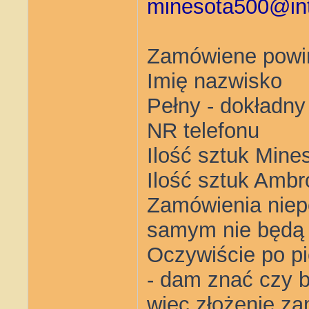
minesota500@int
Zamówiene powin
Imię nazwisko
Pełny - dokładny
NR telefonu
Ilość sztuk Mine
Ilość sztuk Ambr
Zamówienia niep
samym nie będą
Oczywiście po pi
- dam znać czy 
więc złożenie za