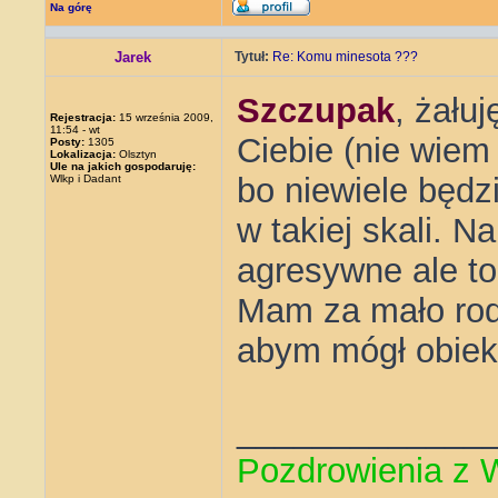
Na górę
Jarek
Tytuł:
Re: Komu minesota ???
Szczupak
, żału
Rejestracja:
15 września 2009,
11:54 - wt
Ciebie (nie wiem
Posty:
1305
Lokalizacja:
Olsztyn
Ule na jakich gospodaruję:
bo niewiele będz
Wlkp i Dadant
w takiej skali. 
agresywne ale t
Mam za mało rodz
abym mógł obiek
_____________
Pozdrowienia z 