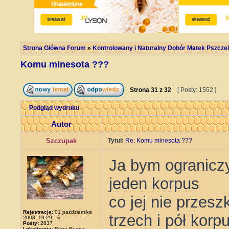
Strona Główna Forum
»
Kontrolowany i Naturalny Dobór Matek Pszczel
Komu minesota ???
Strona
31
z
32
[ Posty: 1552 ]
Podgląd wydruku
Autor
Szczupak
Tytuł:
Re: Komu minesota ???
Ja bym ograniczy
jeden korpus
co jej nie przes
Rejestracja:
01 października
trzech i pół kor
2008, 19:29 - śr
Posty:
2637
Lokalizacja:
Stara Rudna