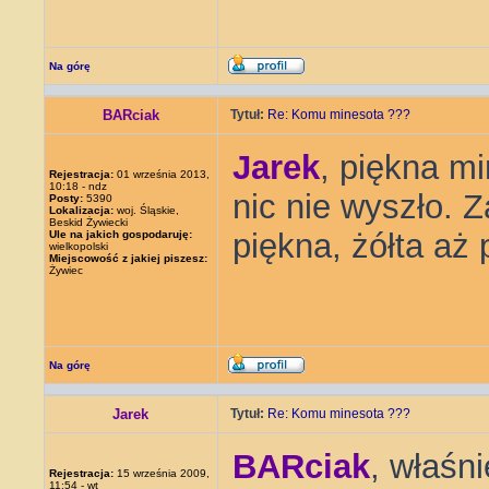
Na górę
BARciak
Tytuł:
Re: Komu minesota ???
Jarek
, piękna m
Rejestracja:
01 września 2013,
10:18 - ndz
nic nie wyszło. 
Posty:
5390
Lokalizacja:
woj. Śląskie,
Beskid Żywiecki
piękna, żółta aż
Ule na jakich gospodaruję:
wielkopolski
Miejscowość z jakiej piszesz:
Żywiec
Na górę
Jarek
Tytuł:
Re: Komu minesota ???
BARciak
, właśn
Rejestracja:
15 września 2009,
11:54 - wt