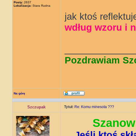
Posty:
2637
Lokalizacja:
Stara Rudna
jak ktoś reflektu
wdług wzoru i n
_____________
Pozdrawiam Sz
Na górę
Szczupak
Tytuł:
Re: Komu minesota ???
Szanown
Jeśli ktoś sk