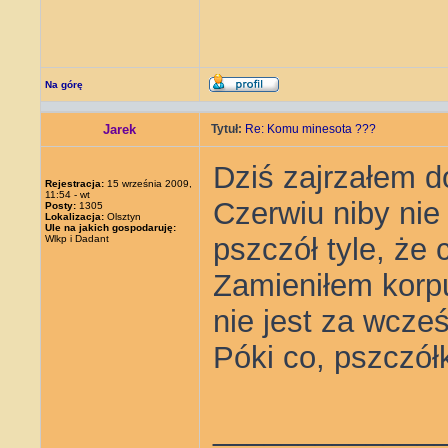
Na górę
Jarek
Tytuł:
Re: Komu minesota ???
Dziś zajrzałem do
Rejestracja:
15 września 2009,
11:54 - wt
Czerwiu niby nie
Posty:
1305
Lokalizacja:
Olsztyn
Ule na jakich gospodaruję:
pszczół tyle, że
Wlkp i Dadant
Zamieniłem korp
nie jest za wcześ
Póki co, pszczół
_____________