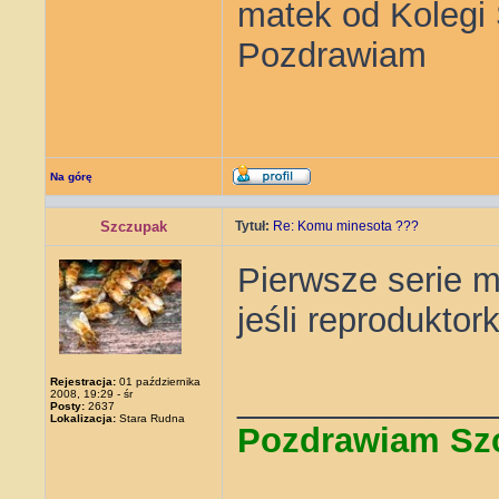
matek od Kolegi
Pozdrawiam
Na górę
Szczupak
Tytuł:
Re: Komu minesota ???
Pierwsze serie 
jeśli reproduktor
Rejestracja:
01 października
_____________
2008, 19:29 - śr
Posty:
2637
Lokalizacja:
Stara Rudna
Pozdrawiam Sz