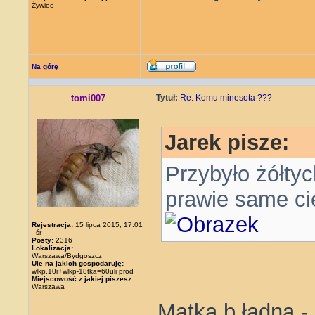
Żywiec
Na górę
tomi007
Tytuł:
Re: Komu minesota ???
Jarek pisze:
Przybyło żółty
prawie same c
Rejestracja:
15 lipca 2015, 17:01
- śr
Posty:
2316
Lokalizacja:
Warszawa/Bydgoszcz
Ule na jakich gospodaruję:
wlkp.10r+wlkp-18tka=60uli prod
Miejscowość z jakiej piszesz:
Warszawa
Matka b ładna -