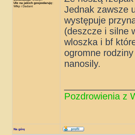
Ule na jakich gospodaruję:
Jednak zawsze u 
Wlkp i Dadant
występuje przyna
(deszcze i silne 
wloszka i bf któ
ogromne rodziny i
nanosily.
_____________
Pozdrowienia z 
Na górę