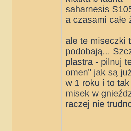
saharnesis S105 
a czasami całe ż
ale te miseczki 
podobają... Szc
plastra - pilnuj 
omen" jak są już
w 1 roku i to tak
misek w gnieźdz
raczej nie trudno