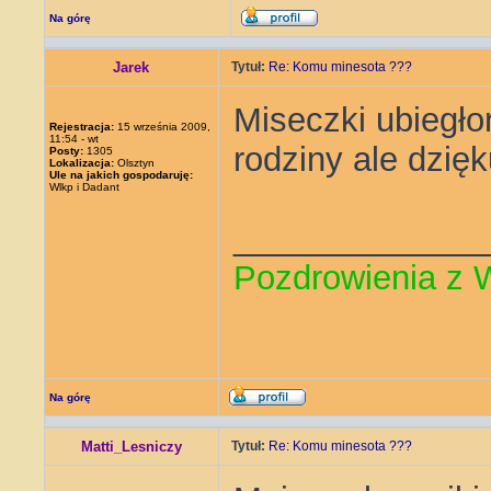
Na górę
Jarek
Tytuł:
Re: Komu minesota ???
Miseczki ubiegło
Rejestracja:
15 września 2009,
11:54 - wt
rodziny ale dzię
Posty:
1305
Lokalizacja:
Olsztyn
Ule na jakich gospodaruję:
Wlkp i Dadant
_____________
Pozdrowienia z 
Na górę
Matti_Lesniczy
Tytuł:
Re: Komu minesota ???