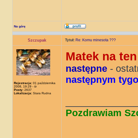
Na górę
Szczupak
Tytuł:
Re: Komu minesota ???
Matek na ten
następne
- osta
następnym tyg
Rejestracja:
01 października
2008, 19:29 - śr
Posty:
2637
Lokalizacja:
Stara Rudna
_____________
Pozdrawiam Sz