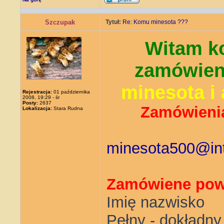
Szczupak
Tytuł:
Re: Komu minesota ???
Witam k
zamówieni
minesota i
Rejestracja:
01 października
2008, 19:29 - śr
Posty:
2637
Zamówienia
Lokalizacja:
Stara Rudna
minesota500@int
Zamówiene powi
Imię nazwisko
Pełny - dokładny