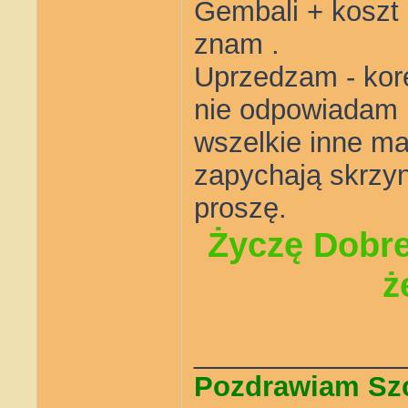
Gembali + koszt 
znam .
Uprzedzam - kor
nie odpowiadam 
wszelkie inne ma
zapychają skrzyn
proszę.
Życzę Dobre
ż
_____________
Pozdrawiam Sz