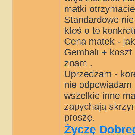
matki otrzymacie
Standardowo nie
ktoś o to konkre
Cena matek - jak
Gembali + koszt 
znam .
Uprzedzam - kor
nie odpowiadam 
wszelkie inne ma
zapychają skrzyn
proszę.
Życzę Dobre