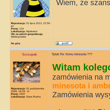
Wiem, że szans
Rejestracja:
01 lipca 2013, 22:59 -
pn
Posty:
124
Lokalizacja:
Mysłowice
Ule na jakich gospodaruję:
Wielkopolskie
Na górę
Szczupak
Tytuł:
Re: Komu minesota ???
Witam kolegó
zamówienia na m
minesota i amb
Rejestracja:
01 października
2008, 19:29 - śr
Zamówienia wysył
Posty:
2637
Lokalizacja:
Stara Rudna