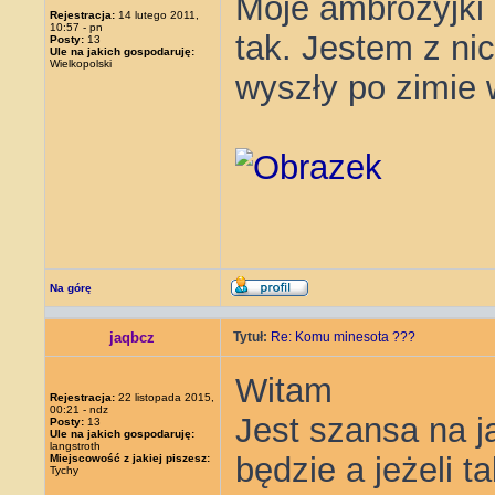
Moje ambrozyjki 
Rejestracja:
14 lutego 2011,
10:57 - pn
tak. Jestem z ni
Posty:
13
Ule na jakich gospodaruję:
Wielkopolski
wyszły po zimie w
Na górę
jaqbcz
Tytuł:
Re: Komu minesota ???
Witam
Rejestracja:
22 listopada 2015,
00:21 - ndz
Jest szansa na j
Posty:
13
Ule na jakich gospodaruję:
langstroth
będzie a jeżeli t
Miejscowość z jakiej piszesz:
Tychy