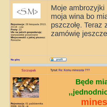
Moje ambrozyjki 
moja wina bo mia
pszczołę. Teraz z
Rejestracja:
28 listopada 2013,
23:16 - czw
Posty:
22
zamówię jeszcze
Ule na jakich gospodaruję:
warszawskie poszerzane
Miejscowość z jakiej piszesz:
Rzeszów
Na górę
Szczupak
Tytuł:
Re: Komu minesota ???
Będe mi
,,jednodni
mines
Rejestracja:
01 października
2008, 19:29 - śr