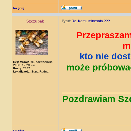
Na górę
Szczupak
Tytuł:
Re: Komu minesota ???
Przepraszam
m
kto nie dos
Rejestracja:
01 października
może próbować
2008, 19:29 - śr
Posty:
2637
Lokalizacja:
Stara Rudna
_____________
Pozdrawiam Sz
Na górę