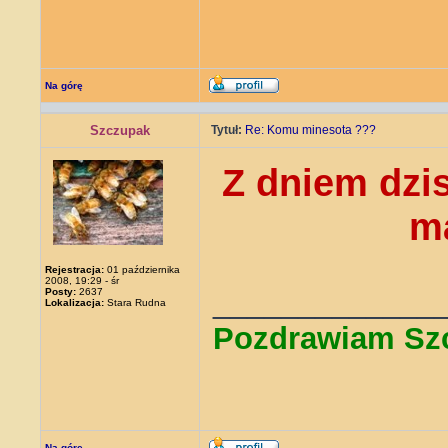
Na górę
Szczupak
Tytuł:
Re: Komu minesota ???
Z dniem dzi
ma
Rejestracja:
01 października
2008, 19:29 - śr
_____________
Posty:
2637
Lokalizacja:
Stara Rudna
Pozdrawiam Sz
Na górę