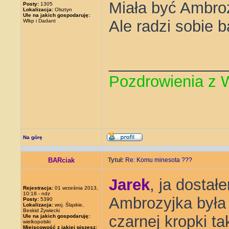
Miała być Ambro
Posty:
1305
Lokalizacja:
Olsztyn
Ule na jakich gospodaruję:
Ale radzi sobie b
Wlkp i Dadant
_____________
Pozdrowienia z 
Na górę
BARciak
Tytuł:
Re: Komu minesota ???
Jarek
, ja dosta
Rejestracja:
01 września 2013,
10:18 - ndz
Ambrozyjka była
Posty:
5390
Lokalizacja:
woj. Śląskie,
Beskid Żywiecki
czarnej kropki ta
Ule na jakich gospodaruję:
wielkopolski
Miejscowość z jakiej piszesz: