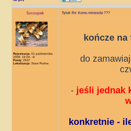
Szczupak
Tytuł:
Re: Komu minesota ???
kończe na
Rejestracja:
01 października
do zamawiają
2008, 19:29 - śr
Posty:
2637
Lokalizacja:
Stara Rudna
cz
-
jeśli jednak
w
konkretnie - i