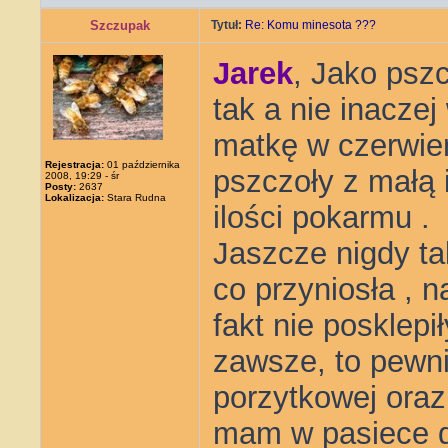
Szczupak
Tytuł:
Re: Komu minesota ???
Jarek
, Jako psz
tak a nie inacze
matkę w czerwien
Rejestracja:
01 października
pszczoły z małą 
2008, 19:29 - śr
Posty:
2637
Lokalizacja:
Stara Rudna
ilości pokarmu .
Jaszcze nigdy ta
co przyniosła , n
fakt nie posklepi
zawsze, to pewni
porzytkowej ora
mam w pasiece d