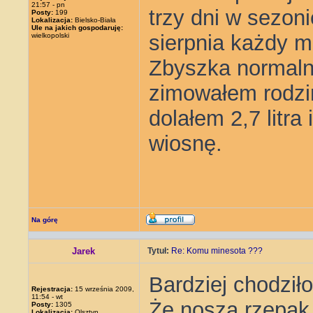
21:57 - pn
trzy dni w sezon
Posty:
199
Lokalizacja:
Bielsko-Biała
Ule na jakich gospodaruję:
sierpnia każdy m
wielkopolski
Zbyszka normaln
zimowałem rodzin
dolałem 2,7 litra
wiosnę.
Na górę
Jarek
Tytuł:
Re: Komu minesota ???
Bardziej chodził
Rejestracja:
15 września 2009,
11:54 - wt
Że noszą rzepak
Posty:
1305
Lokalizacja:
Olsztyn