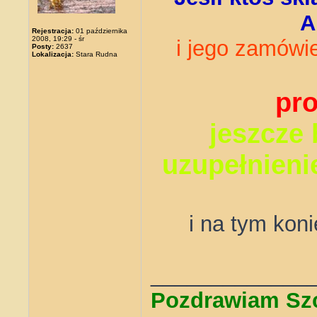
A
Rejestracja:
01 października
2008, 19:29 - śr
i jego zamówi
Posty:
2637
Lokalizacja:
Stara Rudna
pro
jeszcze 
uzupełnieni
i na tym kon
_____________
Pozdrawiam Sz