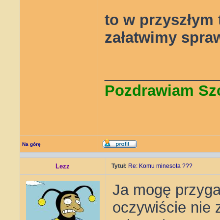
to w przyszłym
załatwimy spr
_____________
Pozdrawiam Sz
Na górę
Lezz
Tytuł:
Re: Komu minesota ???
Ja mogę przygar
oczywiście nie 