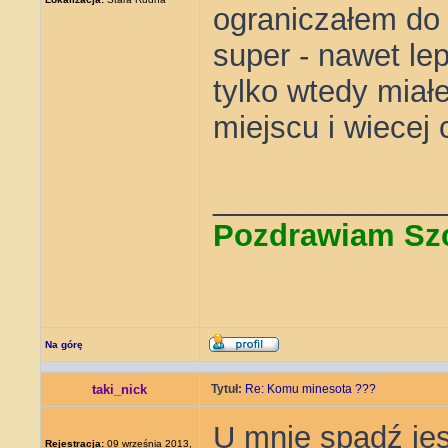
ograniczałem do 
super - nawet lep
tylko wtedy mia
miejscu i wiecej
_____________
Pozdrawiam Sz
Na górę
taki_nick
Tytuł:
Re: Komu minesota ???
U mnie spadź jes
Rejestracja:
09 września 2013,