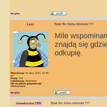
Na górę
Lezz
Tytuł:
Re: Komu minesota ???
Mile wspominam
znajdą się gdzi
odkupię.
Rejestracja:
01 lipca 2013, 22:59 -
pn
Posty:
124
Lokalizacja:
Mysłowice
Ule na jakich gospodaruję:
Wielkopolskie
Na górę
slawekmalec1992
Tytuł:
Re: Komu minesota ???