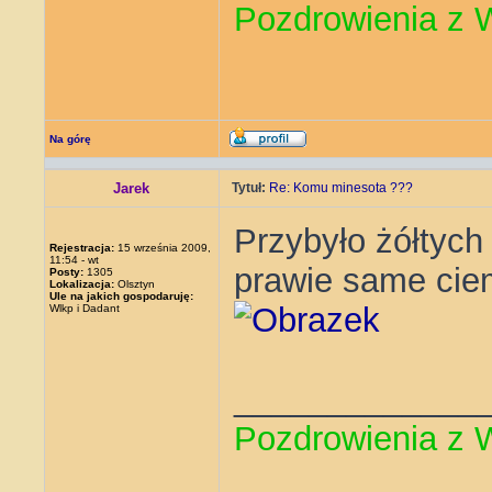
Pozdrowienia z 
Na górę
Jarek
Tytuł:
Re: Komu minesota ???
Przybyło żółtych
Rejestracja:
15 września 2009,
11:54 - wt
prawie same cie
Posty:
1305
Lokalizacja:
Olsztyn
Ule na jakich gospodaruję:
Wlkp i Dadant
_____________
Pozdrowienia z 